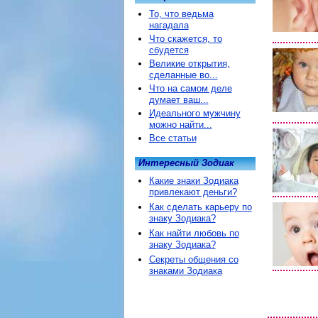
То, что ведьма
нагадала
Что скажется, то
сбудется
Великие открытия,
сделанные во...
Что на самом деле
думает ваш...
Идеального мужчину
можно найти...
Все статьи
Интересный Зодиак
Какие знаки Зодиака
привлекают деньги?
Как сделать карьеру по
знаку Зодиака?
Как найти любовь по
знаку Зодиака?
Секреты общения со
знаками Зодиака