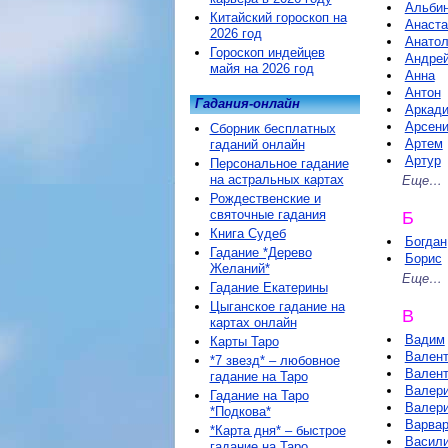
Альби
Китайский гороскоп на
Анаста
2026 год
Анато
Гороскоп индейцев
Андре
майя на 2026 год
Анна
Антон
Гадания-онлайн
Аркад
Арсен
Сборник бесплатных
Артем
гаданий онлайн
Артур
Персональное гадание
на астральных картах
Еще…
Рождественские и
святочные гадания
Б
Книга Судеб
Богдан
Гадание *Дерево
Борис
Желаний*
Еще…
Гадание Екатерины
Цыганское гадание на
В
картах онлайн
Вадим
Карты Таро
Вален
*7 звезд* – любовное
Вален
гадание на Таро
Валер
Гадание на Таро
Валер
*Подкова*
Варва
*Карта дня* – быстрое
Васил
гадание на Таро