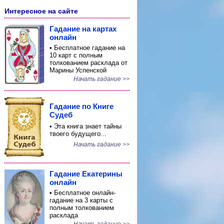
Интересное на сайте
Гадание на картах
онлайн
• Бесплатное гадание на
10 карт с полным
толкованием расклада от
Марины Успенской
Начать гадание >>
Гадание по Книге
Судеб
• Эта книга знает тайны
твоего будущего...
Начать гадание >>
Гадание Екатерины
онлайн
• Бесплатное онлайн-
гадание на 3 карты с
полным толкованием
расклада