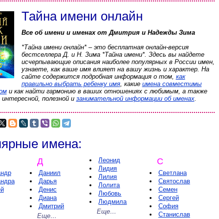
Тайна имени
онлайн
Все об имени и именах от Дмитрия и Надежды Зима
*Тайна имени онлайн* – это бесплатная онлайн-версия
бестселлера
Д. и Н. Зима
*Тайна имени*. Здесь вы найдете
исчерпывающие описания наиболее популярных в России имен,
узнаете, как ваше имя влияет на вашу жизнь и характер. На
сайте содержится подробная информация о том,
как
правильно выбрать ребенку имя
, какие
имена совместимы
гом
и как найти гармонию в ваших отношениях с любимым, а также
интересной, полезной и
занимательной информации об именах
.
ярные имена:
Д
Леонид
С
Лидия
андр
Даниил
Светлана
Лилия
андра
Дарья
Святослав
Лолита
ей
Денис
Семен
Любовь
Диана
Сергей
Людмила
Дмитрий
София
Еще…
Станислав
Еще…