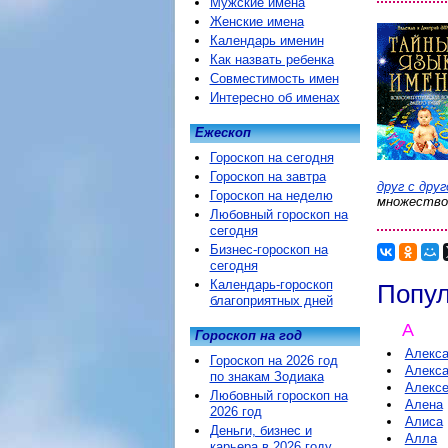
Мужские имена
Женские имена
Календарь именин
Как назвать ребенка
Совместимость имен
Интересно об именах
Ежескоп
Гороскоп на сегодня
Гороскоп на завтра
друг с дру
Гороскоп на неделю
множество 
Любовный гороскоп на
сегодня
Бизнес-гороскоп на
сегодня
Календарь-гороскоп
Попул
благоприятных дней
А
Гороскоп на год
Алекс
Гороскоп на 2026 год
Алекс
по знакам Зодиака
Алекс
Любовный гороскоп на
Алена
2026 год
Алиса
Деньги, бизнес и
Алла
карьера в 2026 году