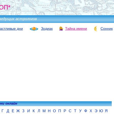
ОП*
ведущих астрологов
астливые дни
Зодиак
Тайна имени
Сонник
ени онлайн
Г
Д
Е
Ж
З
И
К
Л
М
Н
О
П
Р
С
Т
У
Ф
Х
Э
Ю
Я