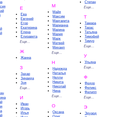
на
Степан
М
сия
Еще…
Е
лий
Майя
Ева
й
Максим
Т
Евгений
Маргарита
Егор
Тамара
Марианна
Екатерина
Тарас
ий
Марина
Елена
Татьяна
ий
Мария
Елизавета
Тимофей
Марк
Тимур
Еще…
Матвей
Еще…
Михаил
Ж
Еще…
У
Жанна
Н
Ульяна
З
Еще…
Надежда
Наталья
Захар
Ф
Нелли
Зинаида
Никита
Зоя
Федор
Николай
Феликс
Еще…
Нина
Филипп
тин
Еще…
И
Еще…
тина
ий
Иван
О
ия
Э
Игорь
ра
Оксана
Илья
Эдуард
ий
Олег