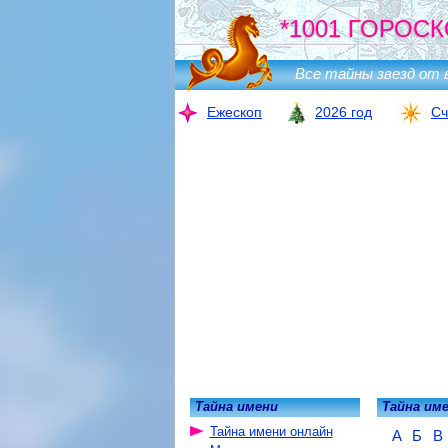
*1001 ГОРОСК
Все тайны звезд от 
Ежескоп
2026 год
Сч
Тайна имени
Тайна им
Тайна имени онлайн
А
Б
В