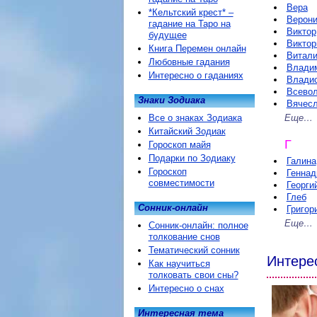
Вера
*Кельтский крест* –
Верони
гадание на Таро на
Виктор
будущее
Виктор
Книга Перемен онлайн
Витал
Любовные гадания
Влади
Интересно о гаданиях
Влади
Всево
Знаки Зодиака
Вячес
Все о знаках Зодиака
Еще…
Китайский Зодиак
Г
Гороскоп майя
Подарки по Зодиаку
Галина
Гороскоп
Геннад
совместимости
Георги
Глеб
Сонник-онлайн
Григор
Еще…
Сонник-онлайн: полное
толкование снов
Тематический сонник
Интере
Как научиться
толковать свои сны?
Интересно о снах
Интересная тема