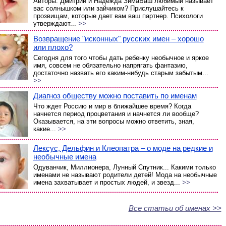
Авторы: Дмитрий и Надежда ЗимаВаш любимый называет
вас солнышком или зайчиком? Прислушайтесь к
прозвищам, которые дает вам ваш партнер. Психологи
утверждают...
>>
Возвращение "исконных" русских имен – хорошо
или плохо?
Сегодня для того чтобы дать ребенку необычное и яркое
имя, совсем не обязательно напрягать фантазию,
достаточно назвать его каким-нибудь старым забытым...
>>
Диагноз обществу можно поставить по именам
Что ждет Россию и мир в ближайшее время? Когда
начнется период процветания и начнется ли вообще?
Оказывается, на эти вопросы можно ответить, зная,
какие...
>>
Лексус, Дельфин и Клеопатра – о моде на редкие и
необычные имена
Одуванчик, Миллионера, Лунный Спутник... Какими только
именами не называют родители детей! Мода на необычные
имена захватывает и простых людей, и звезд...
>>
Все статьи об именах >>