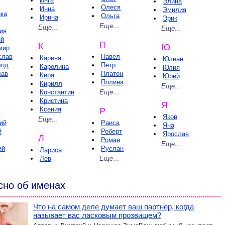
Инга
Элина
Олеся
Инна
Эмилия
ка
Ольга
Ирина
Эрик
Еще…
Еще…
Еще…
ия
ий
П
К
Ю
мир
слав
Павел
Карина
Юлиан
лод
Петр
Каролина
Юлия
лав
Платон
Кира
Юрий
Полина
Кирилл
Еще…
Константин
Еще…
Кристина
Я
Ксения
Р
Яков
Еще…
ий
Раиса
Яна
й
Роберт
Ярослав
Л
Роман
Еще…
ий
Руслан
Лариса
Лев
Еще…
сно об именах
Что на самом деле думает ваш партнер, когда
называет вас ласковым прозвищем?