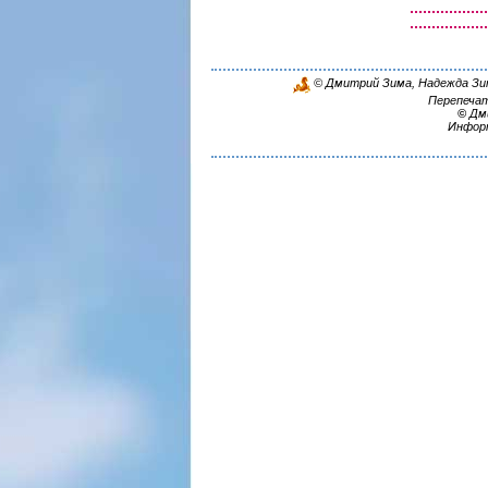
© Дмитрий Зима, Надежда Зима
Перепечат
©
Дми
Инфор