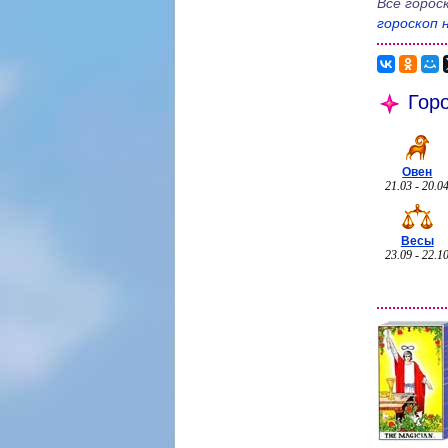
Все горос
гороскоп 
Горо
Овен
21.03 - 20.0
Весы
23.09 - 22.1