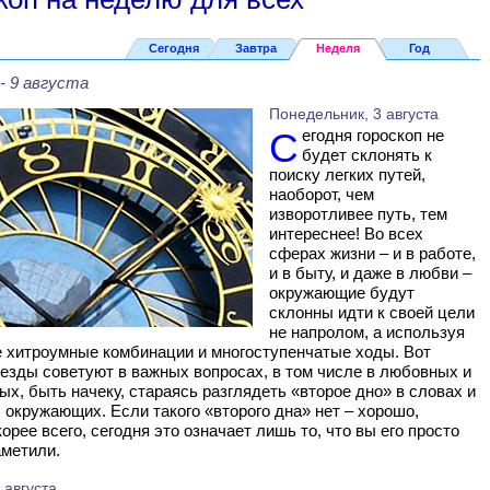
Сегодня
Завтра
Неделя
Год
 - 9 августа
Понедельник, 3 августа
Сегодня гороскоп не
будет склонять к
поиску легких путей,
наоборот, чем
изворотливее путь, тем
интереснее! Во всех
сферах жизни – и в работе,
и в быту, и даже в любви –
окружающие будут
склонны идти к своей цели
не напролом, а используя
 хитроумные комбинации и многоступенчатые ходы. Вот
езды советуют в важных вопросах, в том числе в любовных и
х, быть начеку, стараясь разглядеть «второе дно» в словах и
 окружающих. Если такого «второго дна» нет – хорошо,
корее всего, сегодня это означает лишь то, что вы его просто
аметили.
 августа