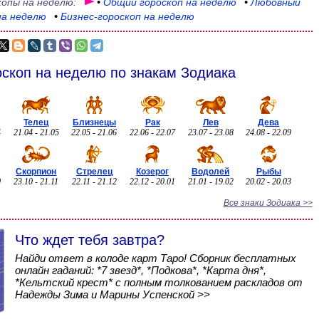
копы на неделю:
•
Общий
гороскоп на неделю
•
Любовный
на неделю
•
Бизнес-гороскоп
на неделю
скоп на неделю по знакам Зодиака
Телец
Близнецы
Рак
Лев
Дева
4
21.04 - 21.05
22.05 - 21.06
22.06 - 22.07
23.07 - 23.08
24.08 - 22.09
Скорпион
Стрелец
Козерог
Водолей
Рыбы
0
23.10 - 21.11
22.11 - 21.12
22.12 - 20.01
21.01 - 19.02
20.02 - 20.03
Все знаки Зодиака >>
Что ждет тебя завтра?
Найди ответ в колоде карт Таро! Сборник бесплатных
онлайн гаданий: *7 звезд*, *Подкова*, *Карта дня*,
*Кельтский крест* с полным толкованием раскладов от
Надежды Зима и Марины Успенской >>