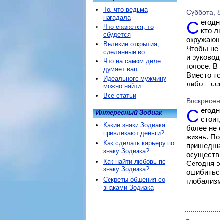
То, что ведьма
Суббота, 8
нагадала
Сегодня звезды гороскопа призывают к аккуратности в общении. Тем,
Что скажется, то
кто л
сбудется
окружающи
Великие открытия,
Чтобы не 
сделанные во...
и руковод
Что на самом деле
голосе. В
думает ваш...
Вместо то
Идеального мужчину
либо – се
можно найти...
Все статьи
Воскресень
Сегодня – день, когда торопиться с принятием важных решений не
Интересный Зодиак
стоит
Какие знаки Зодиака
более не 
привлекают деньги?
жизнь. По
Как сделать карьеру по
пришедшая
знаку Зодиака?
осуществи
Как найти любовь по
Сегодня э
знаку Зодиака?
ошибиться
Секреты общения со
глобализм
знаками Зодиака