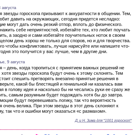
 августа
юбит давить на окружающих, сегодня придется несладко:
е могут дать очень резкий отпор, вплоть до физического.
нажить себе неприятностей, избегайте тех, кто любит поучать
ить, а заодно и сами избегайте поучительных ноток в своем
 целом день хорош не только для споров, но и для творчества.
го чтобы конфликтовать, лучше нарисуйте или напишите что-
годня это получится у вас лучше, чем в другие дни.
е, 9 августа
, хотя звезды гороскопа будут очень к этому склонять. Тем
стоит спешить претворять внезапно принятые решения в
верьте, какой бы блестящей и гениальной ни казалась вам
 в голову идея и насколько бы ни чесались руки ее сразу же
ть, самым разумным будет подождать хотя бы до завтра.
моции будут перевешивать логику, так что вероятность
 очень велика. При этом звезды в этот день склоняют к
у, так что и ошибки могут оказаться «с размахом».
Д. и Н. Зима для *1001 гороскоп*