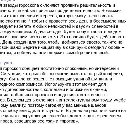
ичность, позабыв при этом про дипломатичность. Возможны
 и столкновения интересов, которые могут вспыхивать
но спонтанно. Чтобы не провести весь день в бессмысленных
ледует избегать любых неясностей и двусмысленностей в
с окружающими. Удача сегодня будет сопутствовать людям
м и знающим, чего они хотят. Это правило будет действовать
. День создан для того, чтобы добиваться своего, так что не
свой шанс! Берите инициативу в свои руки: сегодня любовь –
битвы, и победу на нем одержит самый решительный.
вгуста
 Ситуации, которые обычно могли вызвать острый конфликт,
огут быть легко решены с помощью удачной шутки или
одного компромисса. Используйте этот момент для
я договоренностей с коллегами и близкими людьми,
ния глобальных проектов и ведения ответственных
ов. В целом день склоняет к интеллектуальному труду, учебе
ому анализу, поэтому сегодня у вас меньше шансов
 ошибку или сделать глупость. В делах не рассчитывайте на
результат: окружающие способны долго тянуть с решением
проса, взвешивая все «за» и «против».