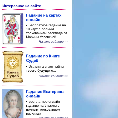
Интересное на сайте
Гадание на картах
онлайн
• Бесплатное гадание на
10 карт с полным
толкованием расклада от
Марины Успенской
Начать гадание >>
Гадание по Книге
Судеб
• Эта книга знает тайны
твоего будущего...
Начать гадание >>
Гадание Екатерины
онлайн
• Бесплатное онлайн-
гадание на 3 карты с
полным толкованием
расклада