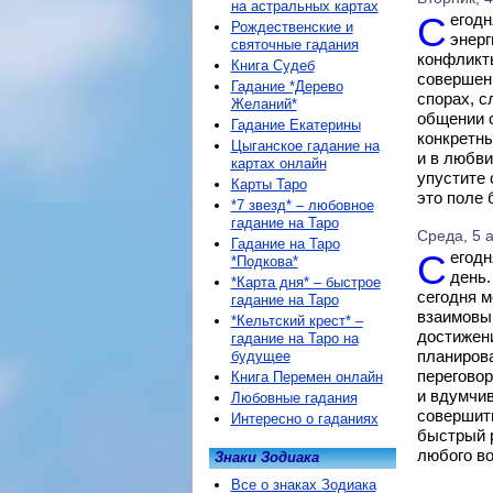
на астральных картах
Сегодня звезды гороскопа склоняют проявить решительность и
Рождественские и
энерг
святочные гадания
конфликты
Книга Судеб
совершен
Гадание *Дерево
спорах, с
Желаний*
общении 
Гадание Екатерины
конкретны
Цыганское гадание на
и в любви
картах онлайн
упустите 
Карты Таро
это поле 
*7 звезд* – любовное
гадание на Таро
Среда, 5 а
Гадание на Таро
Сегодня гороскоп обещает достаточно спокойный, но интересный
*Подкова*
день.
*Карта дня* – быстрое
сегодня м
гадание на Таро
взаимовыг
*Кельтский крест* –
достижени
гадание на Таро на
планирова
будущее
переговор
Книга Перемен онлайн
и вдумчив
Любовные гадания
совершить
Интересно о гаданиях
быстрый 
любого во
Знаки Зодиака
Все о знаках Зодиака