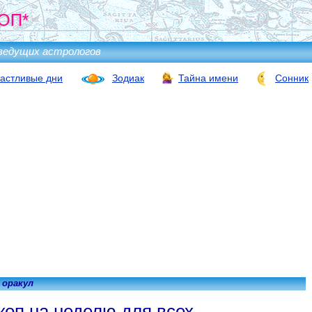
ОП*
ведущих астрологов
астливые дни
Зодиак
Тайна имени
Сонник
 оракул
коп на неделю для всех