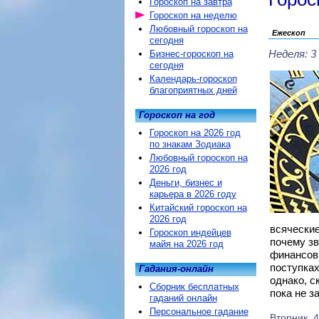
Гороскоп на завтра
Гороскоп на неделю
Любовный гороскоп на
Ежескоп
сегодня
Неделя: 3
Бизнес-гороскоп на
сегодня
Календарь-гороскоп
благоприятных дней
Гороскоп на год
Гороскоп на 2026 год
по знакам Зодиака
Любовный гороскоп на
2026 год
Деньги, бизнес и
карьера в 2026 году
Китайский гороскоп на
2026 год
всяческие
Гороскоп индейцев
почему зв
майя на 2026 год
финансовы
поступках
Гадания-онлайн
однако, с
Сборник бесплатных
пока не з
гаданий онлайн
Персональное гадание
Вторник, 4