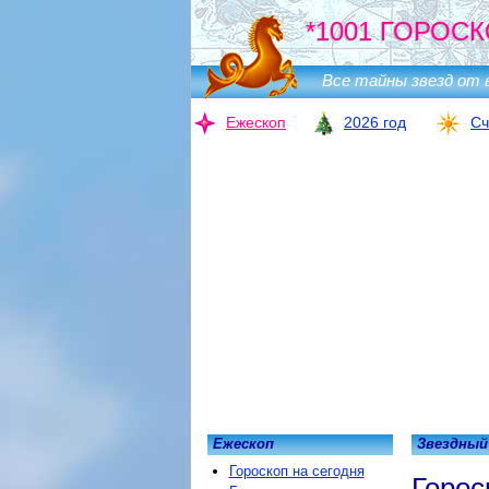
*1001 ГОРОСК
Все тайны звезд от 
Ежескоп
2026 год
Сч
Ежескоп
Звездный
Гороскоп на сегодня
Горос