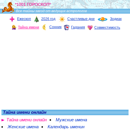
*1001 ГОРОСКОП*
Все тайны звезд от ведущих астрологов
Ежескоп
2026 год
Счастливые дни
Зодиак
Сонник
Тайна имени
Гадания
Совместимость
Тайна имени онлайн
Тайна имени онлайн
Мужские имена
Женские имена
Календарь именин