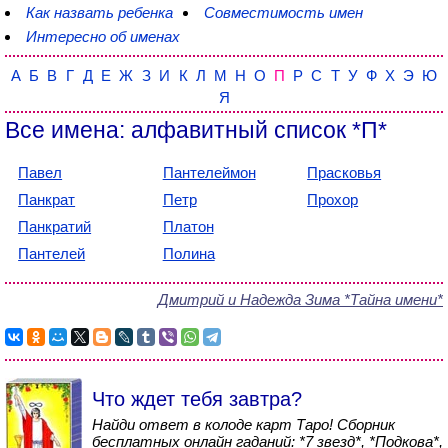
Как назвать ребенка
Совместимость имен
Интересно об именах
А
Б
В
Г
Д
Е
Ж
З
И
К
Л
М
Н
О
П
Р
С
Т
У
Ф
Х
Э
Ю
Я
Все имена: алфавитный список *П*
Павел
Пантелеймон
Прасковья
Панкрат
Петр
Прохор
Панкратий
Платон
Пантелей
Полина
Дмитрий и Надежда Зима *Тайна имени*
Что ждет тебя завтра?
Найди ответ в колоде карт Таро! Сборник
бесплатных онлайн гаданий: *7 звезд*, *Подкова*,