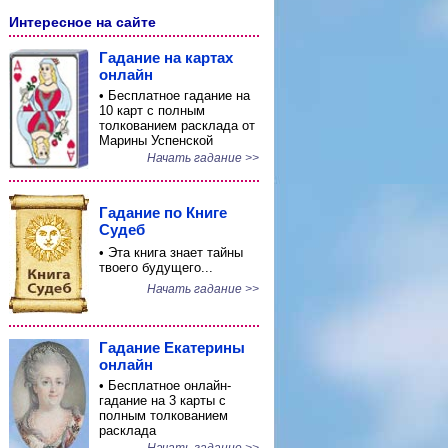
Интересное на сайте
Гадание на картах
онлайн
• Бесплатное гадание на
10 карт с полным
толкованием расклада от
Марины Успенской
Начать гадание >>
Гадание по Книге
Судеб
• Эта книга знает тайны
твоего будущего...
Начать гадание >>
Гадание Екатерины
онлайн
• Бесплатное онлайн-
гадание на 3 карты с
полным толкованием
расклада