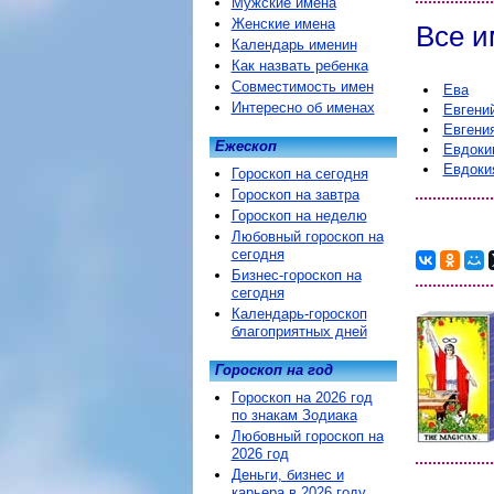
Мужские имена
Женские имена
Все и
Календарь именин
Как назвать ребенка
Совместимость имен
Ева
Интересно об именах
Евгени
Евгени
Ежескоп
Евдоки
Евдоки
Гороскоп на сегодня
Гороскоп на завтра
Гороскоп на неделю
Любовный гороскоп на
сегодня
Бизнес-гороскоп на
сегодня
Календарь-гороскоп
благоприятных дней
Гороскоп на год
Гороскоп на 2026 год
по знакам Зодиака
Любовный гороскоп на
2026 год
Деньги, бизнес и
карьера в 2026 году