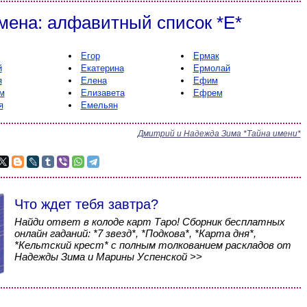
мена: алфавитный список *Е*
Егор
Ермак
й
Екатерина
Ермолай
я
Елена
Ефим
м
Елизавета
Ефрем
я
Емельян
Дмитрий и Надежда Зима *Тайна имени*
Что ждет тебя завтра?
Найди ответ в колоде карт Таро! Сборник бесплатных
онлайн гаданий: *7 звезд*, *Подкова*, *Карта дня*,
*Кельтский крест* с полным толкованием раскладов от
Надежды Зима и Марины Успенской >>