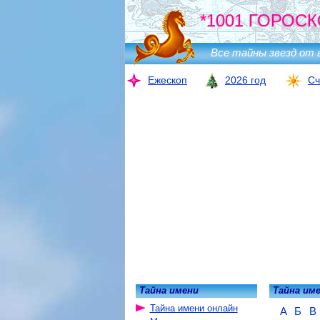
*1001 ГОРОСК
Все тайны звезд от 
Ежескоп
2026 год
Сч
Тайна имени
Тайна им
Тайна имени онлайн
А
Б
В