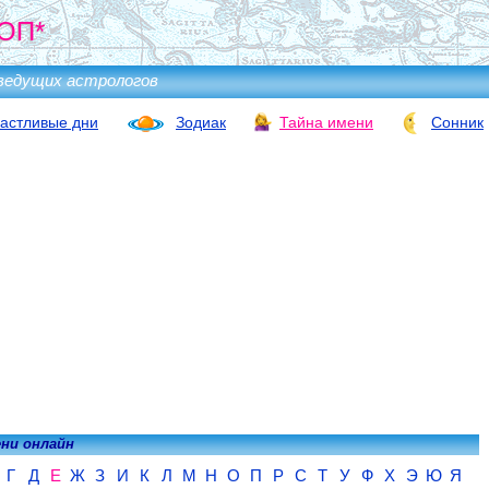
ОП*
ведущих астрологов
астливые дни
Зодиак
Тайна имени
Сонник
ени онлайн
Г
Д
Е
Ж
З
И
К
Л
М
Н
О
П
Р
С
Т
У
Ф
Х
Э
Ю
Я