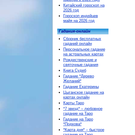
Китайский гороскоп на
2026 год
Гороскоп индейцев
майя на 2026 год
Гадания-онлайн
Сборник бесплатных
гаданий онлайн
Персональное гадание
на астральных картах
Рождественские и
святочные гадания
Книга Судеб
Гадание *Дерево
Желаний*
Гадание Екатерины
Цыганское гадание на
картах онлайн
Карты Таро
*7 звезд* – любовное
гадание на Таро
Гадание на Таро
*Подкова*
*Карта дня* – быстрое
гадание на Таро