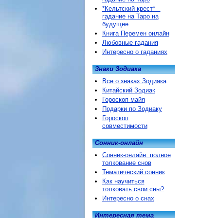
*Кельтский крест* –
гадание на Таро на
будущее
Книга Перемен онлайн
Любовные гадания
Интересно о гаданиях
Знаки Зодиака
Все о знаках Зодиака
Китайский Зодиак
Гороскоп майя
Подарки по Зодиаку
Гороскоп
совместимости
Сонник-онлайн
Сонник-онлайн: полное
толкование снов
Тематический сонник
Как научиться
толковать свои сны?
Интересно о снах
Интересная тема