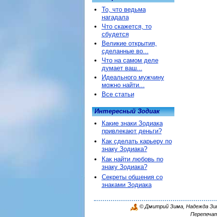
То, что ведьма
нагадала
Что скажется, то
сбудется
Великие открытия,
сделанные во...
Что на самом деле
думает ваш...
Идеального мужчину
можно найти...
Все статьи
Интересный Зодиак
Какие знаки Зодиака
привлекают деньги?
Как сделать карьеру по
знаку Зодиака?
Как найти любовь по
знаку Зодиака?
Секреты общения со
знаками Зодиака
© Дмитрий Зима, Надежда Зима
Перепечат