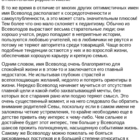
В то же время в отличие от многих других оптимистичных имен
имя Всеволод располагает к сосредоточенности и
самоуглубленности, а это может стать значительным плюсом!
Тем более что оно мало склоняет к педантизму. Обычно из
Всеволодов вырастают весьма старательные люди; они
хорошо учатся, редко попадают в неприятные истории,
пользуются любовью учителей, но в любимчики не рвутся и
потому не теряют авторитета среди товарищей. Чаще всего
подобные тенденции остаются у них и во взрослой жизни,
обеспечивая хорошую карьеру и крепкую семью.
Одним словом, имя Всеволод очень благоприятно для
спокойной жизни и в этом-то и заключается его главный
недостаток. Не испытывая глубоких страстей и
всепоглощающих желаний, недолго и потерять ориентиры в
жизни. Нередко Всеволод начинает мучиться от отсутствия
главной цели и какой-либо захватывающей мечты, без
которых все старания рано или поздно теряют смысл. Это
очень существенный момент, и на него следовало бы обратить
внимание родителей Севы, поскольку если в самом имени не
заложены четкие устремления, то крайне необходимо еще в
детстве привить ему интерес к чему-либо. Чем сильнее и
достойнее будет этот интерес, тем больше у Всеволода
шансов прожить полноценную, насыщенную событиями жизнь.
Самому же Всеволоду можно пожелать не бояться
рискованных поступков и в большей степени относиться к