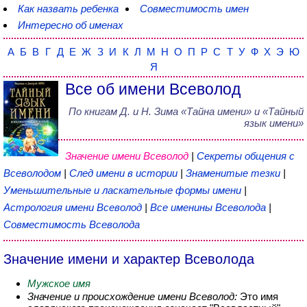
Как назвать ребенка
Совместимость имен
Интересно об именах
А
Б
В
Г
Д
Е
Ж
З
И
К
Л
М
Н
О
П
Р
С
Т
У
Ф
Х
Э
Ю
Я
Все об имени Всеволод
По книгам
Д. и Н. Зима
«
Тайна имени
» и «Тайный
язык имени»
Значение имени Всеволод
|
Секреты общения с
Всеволодом
|
След имени в истории
|
Знаменитые тезки
|
Уменьшительные и ласкательные формы имени
|
Астрология имени Всеволод
|
Все именины Всеволода
|
Совместимость Всеволода
Значение имени и характер Всеволода
Мужское имя
Значение и происхождение имени Всеволод:
Это имя