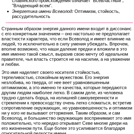
славянского происхождения означает "Всевластный",
"Владеющий всем".
Энергетика имени Всеволод:
Оптимизм, стойкость,
рассудительность
Странным образом энергия данного имени входит в диссонанс
с его конкретным значением – оно настолько не предполагает
властности характера, что если Всеволод и имеет влияние на
людей, то исключительно в силу умения убеждать. Впрочем,
вполне возможно, что наши далекие предки и вложили в это
имя именно такой смысл, выразив свою мечту об идеальном
правителе, чья власть строится не на насилии, а на уважении
и любви.
Это имя наделяет своего носителя стойкостью,
терпеливостью, спокойным мужеством. Его энергия
незлобива, но тверда, от нее веет уравновешенным
оптимизмом, а это именно те качества, которые передаются
другим людям наиболее легко. В самом деле, из человека
трудно сделать борца, на излишней самоуверенности и
стремлении к превосходству очень легко сломаться, встретив
сопротивление окружающих, но уравновешенность и оптимизм
ни у кого не вызывают отторжения. Таким образом, и сам
Всеволод, и большинство окружающих воспринимают это имя
положительно, что нередко открывает Севе многие двери на
его жизненном пути. Еще более это усиливается благодаря
относительной редкости имени.