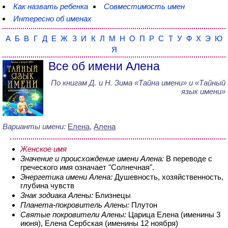
Как назвать ребенка
Совместимость имен
Интересно об именах
А
Б
В
Г
Д
Е
Ж
З
И
К
Л
М
Н
О
П
Р
С
Т
У
Ф
Х
Э
Ю
Я
Все об имени Алена
По книгам
Д. и Н. Зима
«
Тайна имени
» и «Тайный
язык имени»
Варианты имени:
Елена
,
Алена
Женское имя
Значение и происхождение имени Алена:
В переводе с
греческого имя означает "Солнечная".
Энергетика имени Алена:
Душевность, хозяйственность,
глубина чувств
Знак зодиака Алены:
Близнецы
Планета-покровитель Алены:
Плутон
Святые покровители Алены:
Царица Елена (именины 3
июня), Елена Сербская (именины 12 ноября)