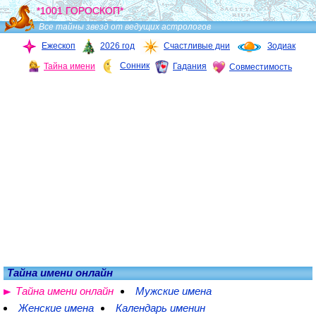
*1001 ГОРОСКОП*
Все тайны звезд от ведущих астрологов
Ежескоп
2026 год
Счастливые дни
Зодиак
Сонник
Тайна имени
Гадания
Совместимость
Тайна имени онлайн
Тайна имени онлайн
Мужские имена
Женские имена
Календарь именин