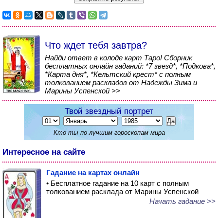
Что ждет тебя завтра?
Найди ответ в колоде карт Таро! Сборник
бесплатных онлайн гаданий: *7 звезд*, *Подкова*,
*Карта дня*, *Кельтский крест* с полным
толкованием раскладов от Надежды Зима и
Марины Успенской >>
Твой звездный портрет
Кто ты по лучшим гороскопам мира
Интересное на сайте
Гадание на картах онлайн
• Бесплатное гадание на 10 карт с полным
толкованием расклада от Марины Успенской
Начать гадание >>