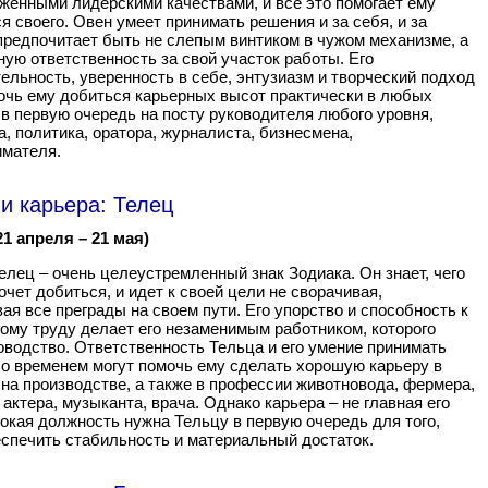
женными лидерскими качествами, и все это помогает ему
я своего. Овен умеет принимать решения и за себя, и за
 предпочитает быть не слепым винтиком в чужом механизме, а
ную ответственность за свой участок работы. Его
ельность, уверенность в себе, энтузиазм и творческий подход
очь ему добиться карьерных высот практически в любых
 в первую очередь на посту руководителя любого уровня,
, политика, оратора, журналиста, бизнесмена,
мателя.
и карьера: Телец
21 апреля – 21 мая)
елец – очень целеустремленный знак Зодиака. Он знает, чего
очет добиться, и идет к своей цели не сворачивая,
ая все преграды на своем пути. Его упорство и способность к
ому труду делает его незаменимым работником, которого
оводство. Ответственность Тельца и его умение принимать
о временем могут помочь ему сделать хорошую карьеру в
 на производстве, а также в профессии животновода, фермера,
 актера, музыканта, врача. Однако карьера – не главная его
окая должность нужна Тельцу в первую очередь для того,
спечить стабильность и материальный достаток.