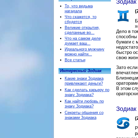
Зодиак
То, что ведьма
(
нагадала
Что скажется, то
Б
сбудется
х
Великие открытия,
Дело в том
сделанные во...
способны 
Что на самом деле
бумаги с 
думает ваш...
недостато
Идеального мужчину
быстро ос
можно найти...
свою жизн
Все статьи
Зато если
Интересный Зодиак
впечатлен
Близнецам
Какие знаки Зодиака
ораторами
привлекают деньги?
В этом сл
Как сделать карьеру по
ораторски
знаку Зодиака?
Как найти любовь по
знаку Зодиака?
Зодиак 
Секреты общения со
знаками Зодиака
(
Р
р