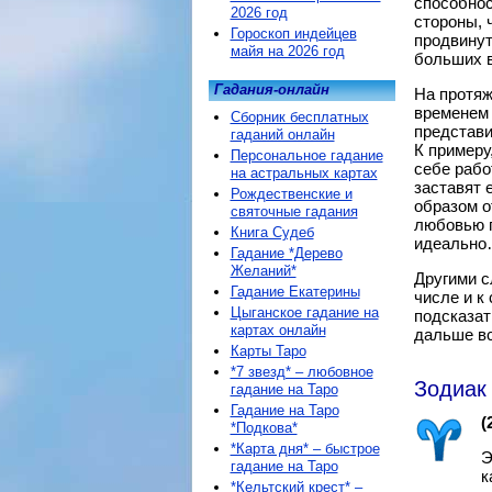
способнос
2026 год
стороны, 
Гороскоп индейцев
продвинут
майя на 2026 год
больших в
Гадания-онлайн
На протяж
временем 
Сборник бесплатных
представи
гаданий онлайн
К примеру
Персональное гадание
себе рабо
на астральных картах
заставят 
Рождественские и
образом о
святочные гадания
любовью п
Книга Судеб
идеальн
Гадание *Дерево
Желаний*
Другими с
Гадание Екатерины
числе и к
Цыганское гадание на
подсказать
картах онлайн
дальше вс
Карты Таро
*7 звезд* – любовное
Зодиак 
гадание на Таро
Гадание на Таро
(
*Подкова*
*Карта дня* – быстрое
Э
гадание на Таро
к
*Кельтский крест* –