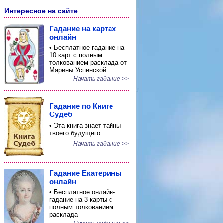
Интересное на сайте
Гадание на картах
онлайн
• Бесплатное гадание на
10 карт с полным
толкованием расклада от
Марины Успенской
Начать гадание >>
Гадание по Книге
Судеб
• Эта книга знает тайны
твоего будущего...
Начать гадание >>
Гадание Екатерины
онлайн
• Бесплатное онлайн-
гадание на 3 карты с
полным толкованием
расклада