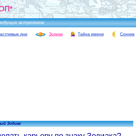
ОП*
ведущих астрологов
астливые дни
Зодиак
Тайна имени
Сонник
ый Зодиак
делать карьеру по знаку Зодиака?