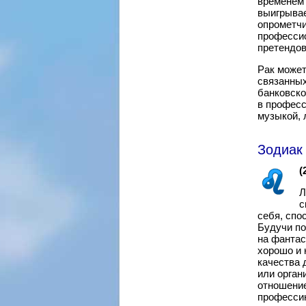
временем 
выигрывае
опрометчи
профессио
претендов
Рак может
связанных
банковско
в професс
музыкой, 
Зодиак 
(
Л
с
себя, спо
Будучи по
на фантас
хорошо и 
качества 
или орган
отношение
профессию