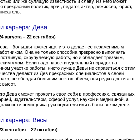
стью или же сулящую известность и славу. Из него может
я прекрасный политик, врач, педагог, актер, режиссер, юрист,
 писатель.
и карьера: Дева
24 августа – 22 сентября)
ева – большая труженица, и это делает ее незаменимым
аботником. Она не только способна прекрасно выполнять
потливую, скрупулезную работу, но и обладает трезвым,
ским умом. Если надо навести идеальный порядок на
нном участке работы, никто лучше Девы не справиться с этим.
ачества делают из Дев прекрасных специалистов в своей
нако, не обладая большим честолюбием, они редко достигают
 высот.
го Дева сможет проявить свои себя в профессиях, связанных
ерией, издательством, сферой услуг, наукой и медициной, а
должности помощника руководителя или в банковском деле.
и карьера: Весы
23 сентября – 22 октября)
лагодаря своей вдумчивости, Весы редко совершают ошибки