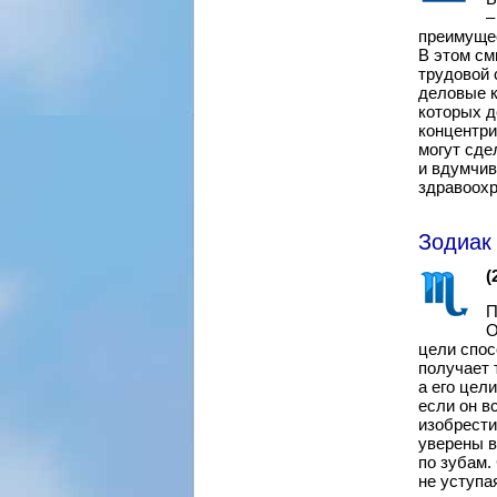
–
преимущес
В этом см
трудовой 
деловые к
которых д
концентри
могут сде
и вдумчив
здравоохр
Зодиак 
(
П
О
цели спос
получает 
а его цел
если он в
изобрести
уверены в
по зубам.
не уступа