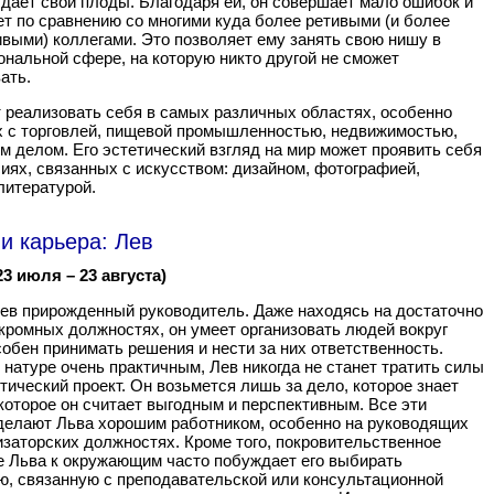
дает свои плоды. Благодаря ей, он совершает мало ошибок и
т по сравнению со многими куда более ретивыми (и более
выми) коллегами. Это позволяет ему занять свою нишу в
нальной сфере, на которую никто другой не сможет
ать.
 реализовать себя в самых различных областях, особенно
 с торговлей, пищевой промышленностью, недвижимостью,
м делом. Его эстетический взгляд на мир может проявить себя
иях, связанных с искусством: дизайном, фотографией,
литературой.
и карьера: Лев
23 июля – 23 августа)
ев прирожденный руководитель. Даже находясь на достаточно
кромных должностях, он умеет организовать людей вокруг
собен принимать решения и нести за них ответственность.
 натуре очень практичным, Лев никогда не станет тратить силы
тический проект. Он возьмется лишь за дело, которое знает
которое он считает выгодным и перспективным. Все эти
делают Льва хорошим работником, особенно на руководящих
изаторских должностях. Кроме того, покровительственное
 Льва к окружающим часто побуждает его выбирать
, связанную с преподавательской или консультационной