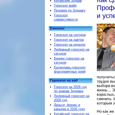
Китайский Зодиак
Гороскоп майя
Профе
Подарки по Зодиаку
и усп
Гороскоп
совместимости
Ежескоп
Гороскоп на сегодня
Гороскоп на завтра
Гороскоп на неделю
Любовный гороскоп на
сегодня
Бизнес-гороскоп на
сегодня
Календарь-гороскоп
благоприятных дней
получитьс
Гороскоп на год
трудно вы
выбора во
Гороскоп на 2026 год
жизнь… Эт
по знакам Зодиака
взрослых,
Любовный гороскоп на
сменить. 
2026 год
которым з
Деньги, бизнес и
карьера в 2026 году
Но как же
Китайский гороскоп на