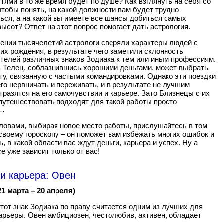
тями в то же время будет по душе? Как взглянуть на себя со
чтобы понять, на какой должности вам будет трудно
ься, а на какой вы имеете все шансы добиться самых
ысот? Ответ на этот вопрос помогает дать астрология.
ении тысячелетий астрологи сверяли характеры людей с
их рождения, в результате чего заметили склонность
телей различных знаков Зодиака к тем или иным профессиям.
, Телец, соблазнившись хорошими деньгами, может выбрать
ту, связанную с частыми командировками. Однако эти поездки
его нервничать и переживать, и в результате не лучшим
тразятся на его самочувствии и карьере. Зато Близнецы с их
утешествовать подходят для такой работы просто
о…
ловами, выбирая новое место работы, прислушайтесь в том
 своему гороскопу – он поможет вам избежать многих ошибок и
, в какой области вас ждут деньги, карьера и успех. Ну а
е уже зависит только от вас!
и карьера: Овен
21 марта – 20 апреля)
тот знак Зодиака по праву считается одним из лучших для
арьеры. Овен амбициозен, честолюбив, активен, обладает