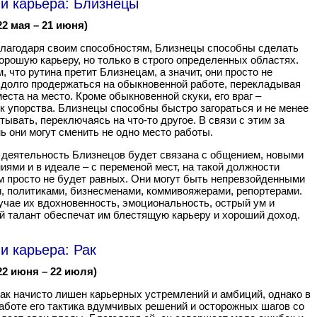
 и карьера: Близнецы
22 мая – 21 июня)
лагодаря своим способностям, Близнецы способны сделать
орошую карьеру, но только в строго определенных областях.
, что рутина претит Близнецам, а значит, они просто не
долго продержаться на обыкновенной работе, перекладывая
места на место. Кроме обыкновенной скуки, его враг –
к упорства. Близнецы способны быстро загораться и не менее
тывать, переключаясь на что-то другое. В связи с этим за
ь они могут сменить не одно место работы.
 деятельность Близнецов будет связана с общением, новыми
иями и в идеале – с переменой мест, на такой должности
 просто не будет равных. Они могут быть непревзойденными
, политиками, бизнесменами, коммивояжерами, репортерами.
учае их вдохновенность, эмоциональность, острый ум и
й талант обеспечат им блестящую карьеру и хороший доход.
и карьера: Рак
22 июня – 22 июля)
ак начисто лишен карьерных устремлений и амбиций, однако в
аботе его тактика вдумчивых решений и осторожных шагов со