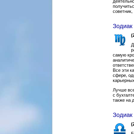
деятельно
получитьс
советник,
Зодиак 
(
Д
р
самую кро
аналитиче
ответстве
Все эти к
сфере, од
карьерных
Лучше все
с бухгалт
также на 
Зодиак 
(
Б