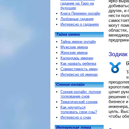
ярко выра
гадание на Таро на
добиватьс
будущее
других, и
Книга Перемен онлайн
нести пол
Любовные гадания
самостоят
Интересно о гаданиях
могут пом
областях,
Тайна имени
менеджера
предприни
Тайна имени онлайн
Мужские имена
Женские имена
Зодиак 
Календарь именин
(
Как назвать ребенка
Совместимость имен
Т
Интересно об именах
х
преодолев
Сонник-онлайн
кропотлив
ценит рук
Сонник-онлайн: полное
толкование снов
решения с
бизнесе и
Тематический сонник
инженера,
Как научиться
цель. Выс
толковать свои сны?
чтобы обе
Интересно о снах
Интересная тема