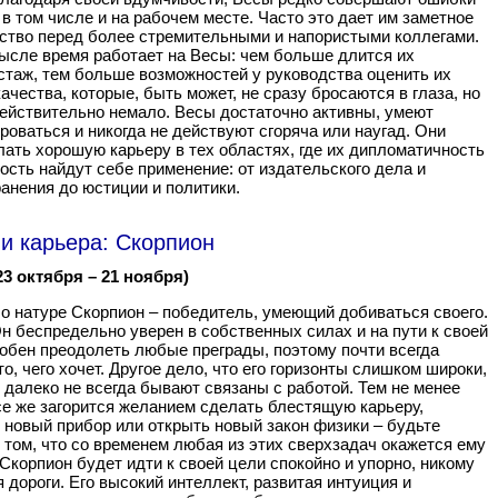
 в том числе и на рабочем месте. Часто это дает им заметное
тво перед более стремительными и напористыми коллегами.
ысле время работает на Весы: чем больше длится их
стаж, тем больше возможностей у руководства оценить их
ачества, которые, быть может, не сразу бросаются в глаза, но
ействительно немало. Весы достаточно активны, умеют
роваться и никогда не действуют сгоряча или наугад. Они
лать хорошую карьеру в тех областях, где их дипломатичность
ость найдут себе применение: от издательского дела и
анения до юстиции и политики.
и карьера: Скорпион
23 октября – 21 ноября)
о натуре Скорпион – победитель, умеющий добиваться своего.
н беспредельно уверен в собственных силах и на пути к своей
обен преодолеть любые преграды, поэтому почти всегда
то, чего хочет. Другое дело, что его горизонты слишком широки,
и далеко не всегда бывают связаны с работой. Тем не менее
се же загорится желанием сделать блестящую карьеру,
 новый прибор или открыть новый закон физики – будьте
 том, что со временем любая из этих сверхзадач окажется ему
 Скорпион будет идти к своей цели спокойно и упорно, никому
я дороги. Его высокий интеллект, развитая интуиция и