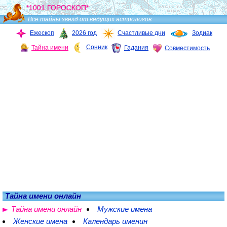
*1001 ГОРОСКОП*
Все тайны звезд от ведущих астрологов
Ежескоп
2026 год
Счастливые дни
Зодиак
Сонник
Тайна имени
Гадания
Совместимость
Тайна имени онлайн
Тайна имени онлайн
Мужские имена
Женские имена
Календарь именин