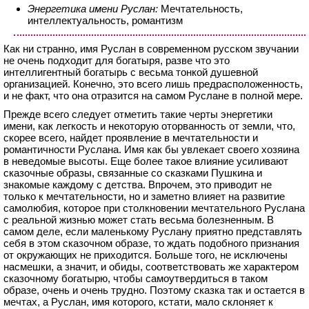
Энергетика имени Руслан:
Мечтательность,
интеллектуальность, романтизм
Как ни странно, имя Руслан в современном русском звучании
не очень подходит для богатыря, разве что это
интеллигентный богатырь с весьма тонкой душевной
организацией. Конечно, это всего лишь предрасположенность,
и не факт, что она отразится на самом Руслане в полной мере.
Прежде всего следует отметить такие черты энергетики
имени, как легкость и некоторую оторванность от земли, что,
скорее всего, найдет проявление в мечтательности и
романтичности Руслана. Имя как бы увлекает своего хозяина
в неведомые высоты. Еще более такое влияние усиливают
сказочные образы, связанные со сказками Пушкина и
знакомые каждому с детства. Впрочем, это приводит не
только к мечтательности, но и заметно влияет на развитие
самолюбия, которое при столкновении мечтательного Руслана
с реальной жизнью может стать весьма болезненным. В
самом деле, если маленькому Руслану приятно представлять
себя в этом сказочном образе, то ждать подобного признания
от окружающих не приходится. Больше того, не исключены
насмешки, а значит, и обиды, соответствовать же характером
сказочному богатырю, чтобы самоутвердиться в таком
образе, очень и очень трудно. Поэтому сказка так и остается в
мечтах, а Руслан, имя которого, кстати, мало склоняет к