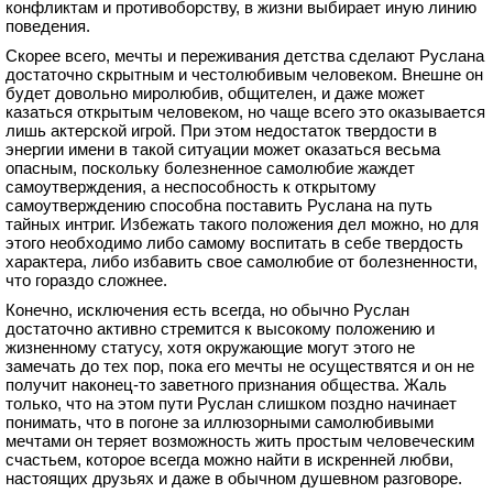
конфликтам и противоборству, в жизни выбирает иную линию
поведения.
Скорее всего, мечты и переживания детства сделают Руслана
достаточно скрытным и честолюбивым человеком. Внешне он
будет довольно миролюбив, общителен, и даже может
казаться открытым человеком, но чаще всего это оказывается
лишь актерской игрой. При этом недостаток твердости в
энергии имени в такой ситуации может оказаться весьма
опасным, поскольку болезненное самолюбие жаждет
самоутверждения, а неспособность к открытому
самоутверждению способна поставить Руслана на путь
тайных интриг. Избежать такого положения дел можно, но для
этого необходимо либо самому воспитать в себе твердость
характера, либо избавить свое самолюбие от болезненности,
что гораздо сложнее.
Конечно, исключения есть всегда, но обычно Руслан
достаточно активно стремится к высокому положению и
жизненному статусу, хотя окружающие могут этого не
замечать до тех пор, пока его мечты не осуществятся и он не
получит наконец-то заветного признания общества. Жаль
только, что на этом пути Руслан слишком поздно начинает
понимать, что в погоне за иллюзорными самолюбивыми
мечтами он теряет возможность жить простым человеческим
счастьем, которое всегда можно найти в искренней любви,
настоящих друзьях и даже в обычном душевном разговоре.