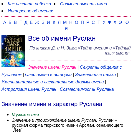
Как назвать ребенка
Совместимость имен
Интересно об именах
А
Б
В
Г
Д
Е
Ж
З
И
К
Л
М
Н
О
П
Р
С
Т
У
Ф
Х
Э
Ю
Я
Все об имени Руслан
По книгам
Д. и Н. Зима
«
Тайна имени
» и «Тайный
язык имени»
Значение имени Руслан
|
Секреты общения с
Русланом
|
След имени в истории
|
Знаменитые тезки
|
Уменьшительные и ласкательные формы имени
|
Астрология имени Руслан
|
Совместимость Руслана
Значение имени и характер Руслана
Мужское имя
Значение и происхождение имени Руслан:
Руслан –
русская форма тюркского имени Арслан, означающего
"Лев".