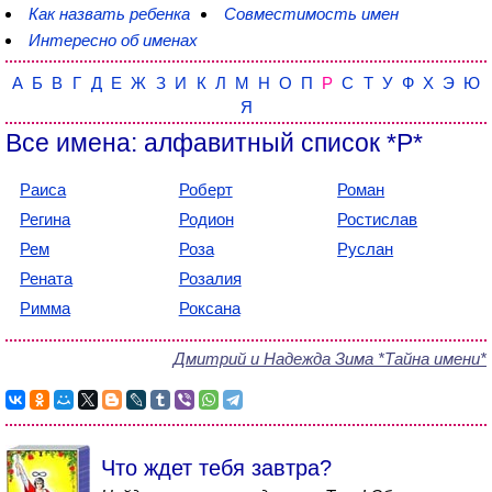
Как назвать ребенка
Совместимость имен
Интересно об именах
А
Б
В
Г
Д
Е
Ж
З
И
К
Л
М
Н
О
П
Р
С
Т
У
Ф
Х
Э
Ю
Я
Все имена: алфавитный список *Р*
Раиса
Роберт
Роман
Регина
Родион
Ростислав
Рем
Роза
Руслан
Рената
Розалия
Римма
Роксана
Дмитрий и Надежда Зима *Тайна имени*
Что ждет тебя завтра?