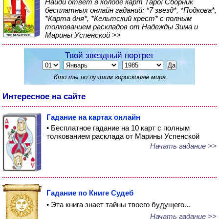
Найди ответ в колоде карт Таро! Сборник
бесплатных онлайн гаданий: *7 звезд*, *Подкова*,
*Карта дня*, *Кельтский крест* с полным
толкованием раскладов от Надежды Зима и
Марины Успенской >>
Твой звездный портрет
Кто ты по лучшим гороскопам мира
Интересное на сайте
Гадание на картах онлайн
• Бесплатное гадание на 10 карт с полным
толкованием расклада от Марины Успенской
Начать гадание >>
Гадание по Книге Судеб
• Эта книга знает тайны твоего будущего...
Начать гадание >>