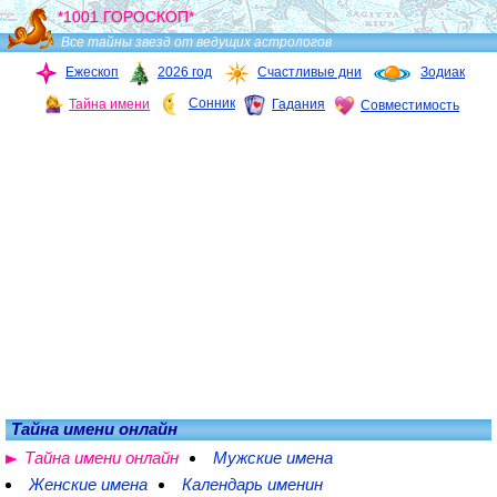
*1001 ГОРОСКОП*
Все тайны звезд от ведущих астрологов
Ежескоп
2026 год
Счастливые дни
Зодиак
Сонник
Тайна имени
Гадания
Совместимость
Тайна имени онлайн
Тайна имени онлайн
Мужские имена
Женские имена
Календарь именин