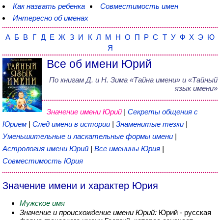
Как назвать ребенка
Совместимость имен
Интересно об именах
А
Б
В
Г
Д
Е
Ж
З
И
К
Л
М
Н
О
П
Р
С
Т
У
Ф
Х
Э
Ю
Я
Все об имени Юрий
По книгам
Д. и Н. Зима
«
Тайна имени
» и «Тайный
язык имени»
Значение имени Юрий
|
Секреты общения с
Юрием
|
След имени в истории
|
Знаменитые тезки
|
Уменьшительные и ласкательные формы имени
|
Астрология имени Юрий
|
Все именины Юрия
|
Совместимость Юрия
Значение имени и характер Юрия
Мужское имя
Значение и происхождение имени Юрий:
Юрий - русская