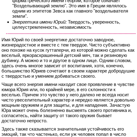
форма греческого имени Георгий, которое означает
"Возделывающий землю". Это имя в Греции являлось
одним из эпитетов Зевса как главного "возделывателя
земли".
Энергетика имени Юрий:
Твердость, уверенность,
целеустремленность, независимость
Имя Юрий по своей энергетике достаточно заводное,
жизнерадостное и вместе с тем твердое. Чисто субъективно
оно похоже на кусок гуттаперчи, из которой можно сделать как
веселый, яркораскрашенный детский мяч, так и резиновую
дубинку. А можно и то и другое в одном лице. Одним словом,
здесь очень многое зависит от воспитания, хотя, конечно,
большинство Юриев сочетают в своем характере добродушие
с твердостью и умением добиваться своего.
Чаще всего энергия имени находит свое проявление в чувстве
юмора Юрия или, по крайней мере, в его склонности к
веселью. Причем это чувство у него далеко не всегда носит
чисто увеселительный характер и нередко является довольно
мощным оружием и для защиты, и для нападения. Зачастую
Юра может очень болезненно высмеять своего противника и,
согласитесь, найти защиту от такого оружия бывает
достаточно непросто.
Здесь также сказывается значительная устойчивость его
эмоций, так что частенько, если уж человек попал в число