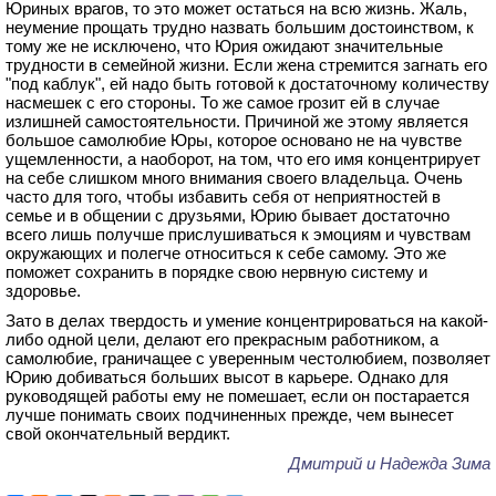
Юриных врагов, то это может остаться на всю жизнь. Жаль,
неумение прощать трудно назвать большим достоинством, к
тому же не исключено, что Юрия ожидают значительные
трудности в семейной жизни. Если жена стремится загнать его
"под каблук", ей надо быть готовой к достаточному количеству
насмешек с его стороны. То же самое грозит ей в случае
излишней самостоятельности. Причиной же этому является
большое самолюбие Юры, которое основано не на чувстве
ущемленности, а наоборот, на том, что его имя концентрирует
на себе слишком много внимания своего владельца. Очень
часто для того, чтобы избавить себя от неприятностей в
семье и в общении с друзьями, Юрию бывает достаточно
всего лишь получше прислушиваться к эмоциям и чувствам
окружающих и полегче относиться к себе самому. Это же
поможет сохранить в порядке свою нервную систему и
здоровье.
Зато в делах твердость и умение концентрироваться на какой-
либо одной цели, делают его прекрасным работником, а
самолюбие, граничащее с уверенным честолюбием, позволяет
Юрию добиваться больших высот в карьере. Однако для
руководящей работы ему не помешает, если он постарается
лучше понимать своих подчиненных прежде, чем вынесет
свой окончательный вердикт.
Дмитрий и Надежда Зима