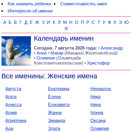
Как назвать ребенка
Совместимость имен
Интересно об именах
А
Б
В
Г
Д
Е
Ж
З
И
К
Л
М
Н
О
П
Р
С
Т
У
Ф
Х
Э
Ю
Я
Календарь именин
Сегодня,
7 августа 2026 года:
•
Александр
•
Анна
•
Макар
(Макарий Желтоводский)
•
Олимпия
(Олимпиада
Константинопольская)
•
Христофор
Все именины: Женские имена
Августа
Екатерина
Неонилла
Агата
Елена
Ника
Агнесса
Елизавета
Нина
Агния
Жанна
Нонна
Агриппина
Зинаида
Оксана
Ада
Злата
Олимпия