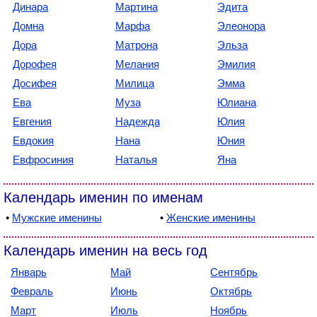
Динара
Мартина
Эдита
Домна
Марфа
Элеонора
Дора
Матрона
Эльза
Дорофея
Мелания
Эмилия
Досифея
Милица
Эмма
Ева
Муза
Юлиана
Евгения
Надежда
Юлия
Евдокия
Нана
Юния
Евфросиния
Наталья
Яна
Календарь именин по именам
•
Мужские именины
•
Женские именины
Календарь именин на весь год
Январь
Май
Сентябрь
Февраль
Июнь
Октябрь
Март
Июль
Ноябрь