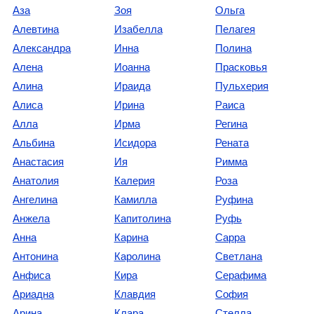
Аза
Зоя
Ольга
Алевтина
Изабелла
Пелагея
Александра
Инна
Полина
Алена
Иоанна
Прасковья
Алина
Ираида
Пульхерия
Алиса
Ирина
Раиса
Алла
Ирма
Регина
Альбина
Исидора
Рената
Анастасия
Ия
Римма
Анатолия
Калерия
Роза
Ангелина
Камилла
Руфина
Анжела
Капитолина
Руфь
Анна
Карина
Сарра
Антонина
Каролина
Светлана
Анфиса
Кира
Серафима
Ариадна
Клавдия
София
Арина
Клара
Стелла