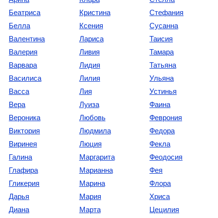
Беатриса
Кристина
Стефания
Белла
Ксения
Сусанна
Валентина
Лариса
Таисия
Валерия
Ливия
Тамара
Варвара
Лидия
Татьяна
Василиса
Лилия
Ульяна
Васса
Лия
Устинья
Вера
Луиза
Фаина
Вероника
Любовь
Феврония
Виктория
Людмила
Федора
Виринея
Люция
Фекла
Галина
Маргарита
Феодосия
Глафира
Марианна
Фея
Гликерия
Марина
Флора
Дарья
Мария
Хриса
Диана
Марта
Цецилия