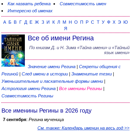
Как назвать ребенка
Совместимость имен
Интересно об именах
А
Б
В
Г
Д
Е
Ж
З
И
К
Л
М
Н
О
П
Р
С
Т
У
Ф
Х
Э
Ю
Я
Все об имени Регина
По книгам
Д. и Н. Зима
«
Тайна имени
» и «Тайный
язык имени»
Значение имени Регина
|
Секреты общения с
Региной
|
След имени в истории
|
Знаменитые тезки
|
Уменьшительные и ласкательные формы имени
|
Астрология имени Регина
|
Все именины Регины
|
Совместимость Регины
Все именины Регины в 2026 году
7 сентября
:
Регина мученица
См. также: Календарь именин на весь год >>