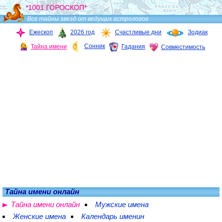
*1001 ГОРОСКОП*
Все тайны звезд от ведущих астрологов
Ежескоп
2026 год
Счастливые дни
Зодиак
Сонник
Тайна имени
Гадания
Совместимость
Тайна имени онлайн
Тайна имени онлайн
Мужские имена
Женские имена
Календарь именин