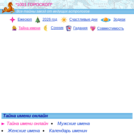
*1001 ГОРОСКОП*
Все тайны звезд от ведущих астрологов
Ежескоп
2026 год
Счастливые дни
Зодиак
Сонник
Тайна имени
Гадания
Совместимость
Тайна имени онлайн
Тайна имени онлайн
Мужские имена
Женские имена
Календарь именин