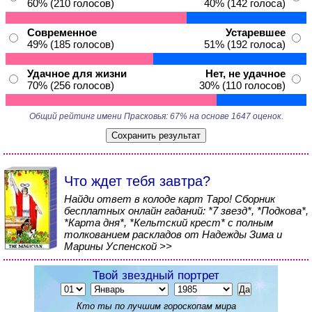
60% (210 голосов)
40% (142 голоса)
Современное
Устаревшее
49% (185 голосов)
51% (192 голоса)
Удачное для жизни
Нет, не удачное
70% (256 голосов)
30% (110 голосов)
Общий рейтинг имени Прасковья: 67% на основе 1647 оценок.
Что ждет тебя завтра?
Найди ответ в колоде карт Таро! Сборник
бесплатных онлайн гаданий: *7 звезд*, *Подкова*,
*Карта дня*, *Кельтский крест* с полным
толкованием раскладов от Надежды Зима и
Марины Успенской >>
Твой звездный портрет
Кто ты по лучшим гороскопам мира