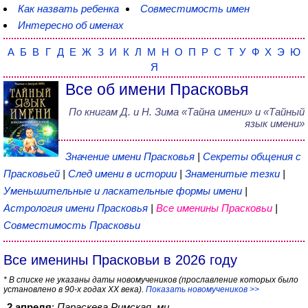
Как назвать ребенка
Совместимость имен
Интересно об именах
А
Б
В
Г
Д
Е
Ж
З
И
К
Л
М
Н
О
П
Р
С
Т
У
Ф
Х
Э
Ю
Я
Все об имени Прасковья
По книгам
Д. и Н. Зима
«
Тайна имени
» и «Тайный
язык имени»
Значение имени Прасковья
|
Секреты общения с
Прасковьей
|
След имени в истории
|
Знаменитые тезки
|
Уменьшительные и ласкательные формы имени
|
Астрология имени Прасковья
|
Все именины Прасковьи
|
Совместимость Прасковьи
Все именины Прасковьи в 2026 году
* В списке не указаны даты новомучеников (прославление которых было
установлено в 90-х годах XX века).
Показать новомучеников >>
2 апреля
:
Параскева Римская, мц.