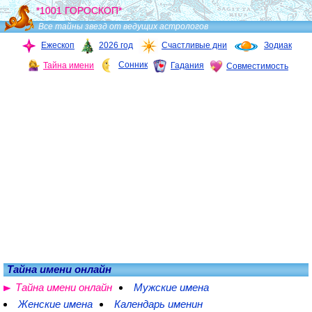
*1001 ГОРОСКОП*
Все тайны звезд от ведущих астрологов
Ежескоп
2026 год
Счастливые дни
Зодиак
Сонник
Тайна имени
Гадания
Совместимость
Тайна имени онлайн
Тайна имени онлайн
Мужские имена
Женские имена
Календарь именин