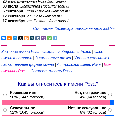
20 мая
:
Блаженная Роза /католич./
30 июля
:
Блаженная Роза /католич./
5 сентября
:
Роза Лимская /католич./
12 сентября
:
св. Роза /католич./
17 сентября
:
св. Розалия /католич./
См. также: Календарь именин на весь год >>
Значение имени Роза
|
Секреты общения с Розой
|
След
имени в истории
|
Знаменитые тезки
|
Уменьшительные и
ласкательные формы имени
|
Астрология имени Роза
|
Все
именины Розы
|
Совместимость Розы
Как вы относитесь к имени Роза?
Красивое имя
Нет, не красивое
96% (1447 голосов)
4% (64 голоса)
Сексуальное
Нет, не сексуальное
92% (1045 голосов)
8% (92 голоса)