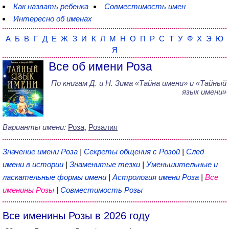
Как назвать ребенка
Совместимость имен
Интересно об именах
А
Б
В
Г
Д
Е
Ж
З
И
К
Л
М
Н
О
П
Р
С
Т
У
Ф
Х
Э
Ю
Я
Все об имени Роза
По книгам
Д. и Н. Зима
«
Тайна имени
» и «Тайный
язык имени»
Варианты имени:
Роза
,
Розалия
Значение имени Роза
|
Секреты общения с Розой
|
След
имени в истории
|
Знаменитые тезки
|
Уменьшительные и
ласкательные формы имени
|
Астрология имени Роза
|
Все
именины Розы
|
Совместимость Розы
Все именины Розы в 2026 году