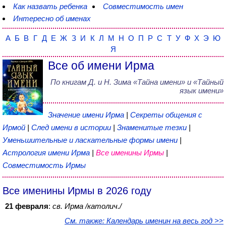
Как назвать ребенка
Совместимость имен
Интересно об именах
А
Б
В
Г
Д
Е
Ж
З
И
К
Л
М
Н
О
П
Р
С
Т
У
Ф
Х
Э
Ю
Я
Все об имени Ирма
По книгам
Д. и Н. Зима
«
Тайна имени
» и «Тайный
язык имени»
Значение имени Ирма
|
Секреты общения с
Ирмой
|
След имени в истории
|
Знаменитые тезки
|
Уменьшительные и ласкательные формы имени
|
Астрология имени Ирма
|
Все именины Ирмы
|
Совместимость Ирмы
Все именины Ирмы в 2026 году
21 февраля
:
св. Ирма /католич./
См. также: Календарь именин на весь год >>