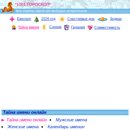
*1001 ГОРОСКОП*
Все тайны звезд от ведущих астрологов
Ежескоп
2026 год
Счастливые дни
Зодиак
Сонник
Тайна имени
Гадания
Совместимость
Тайна имени онлайн
Тайна имени онлайн
Мужские имена
Женские имена
Календарь именин