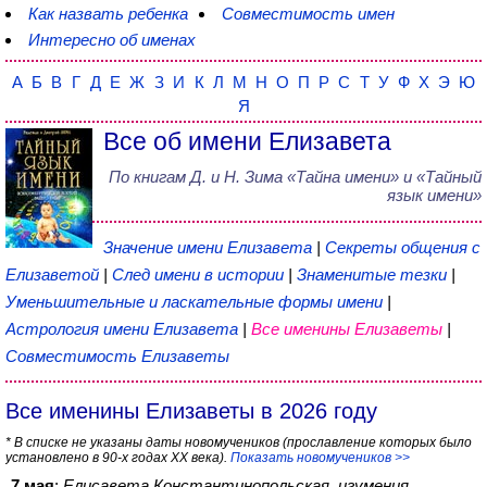
Как назвать ребенка
Совместимость имен
Интересно об именах
А
Б
В
Г
Д
Е
Ж
З
И
К
Л
М
Н
О
П
Р
С
Т
У
Ф
Х
Э
Ю
Я
Все об имени Елизавета
По книгам
Д. и Н. Зима
«
Тайна имени
» и «Тайный
язык имени»
Значение имени Елизавета
|
Секреты общения с
Елизаветой
|
След имени в истории
|
Знаменитые тезки
|
Уменьшительные и ласкательные формы имени
|
Астрология имени Елизавета
|
Все именины Елизаветы
|
Совместимость Елизаветы
Все именины Елизаветы в 2026 году
* В списке не указаны даты новомучеников (прославление которых было
установлено в 90-х годах XX века).
Показать новомучеников >>
7 мая
:
Елисавета Константинопольская, игумения