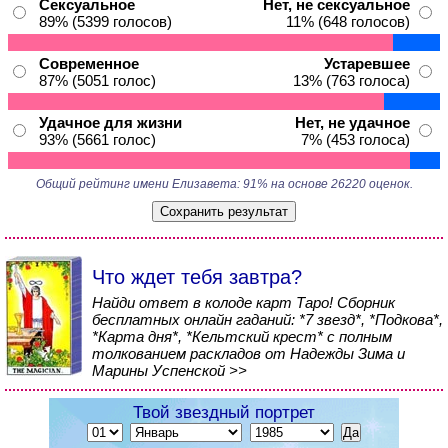
Сексуальное
Нет, не сексуальное
89% (5399 голосов)
11% (648 голосов)
Современное
Устаревшее
87% (5051 голос)
13% (763 голоса)
Удачное для жизни
Нет, не удачное
93% (5661 голос)
7% (453 голоса)
Общий рейтинг имени Елизавета: 91% на основе 26220 оценок.
Что ждет тебя завтра?
Найди ответ в колоде карт Таро! Сборник
бесплатных онлайн гаданий: *7 звезд*, *Подкова*,
*Карта дня*, *Кельтский крест* с полным
толкованием раскладов от Надежды Зима и
Марины Успенской >>
Твой звездный портрет