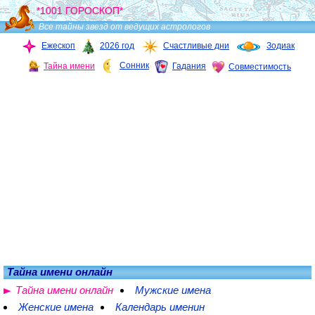
*1001 ГОРОСКОП*
Все тайны звезд от ведущих астрологов
Ежескоп
2026 год
Счастливые дни
Зодиак
Сонник
Тайна имени
Гадания
Совместимость
Тайна имени онлайн
Тайна имени онлайн
Мужские имена
Женские имена
Календарь именин