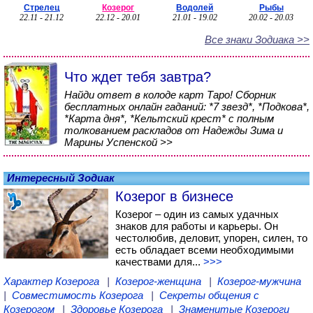
Стрелец
Козерог
Водолей
Рыбы
22.11 - 21.12
22.12 - 20.01
21.01 - 19.02
20.02 - 20.03
Все знаки Зодиака >>
Что ждет тебя завтра?
Найди ответ в колоде карт Таро! Сборник
бесплатных онлайн гаданий: *7 звезд*, *Подкова*,
*Карта дня*, *Кельтский крест* с полным
толкованием раскладов от Надежды Зима и
Марины Успенской >>
Интересный Зодиак
Козерог в бизнесе
Козерог – один из самых удачных
знаков для работы и карьеры. Он
честолюбив, деловит, упорен, силен, то
есть обладает всеми необходимыми
качествами для...
>>>
Характер Козерога
|
Козерог-женщина
|
Козерог-мужчина
|
Совместимость Козерога
|
Секреты общения с
Козерогом
|
Здоровье Козерога
|
Знаменитые Козероги