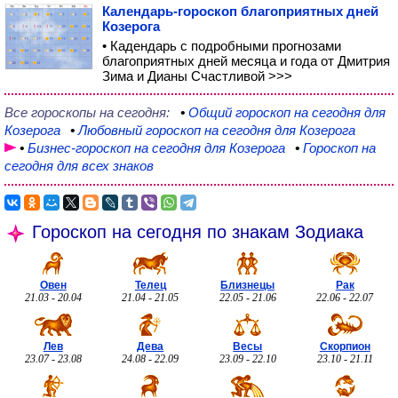
Календарь-гороскоп благоприятных дней
Козерога
• Кадендарь с подробными прогнозами
благоприятных дней месяца и года от Дмитрия
Зима и Дианы Счастливой >>>
Все гороскопы на сегодня:
•
Общий
гороскоп на сегодня для
Козерога
•
Любовный
гороскоп на сегодня для Козерога
•
Бизнес-гороскоп
на сегодня для Козерога
•
Гороскоп на
сегодня для всех знаков
Гороскоп на сегодня по знакам Зодиака
Овен
Телец
Близнецы
Рак
21.03 - 20.04
21.04 - 21.05
22.05 - 21.06
22.06 - 22.07
Лев
Дева
Весы
Скорпион
23.07 - 23.08
24.08 - 22.09
23.09 - 22.10
23.10 - 21.11