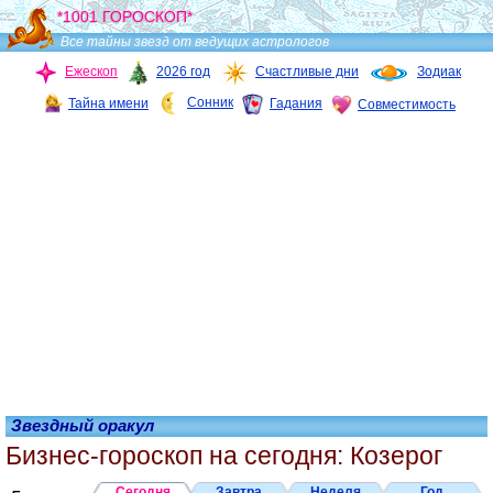
*1001 ГОРОСКОП*
Все тайны звезд от ведущих астрологов
Ежескоп
2026 год
Счастливые дни
Зодиак
Сонник
Тайна имени
Гадания
Совместимость
Звездный оракул
Бизнес-гороскоп на сегодня: Козерог
Сегодня
Завтра
Неделя
Год