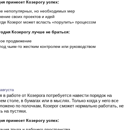
ня принесет Козерогу успех:
е непопулярных, но необходимых мер
ение своих проектов и идей
 где Козерог может всласть «порулить» процессом
годня Козерогу лучше не браться:
ое продвижение
под чьим-то жестким контролем или руководством
 августа
ем столе, в бумагах или в мыслях. Только когда у него все
ложено по полочкам, Козерог сможет нормально работать, не
ь на пустяки.
ня принесет Козерогу успех:
ация труда и рабочего пространства