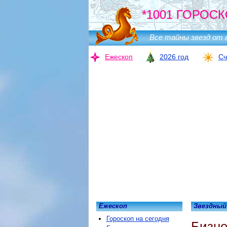
*1001 ГОРОСК
Все тайны звезд от 
Ежескоп
2026 год
Сч
Ежескоп
Звездный
Гороскоп на сегодня
Бизне