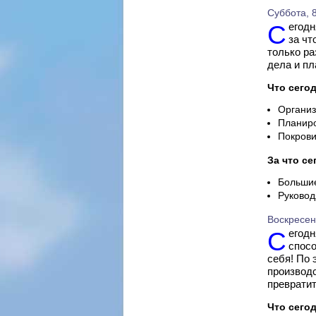
Суббота, 8
Сегодня Козерог будет склонен наводить порядок и ясность во всем,
за чт
только ра
дела и пл
Что сегод
Организ
Планиро
Покрови
За что се
Большие
Руковод
Воскресень
Сегодня Козерогу стоит поменьше общаться с коллегами – его
спосо
себя! По 
производс
превратит
Что сегод