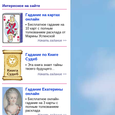
Интересное на сайте
Гадание на картах
онлайн
• Бесплатное гадание на
10 карт с полным
толкованием расклада от
Марины Успенской
Начать гадание >>
Гадание по Книге
Судеб
• Эта книга знает тайны
твоего будущего...
Начать гадание >>
Гадание Екатерины
онлайн
• Бесплатное онлайн-
гадание на 3 карты с
полным толкованием
расклада