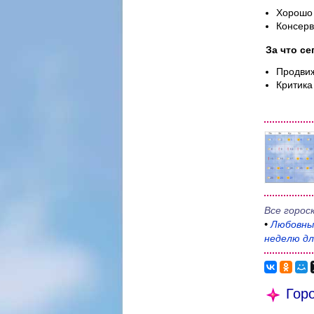
Хорошо 
Консерв
За что се
Продвиж
Критика
Все горос
•
Любовн
неделю дл
Горо