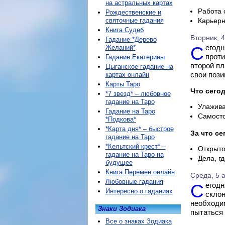
на астральных картах
Работа 
Рождественские и
святочные гадания
Карьерн
Книга Судеб
Вторник, 4
Гадание *Дерево
Сегодня Козерог на работе способен столкнуться с
Желаний*
проти
Гадание Екатерины
второй пл
Цыганское гадание на
свои пози
картах онлайн
Карты Таро
Что сегод
*7 звезд* – любовное
гадание на Таро
Улажива
Гадание на Таро
Самосто
*Подкова*
*Карта дня* – быстрое
За что се
гадание на Таро
*Кельтский крест* –
Открыто
гадание на Таро на
Дела, г
будущее
Книга Перемен онлайн
Среда, 5 а
Любовные гадания
Сегодня на работе в Козероге может проснуться диктатор! Он будет
Интересно о гаданиях
склон
необходи
Знаки Зодиака
пытаться 
Все о знаках Зодиака