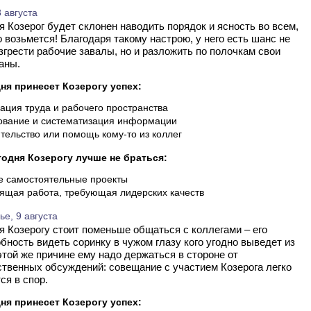
 августа
о возьмется! Благодаря такому настрою, у него есть шанс не
згрести рабочие завалы, но и разложить по полочкам свои
аны.
ня принесет Козерогу успех:
ация труда и рабочего пространства
вание и систематизация информации
тельство или помощь кому-то из коллег
годня Козерогу лучше не браться:
 самостоятельные проекты
ящая работа, требующая лидерских качеств
е, 9 августа
бность видеть соринку в чужом глазу кого угодно выведет из
этой же причине ему надо держаться в стороне от
твенных обсуждений: совещание с участием Козерога легко
ся в спор.
ня принесет Козерогу успех: