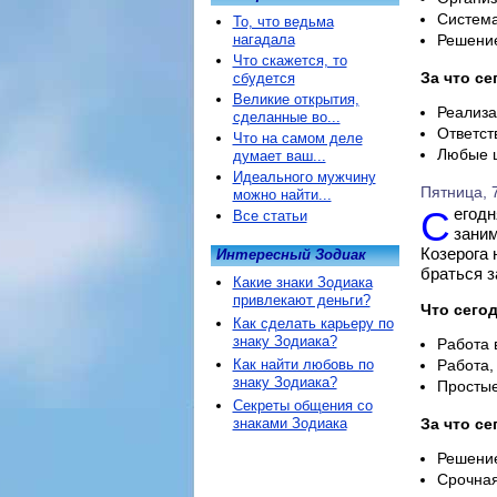
Система
То, что ведьма
нагадала
Решение
Что скажется, то
За что се
сбудется
Великие открытия,
Реализа
сделанные во...
Ответст
Что на самом деле
Любые ш
думает ваш...
Идеального мужчину
Пятница, 7
можно найти...
Сегодня Козерогу трудно сосредоточиться на работе: его будут
Все статьи
заним
Козерога 
Интересный Зодиак
браться з
Какие знаки Зодиака
привлекают деньги?
Что сегод
Как сделать карьеру по
знаку Зодиака?
Работа 
Как найти любовь по
Работа,
знаку Зодиака?
Простые
Секреты общения со
знаками Зодиака
За что се
Решение
Срочная