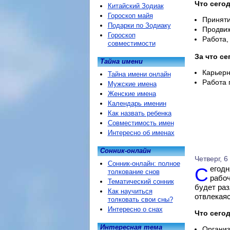
Что сегод
Китайский Зодиак
Гороскоп майя
Приняти
Подарки по Зодиаку
Продвиж
Гороскоп
Работа,
совместимости
За что се
Тайна имени
Карьерн
Тайна имени онлайн
Работа 
Мужские имена
Женские имена
Календарь именин
Как назвать ребенка
Совместимость имен
Интересно об именах
Сонник-онлайн
Четверг, 6
Сонник-онлайн: полное
Сегодня в работе от Козерога потребуется навести порядок на
толкование снов
рабоч
Тематический сонник
будет раз
Как научиться
отвлекаяс
толковать свои сны?
Интересно о снах
Что сегод
Интересная тема
Организ