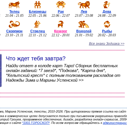
Телец
Близнецы
Рак
Лев
Дева
4
21.04 - 21.05
22.05 - 21.06
22.06 - 22.07
23.07 - 23.08
24.08 - 22.09
Скорпион
Стрелец
Козерог
Водолей
Рыбы
0
23.10 - 21.11
22.11 - 21.12
22.12 - 20.01
21.01 - 19.02
20.02 - 20.03
Все знаки Зодиака >>
Что ждет тебя завтра?
Найди ответ в колоде карт Таро! Сборник бесплатных
онлайн гаданий: *7 звезд*, *Подкова*, *Карта дня*,
*Кельтский крест* с полным толкованием раскладов от
Надежды Зима и Марины Успенской >>
, Марина Успенская, тексты, 2010-2026. При цитировании прямая ссылка на сайт 
ка в коммерческих целях допускается только при письменном разрешении правооб
трий Грошев, программное обеспечение, дизайн, разработка онлайн-сервисов, 2009-
мация о сайте
*1001 ГОРОСКОП*
. По всем вопросам обращайтесь к
администрации