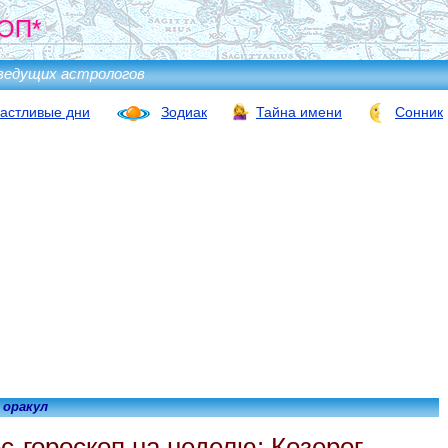
ОП*
ведущих астрологов
астливые дни
Зодиак
Тайна имени
Сонник
 оракул
с-гороскоп на неделю: Козерог