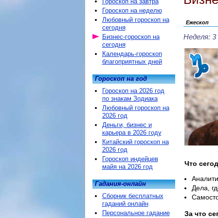
Гороскоп на завтра
Гороскоп на неделю
Любовный гороскоп на
Ежескоп
сегодня
Неделя: 3
Бизнес-гороскоп на
сегодня
Календарь-гороскоп
благоприятных дней
Гороскоп на год
Гороскоп на 2026 год
по знакам Зодиака
Любовный гороскоп на
2026 год
Деньги, бизнес и
карьера в 2026 году
Китайский гороскоп на
2026 год
Гороскоп индейцев
Что сегод
майя на 2026 год
Аналити
Гадания-онлайн
Дела, г
Сборник бесплатных
Самосто
гаданий онлайн
Персональное гадание
За что се