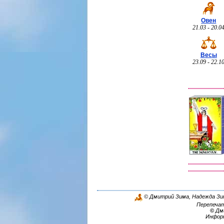
Овен
21.03 - 20.0
Весы
23.09 - 22.1
© Дмитрий Зима, Надежда Зима
Перепечат
©
Дми
Инфор