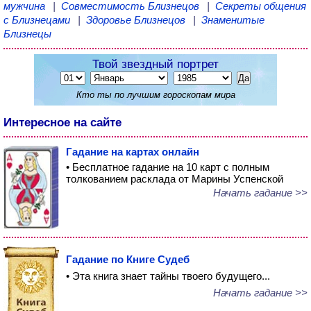
мужчина
|
Совместимость Близнецов
|
Секреты общения
с Близнецами
|
Здоровье Близнецов
|
Знаменитые
Близнецы
Твой звездный портрет
Кто ты по лучшим гороскопам мира
Интересное на сайте
Гадание на картах онлайн
• Бесплатное гадание на 10 карт с полным
толкованием расклада от Марины Успенской
Начать гадание >>
Гадание по Книге Судеб
• Эта книга знает тайны твоего будущего...
Начать гадание >>