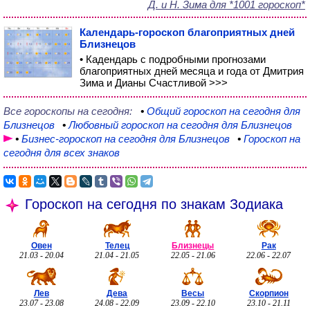
Д. и Н. Зима для *1001 гороскоп*
Календарь-гороскоп благоприятных дней
Близнецов
• Кадендарь с подробными прогнозами
благоприятных дней месяца и года от Дмитрия
Зима и Дианы Счастливой >>>
Все гороскопы на сегодня:
•
Общий
гороскоп на сегодня для
Близнецов
•
Любовный
гороскоп на сегодня для Близнецов
•
Бизнес-гороскоп
на сегодня для Близнецов
•
Гороскоп на
сегодня для всех знаков
Гороскоп на сегодня по знакам Зодиака
Овен
Телец
Близнецы
Рак
21.03 - 20.04
21.04 - 21.05
22.05 - 21.06
22.06 - 22.07
Лев
Дева
Весы
Скорпион
23.07 - 23.08
24.08 - 22.09
23.09 - 22.10
23.10 - 21.11