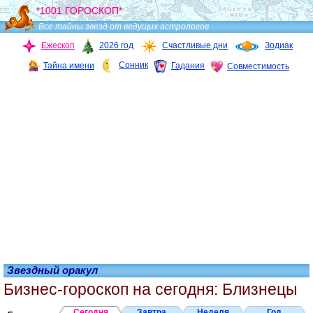
*1001 ГОРОСКОП*
Все тайны звезд от ведущих астрологов
Ежескоп
2026 год
Счастливые дни
Зодиак
Сонник
Тайна имени
Гадания
Совместимость
Звездный оракул
Бизнес-гороскоп на сегодня: Близнецы
Сегодня
Завтра
Неделя
Год