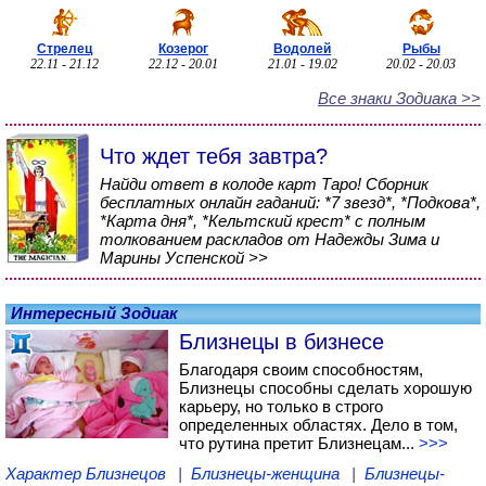
Стрелец
Козерог
Водолей
Рыбы
22.11 - 21.12
22.12 - 20.01
21.01 - 19.02
20.02 - 20.03
Все знаки Зодиака >>
Что ждет тебя завтра?
Найди ответ в колоде карт Таро! Сборник
бесплатных онлайн гаданий: *7 звезд*, *Подкова*,
*Карта дня*, *Кельтский крест* с полным
толкованием раскладов от Надежды Зима и
Марины Успенской >>
Интересный Зодиак
Близнецы в бизнесе
Благодаря своим способностям,
Близнецы способны сделать хорошую
карьеру, но только в строго
определенных областях. Дело в том,
что рутина претит Близнецам...
>>>
Характер Близнецов
|
Близнецы-женщина
|
Близнецы-