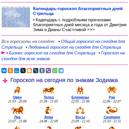
Календарь-гороскоп благоприятных дней
Стрельца
• Кадендарь с подробными прогнозами
благоприятных дней месяца и года от Дмитрия
Зима и Дианы Счастливой >>>
Все гороскопы на сегодня:
•
Общий
гороскоп на сегодня для
Стрельца
•
Любовный
гороскоп на сегодня для Стрельца
•
Бизнес-гороскоп
на сегодня для Стрельца
•
Гороскоп на
сегодня для всех знаков
Гороскоп на сегодня по знакам Зодиака
Овен
Телец
Близнецы
Рак
21.03 - 20.04
21.04 - 21.05
22.05 - 21.06
22.06 - 22.07
Лев
Дева
Весы
Скорпион
23.07 - 23.08
24.08 - 22.09
23.09 - 22.10
23.10 - 21.11