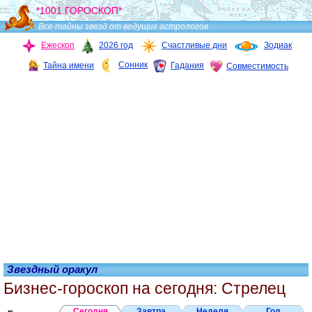
*1001 ГОРОСКОП*
Все тайны звезд от ведущих астрологов
Ежескоп
2026 год
Счастливые дни
Зодиак
Сонник
Тайна имени
Гадания
Совместимость
Звездный оракул
Бизнес-гороскоп на сегодня: Стрелец
Сегодня
Завтра
Неделя
Год