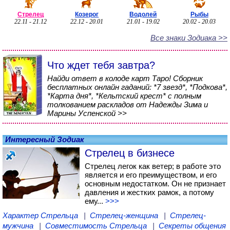
Стрелец
Козерог
Водолей
Рыбы
22.11 - 21.12
22.12 - 20.01
21.01 - 19.02
20.02 - 20.03
Все знаки Зодиака >>
Что ждет тебя завтра?
Найди ответ в колоде карт Таро! Сборник
бесплатных онлайн гаданий: *7 звезд*, *Подкова*,
*Карта дня*, *Кельтский крест* с полным
толкованием раскладов от Надежды Зима и
Марины Успенской >>
Интересный Зодиак
Стрелец в бизнесе
Стрелец легок как ветер; в работе это
является и его преимуществом, и его
основным недостатком. Он не признает
давления и жестких рамок, а потому
ему...
>>>
Характер Стрельца
|
Стрелец-женщина
|
Стрелец-
мужчина
|
Совместимость Стрельца
|
Секреты общения