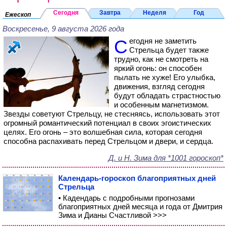
Сегодня
Завтра
Неделя
Год
Ежескоп
Воскресенье, 9 августа 2026 года
Сегодня не заметить
Стрельца будет также
трудно, как не смотреть на
яркий огонь: он способен
пылать не хуже! Его улыбка,
движения, взгляд сегодня
будут обладать страстностью
и особенным магнетизмом.
Звезды советуют Стрельцу, не стесняясь, использовать этот
огромный романтический потенциал в своих эгоистических
целях. Его огонь – это волшебная сила, которая сегодня
способна распахивать перед Стрельцом и двери, и сердца.
Д. и Н. Зима для *1001 гороскоп*
Календарь-гороскоп благоприятных дней
Стрельца
• Кадендарь с подробными прогнозами
благоприятных дней месяца и года от Дмитрия
Зима и Дианы Счастливой >>>