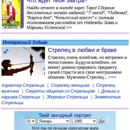
Что ждет тебя завтра?
Найди ответ в колоде карт Таро! Сборник
бесплатных онлайн гаданий: *7 звезд*, *Подкова*,
*Карта дня*, *Кельтский крест* с полным
толкованием раскладов от Надежды Зима и
Марины Успенской >>
Интересный Зодиак
Стрелец в любви и браке
Стрелец очень влюбчив, но ветренен и
непостоянен. Будучи влюблен, он
может демонстрировать предмету
своей страсти все свое неотразимое
обаяние. Мужчина-Стрелец...
>>>
Характер Стрельца
|
Стрелец-женщина
|
Стрелец-
мужчина
|
Секреты общения со Стрельцом
|
Деньги и
карьера Стрельца
|
Здоровье Стрельца
|
Знаменитые
Стрельцы
Твой звездный портрет
Кто ты по лучшим гороскопам мира