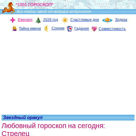
*1001 ГОРОСКОП*
Все тайны звезд от ведущих астрологов
Ежескоп
2026 год
Счастливые дни
Зодиак
Сонник
Тайна имени
Гадания
Совместимость
Звездный оракул
Любовный гороскоп на сегодня:
Стрелец