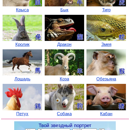
Крыса
Бык
Тигр
Кролик
Дракон
Змея
Лошадь
Коза
Обезьяна
Петух
Собака
Кабан
Твой звездный портрет