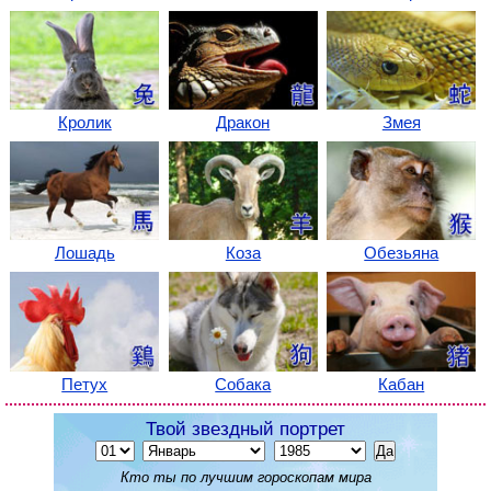
Кролик
Дракон
Змея
Лошадь
Коза
Обезьяна
Петух
Собака
Кабан
Твой звездный портрет
Кто ты по лучшим гороскопам мира