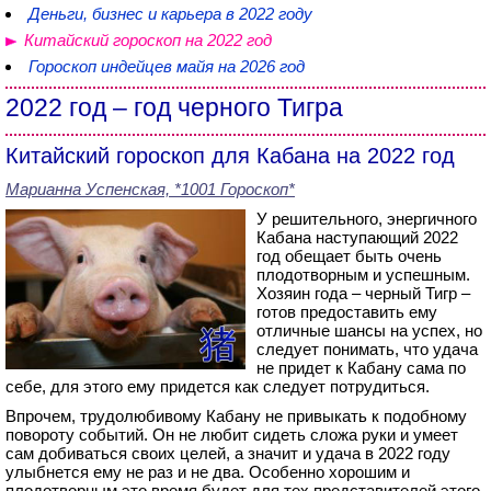
Деньги, бизнес и карьера в 2022 году
Китайский гороскоп на 2022 год
Гороскоп индейцев майя на 2026 год
2022 год – год черного Тигра
Китайский гороскоп для Кабана на 2022 год
Марианна Успенская, *1001 Гороскоп*
У решительного, энергичного
Кабана наступающий 2022
год обещает быть очень
плодотворным и успешным.
Хозяин года – черный Тигр –
готов предоставить ему
отличные шансы на успех, но
следует понимать, что удача
не придет к Кабану сама по
себе, для этого ему придется как следует потрудиться.
Впрочем, трудолюбивому Кабану не привыкать к подобному
повороту событий. Он не любит сидеть сложа руки и умеет
сам добиваться своих целей, а значит и удача в 2022 году
улыбнется ему не раз и не два. Особенно хорошим и
плодотворным это время будет для тех представителей этого