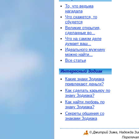
То, что ведьма
нагадала
Что скажется, то
сбудется
Великие открытия,
сделанные во...
Что на самом деле
думает ваш...
Идеального мужчину
можно найти...
Все статьи
Интересный Зодиак
Какие знаки Зодиака
привлекают деньги?
Как сделать карьеру по
знаку Зодиака?
Как найти любовь по
знаку Зодиака?
Секреты общения со
знаками Зодиака
© Дмитрий Зима, Надежда Зима
Перепечат