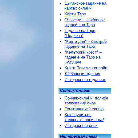
Цыганское гадание на
картах онлайн
Карты Таро
*7 звезд* – любовное
гадание на Таро
Гадание на Таро
*Подкова*
*Карта дня* – быстрое
гадание на Таро
*Кельтский крест* –
гадание на Таро на
будущее
Книга Перемен онлайн
Любовные гадания
Интересно о гаданиях
Сонник-онлайн
Сонник-онлайн: полное
толкование снов
Тематический сонник
Как научиться
толковать свои сны?
Интересно о снах
Интересная тема