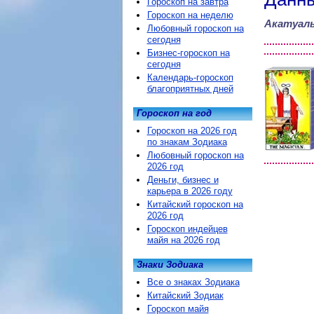
Гороскоп на завтра
Гороскоп на неделю
Акатуаль
Любовный гороскоп на
сегодня
Бизнес-гороскоп на
сегодня
Календарь-гороскоп
благоприятных дней
Гороскоп на год
Гороскоп на 2026 год
по знакам Зодиака
Любовный гороскоп на
2026 год
Деньги, бизнес и
карьера в 2026 году
Китайский гороскоп на
2026 год
Гороскоп индейцев
майя на 2026 год
Знаки Зодиака
Все о знаках Зодиака
Китайский Зодиак
Гороскоп майя