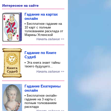
Интересное на сайте
Гадание на картах
онлайн
• Бесплатное гадание на
10 карт с полным
толкованием расклада от
Марины Успенской
Начать гадание >>
Гадание по Книге
Судеб
• Эта книга знает тайны
твоего будущего...
Начать гадание >>
Гадание Екатерины
онлайн
• Бесплатное онлайн-
гадание на 3 карты с
полным толкованием
расклада