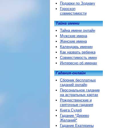
Подарки по Зодиаку
Гороскоп
совместимости
Тайна имени
Тайна имени онлайн
Мужские имена
Женские имена
Календарь именин
Как назвать ребенка
Совместимость имен
Интересно об именах
Гадания-онлайн
Сборник бесплатных
гаданий онлайн
Персональное гадание
на астральных картах
Рождественские и
святочные гадания
Книга Судеб
Гадание *Дерево
Желаний*
Гадание Екатерины