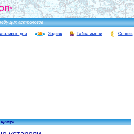
ОП*
ведущих астрологов
астливые дни
Зодиак
Тайна имени
Сонник
 оракул
е устарели