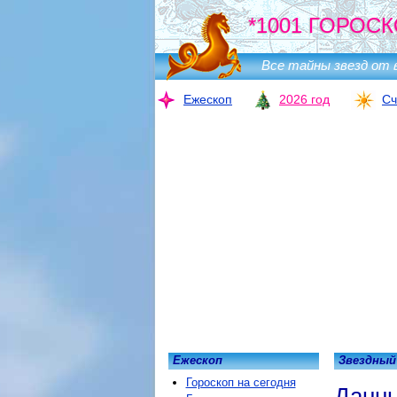
*1001 ГОРОСК
Все тайны звезд от 
Ежескоп
2026 год
Сч
Ежескоп
Звездный
Гороскоп на сегодня
Данны