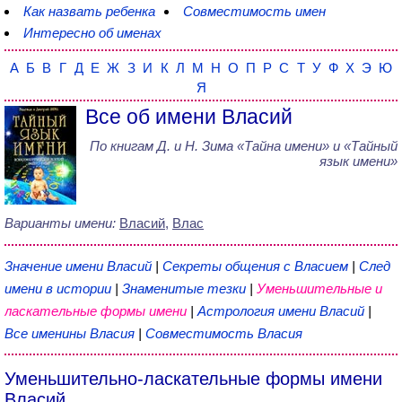
Как назвать ребенка
Совместимость имен
Интересно об именах
А
Б
В
Г
Д
Е
Ж
З
И
К
Л
М
Н
О
П
Р
С
Т
У
Ф
Х
Э
Ю
Я
Все об имени Власий
По книгам
Д. и Н. Зима
«
Тайна имени
» и «Тайный
язык имени»
Варианты имени:
Власий
,
Влас
Значение имени Власий
|
Секреты общения с Власием
|
След
имени в истории
|
Знаменитые тезки
|
Уменьшительные и
ласкательные формы имени
|
Астрология имени Власий
|
Все именины Власия
|
Совместимость Власия
Уменьшительно-ласкательные формы имени
Власий