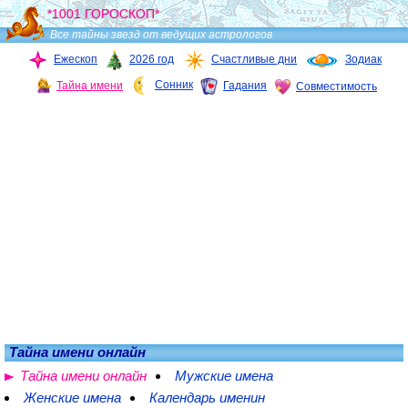
*1001 ГОРОСКОП*
Все тайны звезд от ведущих астрологов
Ежескоп
2026 год
Счастливые дни
Зодиак
Сонник
Тайна имени
Гадания
Совместимость
Тайна имени онлайн
Тайна имени онлайн
Мужские имена
Женские имена
Календарь именин