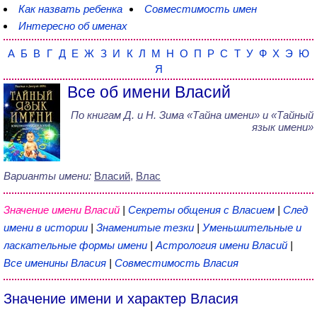
Как назвать ребенка
Совместимость имен
Интересно об именах
А
Б
В
Г
Д
Е
Ж
З
И
К
Л
М
Н
О
П
Р
С
Т
У
Ф
Х
Э
Ю
Я
Все об имени Власий
По книгам
Д. и Н. Зима
«
Тайна имени
» и «Тайный
язык имени»
Варианты имени:
Власий
,
Влас
Значение имени Власий
|
Секреты общения с Власием
|
След
имени в истории
|
Знаменитые тезки
|
Уменьшительные и
ласкательные формы имени
|
Астрология имени Власий
|
Все именины Власия
|
Совместимость Власия
Значение имени и характер Власия