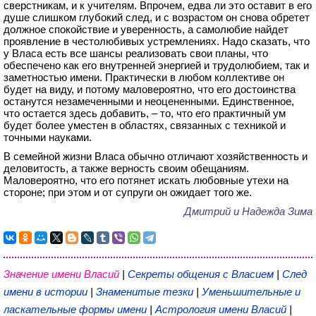
сверстникам, и к учителям. Впрочем, едва ли это оставит в его
душе слишком глубокий след, и с возрастом он снова обретет
должное спокойствие и уверенность, а самолюбие найдет
проявление в честолюбивых устремлениях. Надо сказать, что
у Власа есть все шансы реализовать свои планы, что
обеспечено как его внутренней энергией и трудолюбием, так и
заметностью имени. Практически в любом коллективе он
будет на виду, и потому маловероятно, что его достоинства
останутся незамеченными и неоцененными. Единственное,
что остается здесь добавить, – то, что его практичный ум
будет более уместен в областях, связанных с техникой и
точными науками.
В семейной жизни Власа обычно отличают хозяйственность и
деловитость, а также верность своим обещаниям.
Маловероятно, что его потянет искать любовные утехи на
стороне; при этом и от супруги он ожидает того же.
Дмитрий и Надежда Зима
Значение имени Власий
|
Секреты общения с Власием
|
След
имени в истории
|
Знаменитые тезки
|
Уменьшительные и
ласкательные формы имени
|
Астрология имени Власий
|