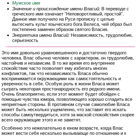
Мужское имя
Значение и происхождение имени Власий:
В переводе с
греческого имя означает "Неповоротливый, простой".
Данное имя получило на Руси прописку с целью
вытеснить культ языческого бога Велеса, чей образ был
постепенно заменен образом святого Власия.
Энергетика имени Власий:
Независимость, трудолюбие,
серьезность
Это имя довольно уравновешенного и достаточно твердого
человека. Влас обычно человек с характером, он трудолюбив,
настойчив и независим. В то же время его внутреннее
спокойствие часто позволяет ему избегать многих
конфликтов, так что независимость Власа обычно
воспринимается окружающими как самостоятельность и
уверенность в себе. Особую роль в жизни Власа может
сыграть некоторая простонародность его редкого имени.
Очень благоприятно, если этот момент будет обойден с
помощью чувства юмора, позволяющего хорошо сгладить все
неприятные стороны. В противном случае самолюбие Власа
может быть несколько ущемленно, что заставит его искать
способы самоутвердиться, хотя за маской спокойствия скорее
всего окружающие этого и не заметят.
Особенно это нежелательно в юном возрасте, когда Влас
может вести себя несколько вызывающе по отношению и к