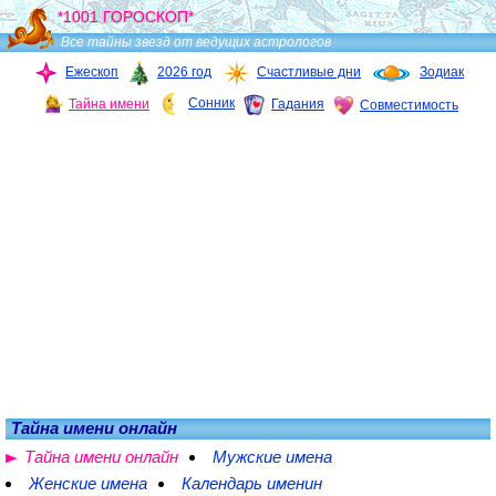
*1001 ГОРОСКОП*
Все тайны звезд от ведущих астрологов
Ежескоп
2026 год
Счастливые дни
Зодиак
Сонник
Тайна имени
Гадания
Совместимость
Тайна имени онлайн
Тайна имени онлайн
Мужские имена
Женские имена
Календарь именин