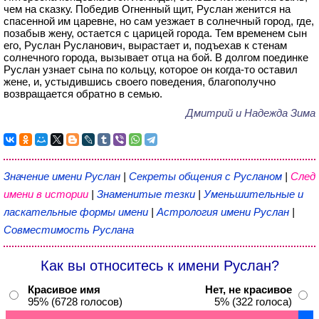
чем на сказку. Победив Огненный щит, Руслан женится на
спасенной им царевне, но сам уезжает в солнечный город, где,
позабыв жену, остается с царицей города. Тем временем сын
его, Руслан Русланович, вырастает и, подъехав к стенам
солнечного города, вызывает отца на бой. В долгом поединке
Руслан узнает сына по кольцу, которое он когда-то оставил
жене, и, устыдившись своего поведения, благополучно
возвращается обратно в семью.
Дмитрий и Надежда Зима
Значение имени Руслан
|
Секреты общения с Русланом
|
След
имени в истории
|
Знаменитые тезки
|
Уменьшительные и
ласкательные формы имени
|
Астрология имени Руслан
|
Совместимость Руслана
Как вы относитесь к имени Руслан?
Красивое имя
Нет, не красивое
95% (6728 голосов)
5% (322 голоса)