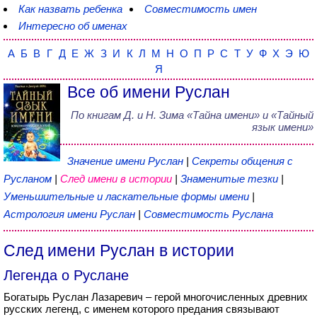
Как назвать ребенка
Совместимость имен
Интересно об именах
А
Б
В
Г
Д
Е
Ж
З
И
К
Л
М
Н
О
П
Р
С
Т
У
Ф
Х
Э
Ю
Я
Все об имени Руслан
По книгам
Д. и Н. Зима
«
Тайна имени
» и «Тайный
язык имени»
Значение имени Руслан
|
Секреты общения с
Русланом
|
След имени в истории
|
Знаменитые тезки
|
Уменьшительные и ласкательные формы имени
|
Астрология имени Руслан
|
Совместимость Руслана
След имени Руслан в истории
Легенда о Руслане
Богатырь Руслан Лазаревич – герой многочисленных древних
русских легенд, с именем которого предания связывают