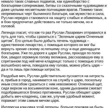
немало таких славных подвигов, как единоборство с
богатырями-соперниками, битвы со сказочными чудовищами и
даже целыми несметными полчищами врагов. Помимо таких
непременных черт былинного богатыря, как мужество и сила,
Руслан нередко становился на защиту слабых и обиженных, а
в бою предпочитал действовать не только мечом, но и
головой.
Легенда гласит, что как-то раз Руслан Лазаревич отправился в
путь для того, чтобы сразиться с "Зеленым царем Огненным
щитом". Его целью было добыть печень чудовища –
единственное лекарство, с помощью которого он мог бы
вернуть зрение своему ослепшему отцу и еще двенадцати
богатырям. Уже по дороге к царю Руслан, проходя по полю
боя, увидел огромную голову великана, рассказавшую ему о
спрятанном под ней мече-кладенце: только с помощью этого
волшебного меча, поведала ему голова, можно убить царя –
да и то лишь при помощи хитрости.
Раздобыв меч, Руслан действительно пускается на хитрость
и, прибыв в город, нанимается на службу к царю, поскольку
иным способом сразиться с ним невозможно: Огненный щит,
сидя верхом на восьминогом коне, одним дыханием сжигает
подобравшегося близко противника. Руслан обещает царю
добыть меч-кладенец, сам же, улучив удобный момент,
поражает этим самым мечом царя.
Интересна концовка этой легенды, больше похожая на быль,