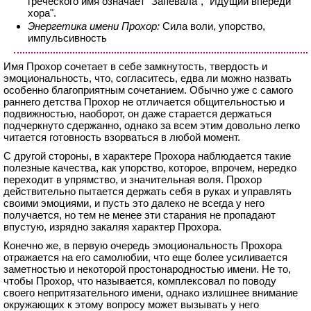
греческого имя означает "Запевала", "Идущий впереди
хора".
Энергетика имени Прохор:
Сила воли, упорство,
импульсивность
Имя Прохор сочетает в себе замкнутость, твердость и
эмоциональность, что, согласитесь, едва ли можно назвать
особенно благоприятным сочетанием. Обычно уже с самого
раннего детства Прохор не отличается общительностью и
подвижностью, наоборот, он даже старается держаться
подчеркнуто сдержанно, однако за всем этим довольно легко
читается готовность взорваться в любой момент.
С другой стороны, в характере Прохора наблюдается такие
полезные качества, как упорство, которое, впрочем, нередко
переходит в упрямство, и значительная воля. Прохор
действительно пытается держать себя в руках и управлять
своими эмоциями, и пусть это далеко не всегда у него
получается, но тем не менее эти старания не пропадают
впустую, изрядно закаляя характер Прохора.
Конечно же, в первую очередь эмоциональность Прохора
отражается на его самолюбии, что еще более усиливается
заметностью и некоторой простонародностью имени. Не то,
чтобы Прохор, что называется, комплексовал по поводу
своего непритязательного имени, однако излишнее внимание
окружающих к этому вопросу может вызывать у него