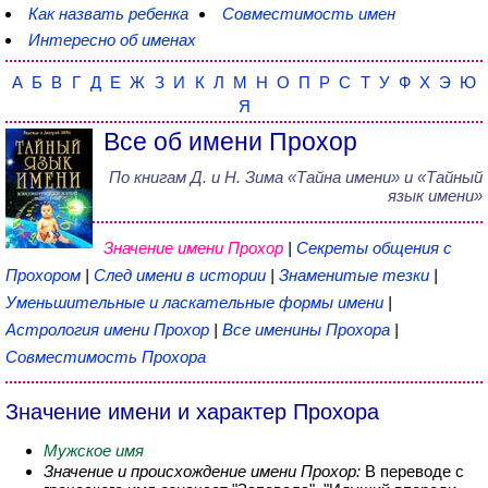
Как назвать ребенка
Совместимость имен
Интересно об именах
А
Б
В
Г
Д
Е
Ж
З
И
К
Л
М
Н
О
П
Р
С
Т
У
Ф
Х
Э
Ю
Я
Все об имени Прохор
По книгам
Д. и Н. Зима
«
Тайна имени
» и «Тайный
язык имени»
Значение имени Прохор
|
Секреты общения с
Прохором
|
След имени в истории
|
Знаменитые тезки
|
Уменьшительные и ласкательные формы имени
|
Астрология имени Прохор
|
Все именины Прохора
|
Совместимость Прохора
Значение имени и характер Прохора
Мужское имя
Значение и происхождение имени Прохор:
В переводе с