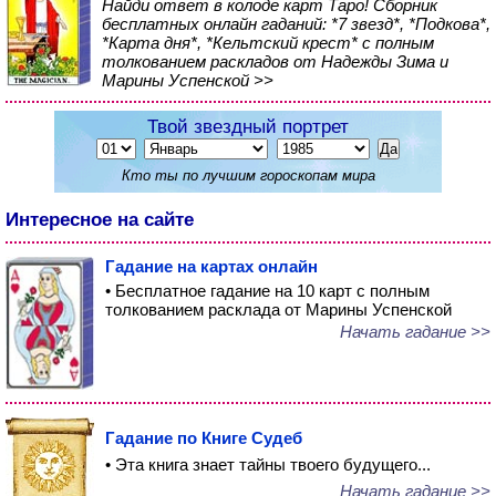
Найди ответ в колоде карт Таро! Сборник
бесплатных онлайн гаданий: *7 звезд*, *Подкова*,
*Карта дня*, *Кельтский крест* с полным
толкованием раскладов от Надежды Зима и
Марины Успенской >>
Твой звездный портрет
Кто ты по лучшим гороскопам мира
Интересное на сайте
Гадание на картах онлайн
• Бесплатное гадание на 10 карт с полным
толкованием расклада от Марины Успенской
Начать гадание >>
Гадание по Книге Судеб
• Эта книга знает тайны твоего будущего...
Начать гадание >>