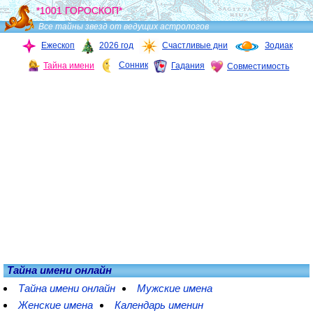
*1001 ГОРОСКОП*
Все тайны звезд от ведущих астрологов
Ежескоп
2026 год
Счастливые дни
Зодиак
Сонник
Тайна имени
Гадания
Совместимость
Тайна имени онлайн
Тайна имени онлайн
Мужские имена
Женские имена
Календарь именин