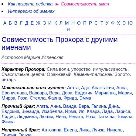
Как назвать ребенка
Совместимость имен
Интересно об именах
А
Б
В
Г
Д
Е
Ж
З
И
К
Л
М
Н
О
П
Р
С
Т
У
Ф
Х
Э
Ю
Я
Совместимость Прохора с другими
именами
Астролог Марина Успенская
Характер Прохора:
Сила воли, упорство, импульсивность.
Счастливые цвета:
Оранжевый.
Камень-талисман:
Золото,
янтарь
Максимальная сила чувств:
Агата
,
Ада
,
Анастасия
,
Анна
,
Бронислава
,
Варвара
,
Вера
,
Дора
,
Евдокия
,
Марианна
,
Мария
,
Мирра
,
Роза
,
Стелла
,
Фаина
,
Фрида
,
Эмма
Прочный брак:
Агата
,
Анна
,
Ванда
,
Вера
,
Галина
,
Дина
,
Евдокия
,
Зинаида
,
Изабелла
,
Ирма
,
Ия
,
Клара
,
Лада
,
Лариса
,
Лидия
,
Людмила
,
Люция
,
Нина
,
Рената
,
Роза
,
Татьяна
,
Томила
,
Фаина
Непрочный брак:
Антонина
,
Елена
,
Лина
,
Луиза
,
Нинель
,
Таисия
,
Эльза