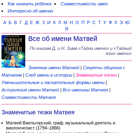
Как назвать ребенка
Совместимость имен
Интересно об именах
А
Б
В
Г
Д
Е
Ж
З
И
К
Л
М
Н
О
П
Р
С
Т
У
Ф
Х
Э
Ю
Я
Все об имени Матвей
По книгам
Д. и Н. Зима
«
Тайна имени
» и «Тайный
язык имени»
Значение имени Матвей
|
Секреты общения с
Матвеем
|
След имени в истории
|
Знаменитые тезки
|
Уменьшительные и ласкательные формы имени
|
Астрология имени Матвей
|
Все именины Матвея
|
Совместимость Матвея
Знаменитые тезки Матвея
Матвей Виельгорский, граф, музыкальный деятель и
виолончелист (1794–1866)