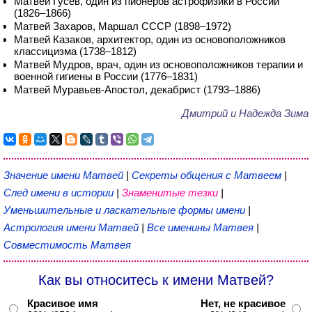
Матвей Гусев, один из пионеров астрофизики в России
(1826–1866)
Матвей Захаров, Маршал СССР (1898–1972)
Матвей Казаков, архитектор, один из основоположников
классицизма (1738–1812)
Матвей Мудров, врач, один из основоположников терапии и
военной гигиены в России (1776–1831)
Матвей Муравьев-Апостол, декабрист (1793–1886)
Дмитрий и Надежда Зима
Значение имени Матвей
|
Секреты общения с Матвеем
|
След имени в истории
|
Знаменитые тезки
|
Уменьшительные и ласкательные формы имени
|
Астрология имени Матвей
|
Все именины Матвея
|
Совместимость Матвея
Как вы относитесь к имени Матвей?
Красивое имя
Нет, не красивое