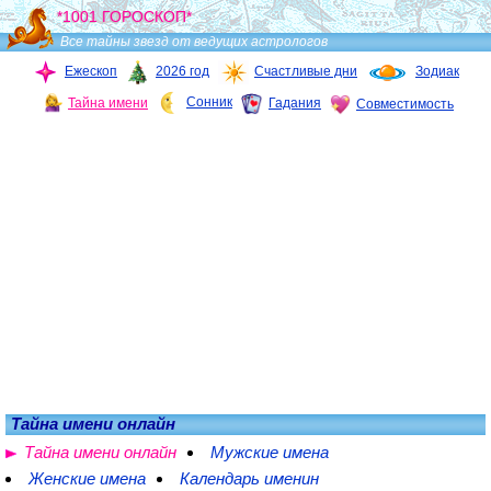
*1001 ГОРОСКОП*
Все тайны звезд от ведущих астрологов
Ежескоп
2026 год
Счастливые дни
Зодиак
Сонник
Тайна имени
Гадания
Совместимость
Тайна имени онлайн
Тайна имени онлайн
Мужские имена
Женские имена
Календарь именин