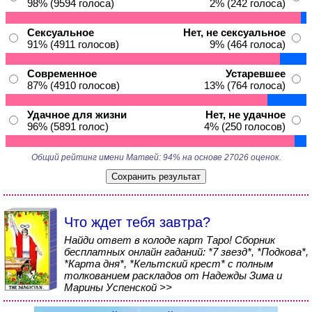
98% (9594 голоса)
2% (242 голоса)
Сексуальное
Нет, не сексуальное
91% (4911 голосов)
9% (464 голоса)
Современное
Устаревшее
87% (4910 голосов)
13% (764 голоса)
Удачное для жизни
Нет, не удачное
96% (5891 голос)
4% (250 голосов)
Общий рейтинг имени Матвей: 94% на основе 27026 оценок.
Что ждет тебя завтра?
Найди ответ в колоде карт Таро! Сборник
бесплатных онлайн гаданий: *7 звезд*, *Подкова*,
*Карта дня*, *Кельтский крест* с полным
толкованием раскладов от Надежды Зима и
Марины Успенской >>