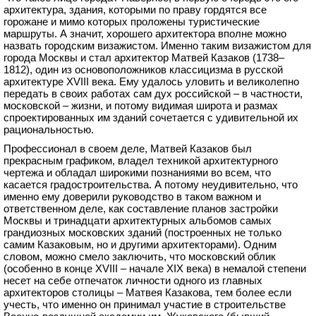
архитектура, здания, которыми по праву гордятся все
горожане и мимо которых проложены туристические
маршруты. А значит, хорошего архитектора вполне можно
назвать городским визажистом. Именно таким визажистом для
города Москвы и стал архитектор Матвей Казаков (1738–
1812), один из основоположников классицизма в русской
архитектуре ХVIII века. Ему удалось уловить и великолепно
передать в своих работах сам дух российской – в частности,
московской – жизни, и потому видимая широта и размах
спроектированных им зданий сочетается с удивительной их
рациональностью.
Профессионал в своем деле, Матвей Казаков был
прекрасным графиком, владел техникой архитектурного
чертежа и обладал широкими познаниями во всем, что
касается градостроительства. А потому неудивительно, что
именно ему доверили руководство в таком важном и
ответственном деле, как составление планов застройки
Москвы и тринадцати архитектурных альбомов самых
грандиозных московских зданий (построенных не только
самим Казаковым, но и другими архитекторами). Одним
словом, можно смело заключить, что московский облик
(особенно в конце XVIII – начале XIX века) в немалой степени
несет на себе отпечаток личности одного из главных
архитекторов столицы – Матвея Казакова, тем более если
учесть, что именно он принимал участие в строительстве