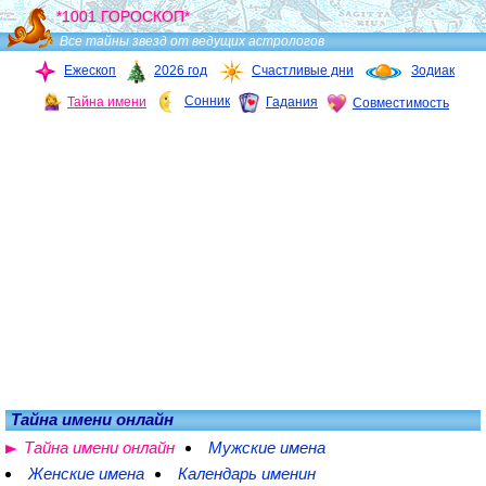
*1001 ГОРОСКОП*
Все тайны звезд от ведущих астрологов
Ежескоп
2026 год
Счастливые дни
Зодиак
Сонник
Тайна имени
Гадания
Совместимость
Тайна имени онлайн
Тайна имени онлайн
Мужские имена
Женские имена
Календарь именин