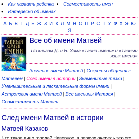
Как назвать ребенка
Совместимость имен
Интересно об именах
А
Б
В
Г
Д
Е
Ж
З
И
К
Л
М
Н
О
П
Р
С
Т
У
Ф
Х
Э
Ю
Я
Все об имени Матвей
По книгам
Д. и Н. Зима
«
Тайна имени
» и «Тайный
язык имени»
Значение имени Матвей
|
Секреты общения с
Матвеем
|
След имени в истории
|
Знаменитые тезки
|
Уменьшительные и ласкательные формы имени
|
Астрология имени Матвей
|
Все именины Матвея
|
Совместимость Матвея
След имени Матвей в истории
Матвей Казаков
Что такое лицо города? Наверное, в первую очередь это его