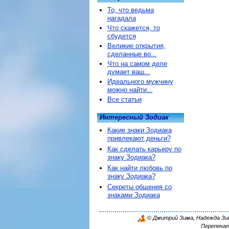
То, что ведьма
нагадала
Что скажется, то
сбудется
Великие открытия,
сделанные во...
Что на самом деле
думает ваш...
Идеального мужчину
можно найти...
Все статьи
Интересный Зодиак
Какие знаки Зодиака
привлекают деньги?
Как сделать карьеру по
знаку Зодиака?
Как найти любовь по
знаку Зодиака?
Секреты общения со
знаками Зодиака
© Дмитрий Зима, Надежда Зима
Перепечат