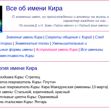
Все об имени Кира
О значении имен, их происхождении и влиянии на жизнь и
характер каждого из нас...
По книгам
Д. и Н. Зима
«
Тайна имени
» и «Тайный язык имени»
Значение имени Кира
|
Секреты общения с Кирой
|
След
стории
|
Знаменитые тезки
|
Уменьшительные и
ьные формы имени
|
Астрология имени Кира
|
Все именины
вместимость Киры
огия имени Кира
 зодиака Киры:
Стрелец
ета-покровитель Киры:
Плутон
ые покровители Киры:
Кира Македонская (именины 13 марта)
 имени:
Стальной, коричневый, красный
тливые цвета Киры:
Оранжевый
нь-талисман Киры:
Янтарь