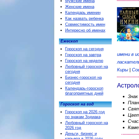
Мужские имена
Женские имена
Календарь именин
Как назвать ребенка
Совместимость имен
Интересно об именах
Ежескоп
Гороскоп на сегодня
имени в и
Гороскоп на завтра
Гороскоп на неделю
ласкател
Любовный гороскоп на
Киры
|
Со
сегодня
Бизнес-гороскоп на
сегодня
Астрол
Календарь-гороскоп
благоприятных дней
Знак
План
Гороскоп на год
Свят
Гороскоп на 2026 год
Цвет
по знакам Зодиака
Счас
Любовный гороскоп на
Каме
2026 год
Деньги, бизнес и
карьера в 2026 году