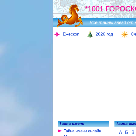
*1001 ГОРОСК
Все тайны звезд от 
Ежескоп
2026 год
Сч
Тайна имени
Тайна им
Тайна имени онлайн
А
Б
В