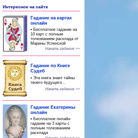
Интересное на сайте
Гадание на картах
онлайн
• Бесплатное гадание на
10 карт с полным
толкованием расклада от
Марины Успенской
Начать гадание >>
Гадание по Книге
Судеб
• Эта книга знает тайны
твоего будущего...
Начать гадание >>
Гадание Екатерины
онлайн
• Бесплатное онлайн-
гадание на 3 карты с
полным толкованием
расклада