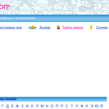
ОП*
ведущих астрологов
астливые дни
Зодиак
Тайна имени
Сонник
ени онлайн
Г
Д
Е
Ж
З
И
К
Л
М
Н
О
П
Р
С
Т
У
Ф
Х
Э
Ю
Я