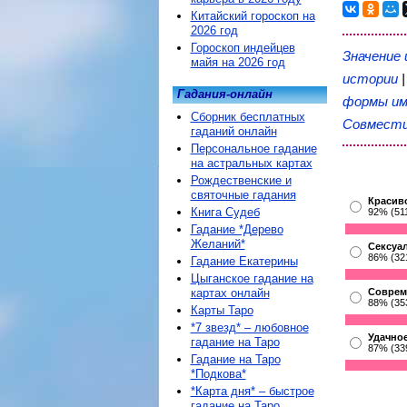
Китайский гороскоп на
2026 год
Гороскоп индейцев
Значение 
майя на 2026 год
истории
Гадания-онлайн
формы им
Сборник бесплатных
Совмест
гаданий онлайн
Персональное гадание
на астральных картах
Рождественские и
святочные гадания
Красив
Книга Судеб
92% (51
Гадание *Дерево
Желаний*
Сексуа
86% (32
Гадание Екатерины
Цыганское гадание на
картах онлайн
Соврем
88% (35
Карты Таро
*7 звезд* – любовное
Удачное
гадание на Таро
87% (33
Гадание на Таро
*Подкова*
*Карта дня* – быстрое
гадание на Таро