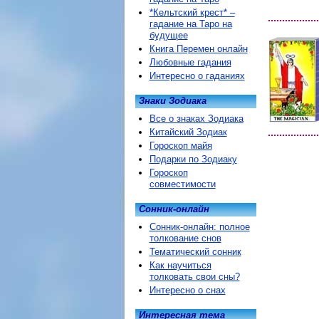
*Кельтский крест* –
гадание на Таро на
будущее
Книга Перемен онлайн
Любовные гадания
Интересно о гаданиях
Знаки Зодиака
Все о знаках Зодиака
Китайский Зодиак
Гороскоп майя
Подарки по Зодиаку
Гороскоп
совместимости
Сонник-онлайн
Сонник-онлайн: полное
толкование снов
Тематический сонник
Как научиться
толковать свои сны?
Интересно о снах
Интересная тема