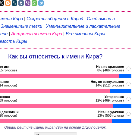
имени Кира
|
Секреты общения с Кирой
|
След имени в
|
Знаменитые тезки
|
Уменьшительные и ласкательные
ени
|
Астрология имени Кира
|
Все именины Киры
|
имость Киры
Как вы относитесь к имени Кира?
ое имя
Нет, не красивое
15 голосов)
8% (466 голосов)
льное
Нет, не сексуальное
14 голосов)
14% (512 голосов)
енное
Устаревшее
39 голосов)
12% (469 голосов)
 для жизни
Нет, не удачное
90 голосов)
13% (503 голоса)
Общий рейтинг имени Кира: 89% на основе 17208 оценок.