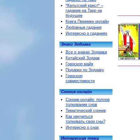
*Кельтский крест* –
гадание на Таро на
будущее
Книга Перемен онлайн
Любовные гадания
Интересно о гаданиях
Знаки Зодиака
Все о знаках Зодиака
Китайский Зодиак
Гороскоп майя
Подарки по Зодиаку
Гороскоп
совместимости
Сонник-онлайн
Сонник-онлайн: полное
толкование снов
Тематический сонник
Как научиться
толковать свои сны?
Интересно о снах
Интересная тема