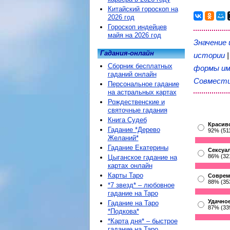
Китайский гороскоп на
2026 год
Гороскоп индейцев
майя на 2026 год
Значение 
Гадания-онлайн
истории
Сборник бесплатных
формы им
гаданий онлайн
Совмест
Персональное гадание
на астральных картах
Рождественские и
святочные гадания
Книга Судеб
Красив
Гадание *Дерево
92% (51
Желаний*
Гадание Екатерины
Сексуа
86% (32
Цыганское гадание на
картах онлайн
Карты Таро
Соврем
88% (35
*7 звезд* – любовное
гадание на Таро
Удачное
Гадание на Таро
87% (33
*Подкова*
*Карта дня* – быстрое
гадание на Таро