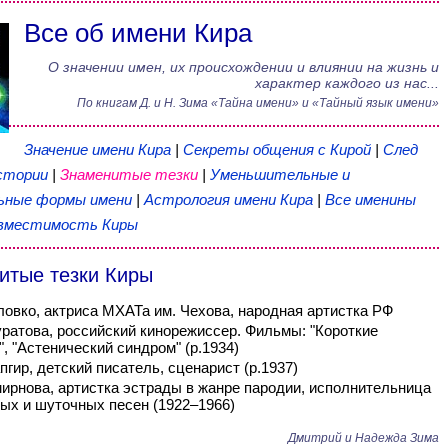
Все об имени Кира
О значении имен, их происхождении и влиянии на жизнь и
характер каждого из нас...
По книгам
Д. и Н. Зима
«
Тайна имени
» и «Тайный язык имени»
Значение имени Кира
|
Секреты общения с Кирой
|
След
стории
|
Знаменитые тезки
|
Уменьшительные и
ьные формы имени
|
Астрология имени Кира
|
Все именины
вместимость Киры
итые тезки Киры
ловко, актриса МХАТа им. Чехова, народная артистка РФ
ратова, российский кинорежиссер. Фильмы: "Короткие
", "Астенический синдром" (р.1934)
пгир, детский писатель, сценарист (р.1937)
ирнова, артистка эстрады в жанре пародии, исполнительница
ых и шуточных песен (1922–1966)
Дмитрий и Надежда Зима