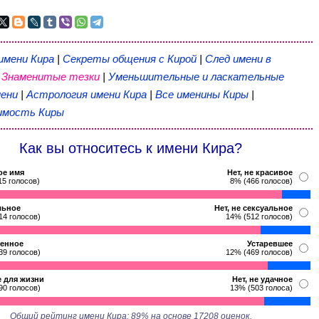
имени Кира
|
Секреты общения с Кирой
|
След имени в
|
Знаменитые тезки
|
Уменьшительные и ласкательные
ени
|
Астрология имени Кира
|
Все именины Киры
|
имость Киры
Как вы относитесь к имени Кира?
ое имя
Нет, не красивое
15 голосов)
8% (466 голосов)
льное
Нет, не сексуальное
14 голосов)
14% (512 голосов)
енное
Устаревшее
39 голосов)
12% (469 голосов)
 для жизни
Нет, не удачное
90 голосов)
13% (503 голоса)
Общий рейтинг имени Кира: 89% на основе 17208 оценок.