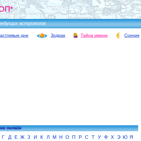
ОП*
ведущих астрологов
астливые дни
Зодиак
Тайна имени
Сонник
ени онлайн
Г
Д
Е
Ж
З
И
К
Л
М
Н
О
П
Р
С
Т
У
Ф
Х
Э
Ю
Я