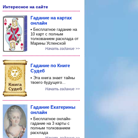
Интересное на сайте
Гадание на картах
онлайн
• Бесплатное гадание на
10 карт с полным
толкованием расклада от
Марины Успенской
Начать гадание >>
Гадание по Книге
Судеб
• Эта книга знает тайны
твоего будущего...
Начать гадание >>
Гадание Екатерины
онлайн
• Бесплатное онлайн-
гадание на 3 карты с
полным толкованием
расклада