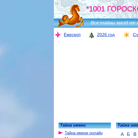
*1001 ГОРОСК
Все тайны звезд от 
Ежескоп
2026 год
Сч
Тайна имени
Тайна им
Тайна имени онлайн
А
Б
В