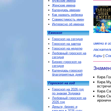
Мужские имена
Женские имена
Календарь именин
Как назвать ребенка
Совместимость имен
Интересно об именах
Ежескоп
Гороскоп на сегодня
имени в и
Гороскоп на завтра
Гороскоп на неделю
ласкател
Любовный гороскоп на
Киры
|
Со
сегодня
Бизнес-гороскоп на
сегодня
Знамен
Календарь-гороскоп
благоприятных дней
Кира Го
Кира Му
Гороскоп на год
встречи
Гороскоп на 2026 год
Кира Са
по знакам Зодиака
Кира См
Любовный гороскоп на
ироничн
2026 год
Деньги, бизнес и
карьера в 2026 году