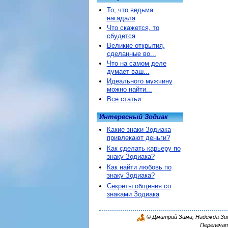
То, что ведьма
нагадала
Что скажется, то
сбудется
Великие открытия,
сделанные во...
Что на самом деле
думает ваш...
Идеального мужчину
можно найти...
Все статьи
Интересный Зодиак
Какие знаки Зодиака
привлекают деньги?
Как сделать карьеру по
знаку Зодиака?
Как найти любовь по
знаку Зодиака?
Секреты общения со
знаками Зодиака
© Дмитрий Зима, Надежда Зима
Перепечат