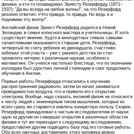
физики, и кто-то позавидовал Эрнесту Резерфорду (1871–
1937): "Да вы всегда на гребне волны!", на что Резерфорд
резонно ответил: «Что правда, то правда. Но ведь я и
поднимаю эту волну!".
Английский физик Эрнест Резерфорд родился в Новой
Зеландии, в семье колесного мастера и учительницы. И хотя
существует мнение, будто в многодетных семьях самыми
талантливыми оказываются старшие дети, Резерфорд,
четвертый по счету ребенок из двенадцати, счастливо
избежал этой участи – уже с раннего детства он стал
проявлять интерес к различным наукам, особенно к
математике. Он учился настолько блестяще, что по окончании
колледжа был удостоен личной стипендии и смог продолжить
обучение в Англии.
Первые работы Резерфорда относились к изучению
распространения радиоволн, затем он начал заниматься
проводимостью воздуха, что и привело его к открытию
электрона. Вообще, надо сказать, великий физик не относился
к числу людей с инженерным типом мышления, которые из
всего сразу же стараются извлечь конкретную пользу. Скорее,
Резерфорд принадлежал к чистым исследователям от науки:
одно за другим он совершал открытия в различных областях
физики и тут же переходил к следующему исследованию,
предоставляя другим подводить базу под его готовые работы.
Обо всех научных достижениях этого человека можно