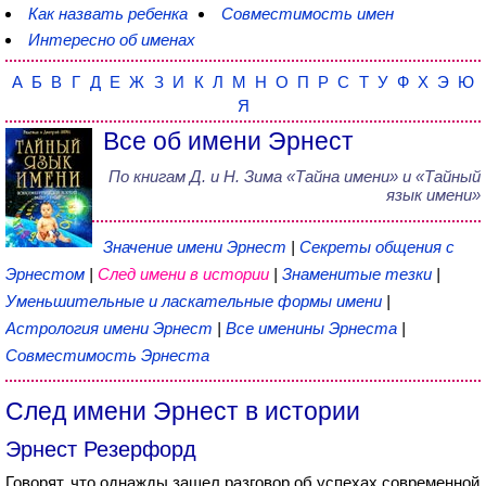
Как назвать ребенка
Совместимость имен
Интересно об именах
А
Б
В
Г
Д
Е
Ж
З
И
К
Л
М
Н
О
П
Р
С
Т
У
Ф
Х
Э
Ю
Я
Все об имени Эрнест
По книгам
Д. и Н. Зима
«
Тайна имени
» и «Тайный
язык имени»
Значение имени Эрнест
|
Секреты общения с
Эрнестом
|
След имени в истории
|
Знаменитые тезки
|
Уменьшительные и ласкательные формы имени
|
Астрология имени Эрнест
|
Все именины Эрнеста
|
Совместимость Эрнеста
След имени Эрнест в истории
Эрнест Резерфорд
Говорят, что однажды зашел разговор об успехах современной