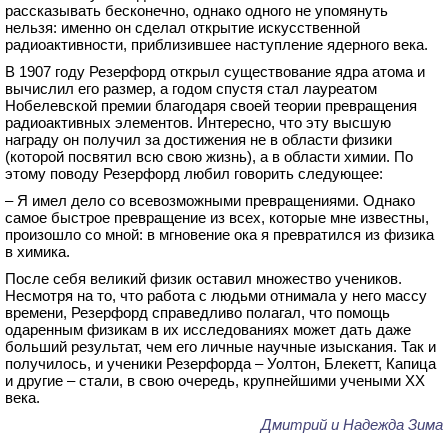
рассказывать бесконечно, однако одного не упомянуть
нельзя: именно он сделал открытие искусственной
радиоактивности, приблизившее наступление ядерного века.
В 1907 году Резерфорд открыл существование ядра атома и
вычислил его размер, а годом спустя стал лауреатом
Нобелевской премии благодаря своей теории превращения
радиоактивных элементов. Интересно, что эту высшую
награду он получил за достижения не в области физики
(которой посвятил всю свою жизнь), а в области химии. По
этому поводу Резерфорд любил говорить следующее:
– Я имел дело со всевозможными превращениями. Однако
самое быстрое превращение из всех, которые мне известны,
произошло со мной: в мгновение ока я превратился из физика
в химика.
После себя великий физик оставил множество учеников.
Несмотря на то, что работа с людьми отнимала у него массу
времени, Резерфорд справедливо полагал, что помощь
одаренным физикам в их исследованиях может дать даже
больший результат, чем его личные научные изыскания. Так и
получилось, и ученики Резерфорда – Уолтон, Блекетт, Капица
и другие – стали, в свою очередь, крупнейшими учеными ХХ
века.
Дмитрий и Надежда Зима