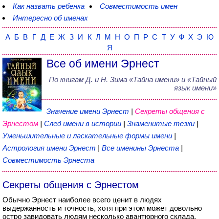
Как назвать ребенка
Совместимость имен
Интересно об именах
А
Б
В
Г
Д
Е
Ж
З
И
К
Л
М
Н
О
П
Р
С
Т
У
Ф
Х
Э
Ю
Я
Все об имени Эрнест
По книгам
Д. и Н. Зима
«
Тайна имени
» и «Тайный
язык имени»
Значение имени Эрнест
|
Секреты общения с
Эрнестом
|
След имени в истории
|
Знаменитые тезки
|
Уменьшительные и ласкательные формы имени
|
Астрология имени Эрнест
|
Все именины Эрнеста
|
Совместимость Эрнеста
Секреты общения с Эрнестом
Обычно Эрнест наиболее всего ценит в людях
выдержанность и точность, хотя при этом может довольно
остро завидовать людям несколько авантюрного склада.