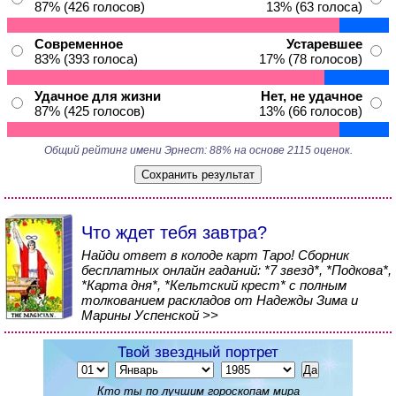
87% (426 голосов)
13% (63 голоса)
Современное
Устаревшее
83% (393 голоса)
17% (78 голосов)
Удачное для жизни
Нет, не удачное
87% (425 голосов)
13% (66 голосов)
Общий рейтинг имени Эрнест: 88% на основе 2115 оценок.
Что ждет тебя завтра?
Найди ответ в колоде карт Таро! Сборник
бесплатных онлайн гаданий: *7 звезд*, *Подкова*,
*Карта дня*, *Кельтский крест* с полным
толкованием раскладов от Надежды Зима и
Марины Успенской >>
Твой звездный портрет
Кто ты по лучшим гороскопам мира