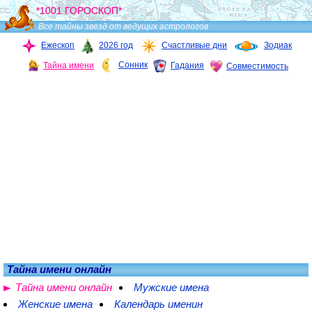
*1001 ГОРОСКОП*
Все тайны звезд от ведущих астрологов
Ежескоп
2026 год
Счастливые дни
Зодиак
Сонник
Тайна имени
Гадания
Совместимость
Тайна имени онлайн
Тайна имени онлайн
Мужские имена
Женские имена
Календарь именин