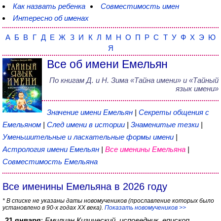
Как назвать ребенка
Совместимость имен
Интересно об именах
А
Б
В
Г
Д
Е
Ж
З
И
К
Л
М
Н
О
П
Р
С
Т
У
Ф
Х
Э
Ю
Я
Все об имени Емельян
По книгам
Д. и Н. Зима
«
Тайна имени
» и «Тайный
язык имени»
Значение имени Емельян
|
Секреты общения с
Емельяном
|
След имени в истории
|
Знаменитые тезки
|
Уменьшительные и ласкательные формы имени
|
Астрология имени Емельян
|
Все именины Емельяна
|
Совместимость Емельяна
Все именины Емельяна в 2026 году
* В списке не указаны даты новомучеников (прославление которых было
установлено в 90-х годах XX века).
Показать новомучеников >>
21 января
:
Емилиан Кизический, исповедник, епископ