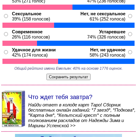
53% (271 голос)
47% (236 голосов)
Сексуальное
Нет, не сексуальное
39% (158 голосов)
61% (252 голоса)
Современное
Устаревшее
26% (116 голосов)
74% (326 голосов)
Удачное для жизни
Нет, не удачное
42% (174 голоса)
58% (243 голоса)
Общий рейтинг имени Емельян: 40% на основе 1776 оценок.
Что ждет тебя завтра?
Найди ответ в колоде карт Таро! Сборник
бесплатных онлайн гаданий: *7 звезд*, *Подкова*,
*Карта дня*, *Кельтский крест* с полным
толкованием раскладов от Надежды Зима и
Марины Успенской >>