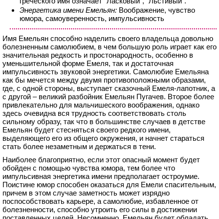
греческого имя означает "Ласковый", "Льстивый".
Энергетика имени Емельян:
Воображение, чувство
юмора, самоуверенность, импульсивность
Имя Емельян способно наделить своего владельца довольно
болезненным самолюбием, в чем большую роль играет как его
значительная редкость и простонародность, особенно в
уменьшительной форме Емеля, так и достаточная
импульсивность звуковой энергетики. Самолюбие Емельяна
как бы мечется между двумя противоположными образами,
где, с одной стороны, выступает сказочный Емеля-лапотник, а
с другой – великий разбойник Емельян Пугачев. Второе более
привлекательно для мальчишеского воображения, однако
здесь очевидна вся трудность соответствовать столь
сильному образу, так что в большинстве случаев в детстве
Емельян будет стесняться своего редкого имени,
выделяющего его из общего окружения, и начнет стараться
стать более незаметным и держаться в тени.
Наиболее благоприятно, если этот опасный момент будет
обойден с помощью чувства юмора, тем более что
импульсивная энергетика имени предполагает остроумие.
Поистине юмор способен оказаться для Емели спасительным,
причем в этом случае заметность может изрядно
поспособствовать карьере, а самолюбие, избавленное от
болезненности, способно утроить его силы в достижении
поставленных целей. Несомненно, Емельян будет обладать