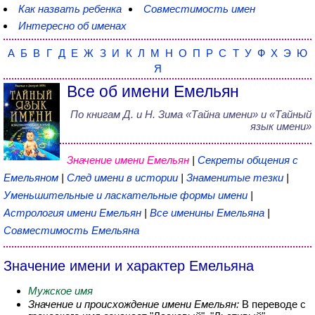
Как назвать ребенка
Совместимость имен
Интересно об именах
А
Б
В
Г
Д
Е
Ж
З
И
К
Л
М
Н
О
П
Р
С
Т
У
Ф
Х
Э
Ю
Я
Все об имени Емельян
По книгам
Д. и Н. Зима
«
Тайна имени
» и «Тайный
язык имени»
Значение имени Емельян
|
Секреты общения с
Емельяном
|
След имени в истории
|
Знаменитые тезки
|
Уменьшительные и ласкательные формы имени
|
Астрология имени Емельян
|
Все именины Емельяна
|
Совместимость Емельяна
Значение имени и характер Емельяна
Мужское имя
Значение и происхождение имени Емельян:
В переводе с