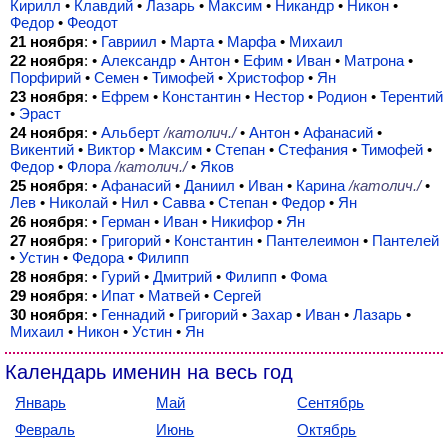
Кирилл
•
Клавдий
•
Лазарь
•
Максим
•
Никандр
•
Никон
•
Федор
•
Феодот
21 ноября
: •
Гавриил
•
Марта
•
Марфа
•
Михаил
22 ноября
: •
Александр
•
Антон
•
Ефим
•
Иван
•
Матрона
•
Порфирий
•
Семен
•
Тимофей
•
Христофор
•
Ян
23 ноября
: •
Ефрем
•
Константин
•
Нестор
•
Родион
•
Терентий
•
Эраст
24 ноября
: •
Альберт
/католич./
•
Антон
•
Афанасий
•
Викентий
•
Виктор
•
Максим
•
Степан
•
Стефания
•
Тимофей
•
Федор
•
Флора
/католич./
•
Яков
25 ноября
: •
Афанасий
•
Даниил
•
Иван
•
Карина
/католич./
•
Лев
•
Николай
•
Нил
•
Савва
•
Степан
•
Федор
•
Ян
26 ноября
: •
Герман
•
Иван
•
Никифор
•
Ян
27 ноября
: •
Григорий
•
Константин
•
Пантелеимон
•
Пантелей
•
Устин
•
Федора
•
Филипп
28 ноября
: •
Гурий
•
Дмитрий
•
Филипп
•
Фома
29 ноября
: •
Ипат
•
Матвей
•
Сергей
30 ноября
: •
Геннадий
•
Григорий
•
Захар
•
Иван
•
Лазарь
•
Михаил
•
Никон
•
Устин
•
Ян
Календарь именин на весь год
Январь
Май
Сентябрь
Февраль
Июнь
Октябрь