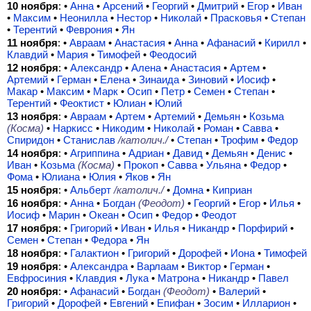
10 ноября
: •
Анна
•
Арсений
•
Георгий
•
Дмитрий
•
Егор
•
Иван
•
Максим
•
Неонилла
•
Нестор
•
Николай
•
Прасковья
•
Степан
•
Терентий
•
Феврония
•
Ян
11 ноября
: •
Авраам
•
Анастасия
•
Анна
•
Афанасий
•
Кирилл
•
Клавдий
•
Мария
•
Тимофей
•
Феодосий
12 ноября
: •
Александр
•
Алена
•
Анастасия
•
Артем
•
Артемий
•
Герман
•
Елена
•
Зинаида
•
Зиновий
•
Иосиф
•
Макар
•
Максим
•
Марк
•
Осип
•
Петр
•
Семен
•
Степан
•
Терентий
•
Феоктист
•
Юлиан
•
Юлий
13 ноября
: •
Авраам
•
Артем
•
Артемий
•
Демьян
•
Козьма
(Косма)
•
Наркисс
•
Никодим
•
Николай
•
Роман
•
Савва
•
Спиридон
•
Станислав
/католич./
•
Степан
•
Трофим
•
Федор
14 ноября
: •
Агриппина
•
Адриан
•
Давид
•
Демьян
•
Денис
•
Иван
•
Козьма
(Косма)
•
Прокоп
•
Савва
•
Ульяна
•
Федор
•
Фома
•
Юлиана
•
Юлия
•
Яков
•
Ян
15 ноября
: •
Альберт
/католич./
•
Домна
•
Киприан
16 ноября
: •
Анна
•
Богдан
(Феодот)
•
Георгий
•
Егор
•
Илья
•
Иосиф
•
Марин
•
Океан
•
Осип
•
Федор
•
Феодот
17 ноября
: •
Григорий
•
Иван
•
Илья
•
Никандр
•
Порфирий
•
Семен
•
Степан
•
Федора
•
Ян
18 ноября
: •
Галактион
•
Григорий
•
Дорофей
•
Иона
•
Тимофей
19 ноября
: •
Александра
•
Варлаам
•
Виктор
•
Герман
•
Евфросиния
•
Клавдия
•
Лука
•
Матрона
•
Никандр
•
Павел
20 ноября
: •
Афанасий
•
Богдан
(Феодот)
•
Валерий
•
Григорий
•
Дорофей
•
Евгений
•
Епифан
•
Зосим
•
Илларион
•