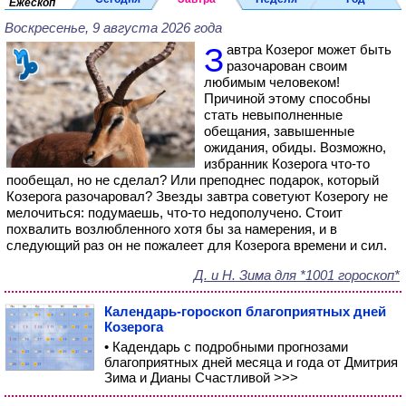
Ежескоп
Воскресенье, 9 августа 2026 года
Завтра Козерог может быть
разочарован своим
любимым человеком!
Причиной этому способны
стать невыполненные
обещания, завышенные
ожидания, обиды. Возможно,
избранник Козерога что-то
пообещал, но не сделал? Или преподнес подарок, который
Козерога разочаровал? Звезды завтра советуют Козерогу не
мелочиться: подумаешь, что-то недополучено. Стоит
похвалить возлюбленного хотя бы за намерения, и в
следующий раз он не пожалеет для Козерога времени и сил.
Д. и Н. Зима для *1001 гороскоп*
Календарь-гороскоп благоприятных дней
Козерога
• Кадендарь с подробными прогнозами
благоприятных дней месяца и года от Дмитрия
Зима и Дианы Счастливой >>>