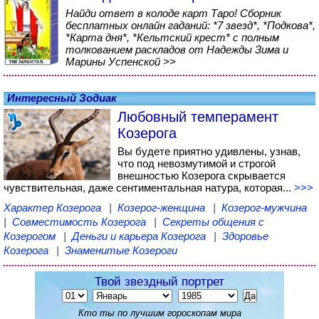
Найди ответ в колоде карт Таро! Сборник
бесплатных онлайн гаданий: *7 звезд*, *Подкова*,
*Карта дня*, *Кельтский крест* с полным
толкованием раскладов от Надежды Зима и
Марины Успенской >>
Интересный Зодиак
Любовный темперамент
Козерога
Вы будете приятно удивлены, узнав,
что под невозмутимой и строгой
внешностью Козерога скрывается
чувствительная, даже сентиментальная натура, которая...
>>>
Характер Козерога
|
Козерог-женщина
|
Козерог-мужчина
|
Совместимость Козерога
|
Секреты общения с
Козерогом
|
Деньги и карьера Козерога
|
Здоровье
Козерога
|
Знаменитые Козероги
Твой звездный портрет
Кто ты по лучшим гороскопам мира