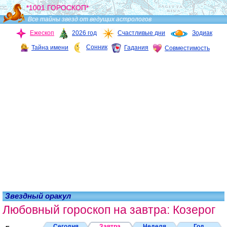
*1001 ГОРОСКОП*
Все тайны звезд от ведущих астрологов
Ежескоп
2026 год
Счастливые дни
Зодиак
Сонник
Тайна имени
Гадания
Совместимость
Звездный оракул
Любовный гороскоп на завтра: Козерог
Сегодня
Завтра
Неделя
Год