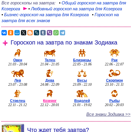
Все гороскопы на завтра:
•
Общий
гороскоп на завтра для
Козерога
•
Любовный
гороскоп на завтра для Козерога
•
Бизнес-гороскоп
на завтра для Козерога
•
Гороскоп на
завтра для всех знаков
Гороскоп на завтра по знакам Зодиака
Овен
Телец
Близнецы
Рак
21.03 - 20.04
21.04 - 21.05
22.05 - 21.06
22.06 - 22.07
Лев
Дева
Весы
Скорпион
23.07 - 23.08
24.08 - 22.09
23.09 - 22.10
23.10 - 21.11
Стрелец
Козерог
Водолей
Рыбы
22.11 - 21.12
22.12 - 20.01
21.01 - 19.02
20.02 - 20.03
Все знаки Зодиака >>
Что ждет тебя завтра?