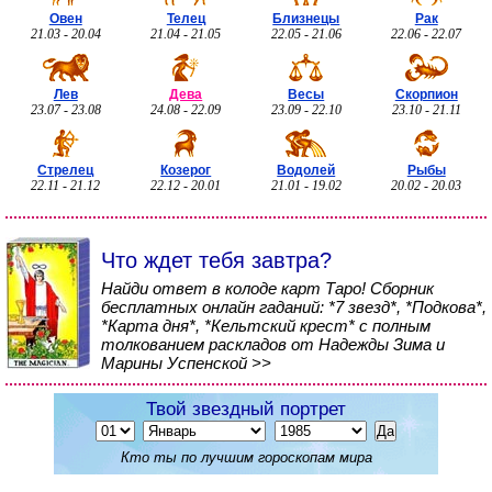
Овен
Телец
Близнецы
Рак
21.03 - 20.04
21.04 - 21.05
22.05 - 21.06
22.06 - 22.07
Лев
Дева
Весы
Скорпион
23.07 - 23.08
24.08 - 22.09
23.09 - 22.10
23.10 - 21.11
Стрелец
Козерог
Водолей
Рыбы
22.11 - 21.12
22.12 - 20.01
21.01 - 19.02
20.02 - 20.03
Что ждет тебя завтра?
Найди ответ в колоде карт Таро! Сборник
бесплатных онлайн гаданий: *7 звезд*, *Подкова*,
*Карта дня*, *Кельтский крест* с полным
толкованием раскладов от Надежды Зима и
Марины Успенской >>
Твой звездный портрет
Кто ты по лучшим гороскопам мира