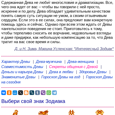
Сдержанная Дева не любит многословия и драматизации. Все,
чего она ждет от вас – чтобы вы говорили с ней просто,
искренне и по делу. Дева обладает удивительным качеством
понять самую суть ситуации не умом, а своим отзывчивым
сердцем. Если это в ее силах, она предложит вам конкретную
помощь здесь и сейчас. Однако при всем этом ждать от Девы
«ангельского» поведения не стоит. Приготовьтесь к тому,
чтобы терпеливо сносить ее ворчание, недовольные взгляды
и даже придирки, как небольшую компенсацию за то, что Дева
тратит на вас свое время и силы.
Д. и Н. Зима, Марина Успенская
: *Интересный Зодиак*
Характер Девы
|
Дева-мужчина
|
Дева-женщина
|
Совместимость Девы
|
Секреты общения с Девой
|
Деньги и карьера Девы
|
Дева в любви
|
Здоровье Девы
|
Знаменитые Девы
|
Гороскоп Девы на год
|
Гороскоп Девы
на сегодня
Выбери свой знак Зодиака