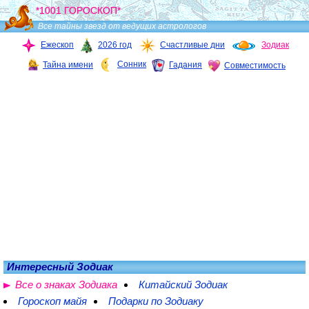
*1001 ГОРОСКОП*
Все тайны звезд от ведущих астрологов
Ежескоп
2026 год
Счастливые дни
Зодиак
Сонник
Тайна имени
Гадания
Совместимость
Интересный Зодиак
Все о знаках Зодиака
Китайский Зодиак
Гороскоп майя
Подарки по Зодиаку