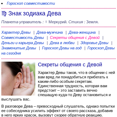
Гороскоп совместимости
♍ Знак зодиака Дева
Планета-управитель :
☿ Меркурий.
Стихия :
Земля.
Характер Девы
|
Дева-мужчина
|
Дева-женщина
|
Совместимость Девы
|
Секреты общения с Девой
|
Деньги и карьера Девы
|
Дева в любви
|
Здоровье Девы
|
Знаменитые Девы
|
Гороскоп Девы на год
|
Гороскоп Девы
на сегодня
Секреты общения с Девой
Характер Девы таков, что в общении с ней
вам вряд ли понадобиться прибегать к
каким-либо особым секретам.
Единственная трудность, которая вам
предстоит – это заставить вечно
спешащую куда-то Деву остановиться и
выслушать вас.
В разговоре Дева – превосходный слушатель, однако попытки
ее собеседника усилить эффект от своего рассказа, добавив
в него ярких красок, вызовут скорее обратную реакцию.