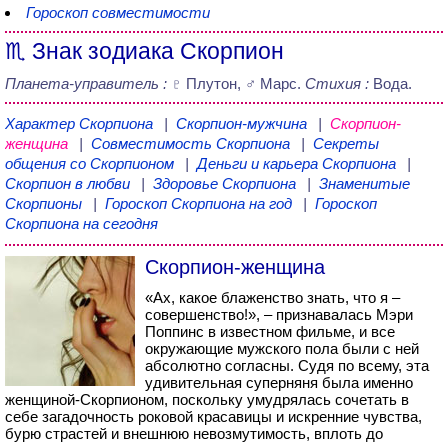
Гороскоп совместимости
♏ Знак зодиака Скорпион
Планета-управитель :
♇ Плутон, ♂ Марс.
Стихия :
Вода.
Характер Скорпиона
|
Скорпион-мужчина
|
Скорпион-
женщина
|
Совместимость Скорпиона
|
Секреты
общения со Скорпионом
|
Деньги и карьера Скорпиона
|
Скорпион в любви
|
Здоровье Скорпиона
|
Знаменитые
Скорпионы
|
Гороскоп Скорпиона на год
|
Гороскоп
Скорпиона на сегодня
Скорпион-женщина
«Ах, какое блаженство знать, что я –
совершенство!», – признавалась Мэри
Поппинс в известном фильме, и все
окружающие мужского пола были с ней
абсолютно согласны. Судя по всему, эта
удивительная суперняня была именно
женщиной-Скорпионом, поскольку умудрялась сочетать в
себе загадочность роковой красавицы и искренние чувства,
бурю страстей и внешнюю невозмутимость, вплоть до