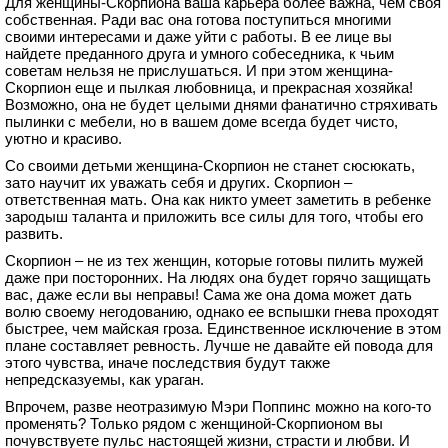
Для женщины-Скорпиона ваша карьера более важна, чем своя
собственная. Ради вас она готова поступиться многими
своими интересами и даже уйти с работы. В ее лице вы
найдете преданного друга и умного собеседника, к чьим
советам нельзя не прислушаться. И при этом женщина-
Скорпион еще и пылкая любовница, и прекрасная хозяйка!
Возможно, она не будет целыми днями фанатично стряхивать
пылинки с мебели, но в вашем доме всегда будет чисто,
уютно и красиво.
Со своими детьми женщина-Скорпион не станет сюсюкать,
зато научит их уважать себя и других. Скорпион –
ответственная мать. Она как никто умеет заметить в ребенке
зародыш таланта и приложить все силы для того, чтобы его
развить.
Скорпион – не из тех женщин, которые готовы пилить мужей
даже при посторонних. На людях она будет горячо защищать
вас, даже если вы неправы! Сама же она дома может дать
волю своему негодованию, однако ее вспышки гнева проходят
быстрее, чем майская гроза. Единственное исключение в этом
плане составляет ревность. Лучше не давайте ей повода для
этого чувства, иначе последствия будут также
непредсказуемы, как ураган.
Впрочем, разве неотразимую Мэри Поппинс можно на кого-то
променять? Только рядом с женщиной-Скорпионом вы
почувствуете пульс настоящей жизни, страсти и любви. И