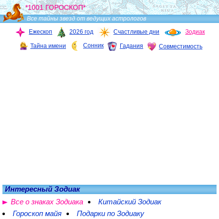
*1001 ГОРОСКОП*
Все тайны звезд от ведущих астрологов
Ежескоп
2026 год
Счастливые дни
Зодиак
Сонник
Тайна имени
Гадания
Совместимость
Интересный Зодиак
Все о знаках Зодиака
Китайский Зодиак
Гороскоп майя
Подарки по Зодиаку