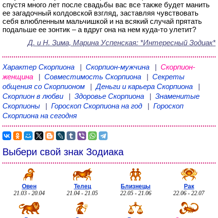
спустя много лет после свадьбы вас все также будет манить
ее загадочный колдовской взгляд, заставляя чувствовать
себя влюбленным мальчишкой и на всякий случай прятать
подальше ее зонтик – а вдруг она на нем куда-то улетит?
Д. и Н. Зима, Марина Успенская
: *Интересный Зодиак*
Характер Скорпиона
|
Скорпион-мужчина
|
Скорпион-
женщина
|
Совместимость Скорпиона
|
Секреты
общения со Скорпионом
|
Деньги и карьера Скорпиона
|
Скорпион в любви
|
Здоровье Скорпиона
|
Знаменитые
Скорпионы
|
Гороскоп Скорпиона на год
|
Гороскоп
Скорпиона на сегодня
Выбери свой знак Зодиака
Овен
Телец
Близнецы
Рак
21.03 - 20.04
21.04 - 21.05
22.05 - 21.06
22.06 - 22.07