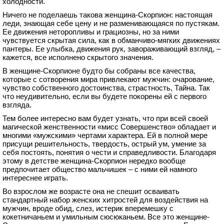
холодности.
Ничего не поделаешь такова женщина-Скорпион: настоящая
леди, знающая себе цену и не разменивающаяся по пустякам.
Ее движения неторопливы и грациозны, но за ними
чувствуется скрытая сила, как в обманчиво-мягких движениях
пантеры. Ее улыбка, движения рук, завораживающий взгляд, –
кажется, все исполнено скрытого значения.
В женщине-Скорпионе будто бы собраны все качества,
которые с сотворения мира привлекают мужчин: очарование,
чувство собственного достоинства, страстность, Тайна. Так
что неудивительно, если вы будете покорены ей с первого
взгляда.
Тем более интересно вам будет узнать, что при всей своей
магической женственности «мисс Совершенство» обладает и
многими «мужскими» чертами характера. Ей в полной мере
присущи решительность, твердость, острый ум, умение за
себя постоять, понятия о чести и справедливости. Благодаря
этому в детстве женщина-Скорпион нередко вообще
предпочитает общество мальчишек – с ними ей намного
интереснее играть.
Во взрослом же возрасте она не спешит осваивать
стандартный набор женских хитростей для воздействия на
мужчин, вроде обид, слез, истерик вперемешку с
кокетничаньем и умильным сюсюканьем. Все это женщине-