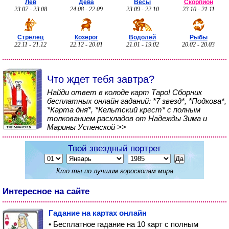
Лев
Дева
Весы
Скорпион
23.07 - 23.08
24.08 - 22.09
23.09 - 22.10
23.10 - 21.11
Стрелец
Козерог
Водолей
Рыбы
22.11 - 21.12
22.12 - 20.01
21.01 - 19.02
20.02 - 20.03
Что ждет тебя завтра?
Найди ответ в колоде карт Таро! Сборник
бесплатных онлайн гаданий: *7 звезд*, *Подкова*,
*Карта дня*, *Кельтский крест* с полным
толкованием раскладов от Надежды Зима и
Марины Успенской >>
Твой звездный портрет
Кто ты по лучшим гороскопам мира
Интересное на сайте
Гадание на картах онлайн
• Бесплатное гадание на 10 карт с полным