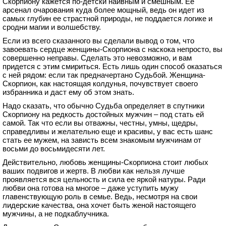
Скорпиону кажется по-детски наивным и смешным. Ее
арсенал очарования куда более мощный, ведь он идет из
самых глубин ее страстной природы, не поддается логике и
сродни магии и волшебству.
Если из всего сказанного вы сделали вывод о том, что
завоевать сердце женщины-Скорпиона с наскока непросто, вы
совершенно неправы. Сделать это невозможно, и вам
придется с этим смириться. Есть лишь один способ оказаться
с ней рядом: если так предначертано Судьбой. Женщина-
Скорпион, как настоящая колдунья, почувствует своего
избранника и даст ему об этом знать.
Надо сказать, что обычно Судьба определяет в спутники
Скорпиону на редкость достойных мужчин – под стать ей
самой. Так что если вы отважны, честны, умны, щедры,
справедливы и желательно еще и красивы, у вас есть шанс
стать ее мужем, на зависть всем знакомым мужчинам от
восьми до восьмидесяти лет.
Действительно, любовь женщины-Скорпиона стоит любых
ваших подвигов и жертв. В любви как нельзя лучше
проявляется вся цельность и сила ее яркой натуры. Ради
любви она готова на многое – даже уступить мужу
главенствующую роль в семье. Ведь, несмотря на свои
лидерские качества, она хочет быть женой настоящего
мужчины, а не подкаблучника.