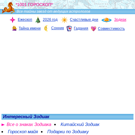
*1001 ГОРОСКОП*
Все тайны звезд от ведущих астрологов
Ежескоп
2026 год
Счастливые дни
Зодиак
Сонник
Тайна имени
Гадания
Совместимость
Интересный Зодиак
Все о знаках Зодиака
Китайский Зодиак
Гороскоп майя
Подарки по Зодиаку