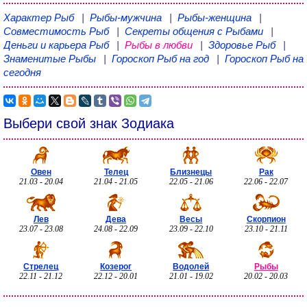
Характер Рыб
|
Рыбы-мужчина
|
Рыбы-женщина
|
Совместимость Рыб
|
Секреты общения с Рыбами
|
Деньги и карьера Рыб
|
Рыбы в любви
|
Здоровье Рыб
|
Знаменитые Рыбы
|
Гороскоп Рыб на год
|
Гороскоп Рыб на
сегодня
Выбери свой знак Зодиака
Овен
Телец
Близнецы
Рак
21.03 - 20.04
21.04 - 21.05
22.05 - 21.06
22.06 - 22.07
Лев
Дева
Весы
Скорпион
23.07 - 23.08
24.08 - 22.09
23.09 - 22.10
23.10 - 21.11
Стрелец
Козерог
Водолей
Рыбы
22.11 - 21.12
22.12 - 20.01
21.01 - 19.02
20.02 - 20.03