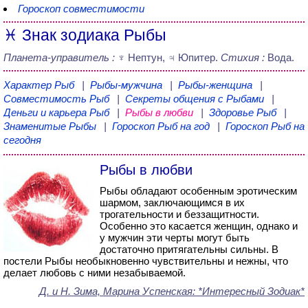
Гороскоп совместимости
♓ Знак зодиака Рыбы
Планета-управитель :
♆ Нептун, ♃ Юпитер.
Стихия :
Вода.
Характер Рыб
|
Рыбы-мужчина
|
Рыбы-женщина
|
Совместимость Рыб
|
Секреты общения с Рыбами
|
Деньги и карьера Рыб
|
Рыбы в любви
|
Здоровье Рыб
|
Знаменитые Рыбы
|
Гороскоп Рыб на год
|
Гороскоп Рыб на
сегодня
Рыбы в любви
Рыбы обладают особенным эротическим
шармом, заключающимся в их
трогательности и беззащитности.
Особенно это касается женщин, однако и
у мужчин эти черты могут быть
достаточно притягательны сильны. В
постели Рыбы необыкновенно чувствительны и нежны, что
делает любовь с ними незабываемой.
Д. и Н. Зима, Марина Успенская
: *Интересный Зодиак*