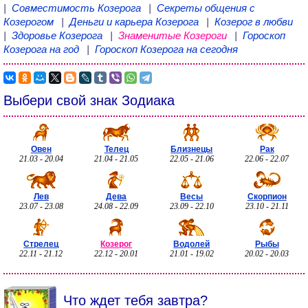
|
Совместимость Козерога
|
Секреты общения с
Козерогом
|
Деньги и карьера Козерога
|
Козерог в любви
|
Здоровье Козерога
|
Знаменитые Козероги
|
Гороскоп
Козерога на год
|
Гороскоп Козерога на сегодня
Выбери свой знак Зодиака
Овен
Телец
Близнецы
Рак
21.03 - 20.04
21.04 - 21.05
22.05 - 21.06
22.06 - 22.07
Лев
Дева
Весы
Скорпион
23.07 - 23.08
24.08 - 22.09
23.09 - 22.10
23.10 - 21.11
Стрелец
Козерог
Водолей
Рыбы
22.11 - 21.12
22.12 - 20.01
21.01 - 19.02
20.02 - 20.03
Что ждет тебя завтра?