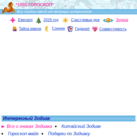
*1001 ГОРОСКОП*
Все тайны звезд от ведущих астрологов
Ежескоп
2026 год
Счастливые дни
Зодиак
Сонник
Тайна имени
Гадания
Совместимость
Интересный Зодиак
Все о знаках Зодиака
Китайский Зодиак
Гороскоп майя
Подарки по Зодиаку