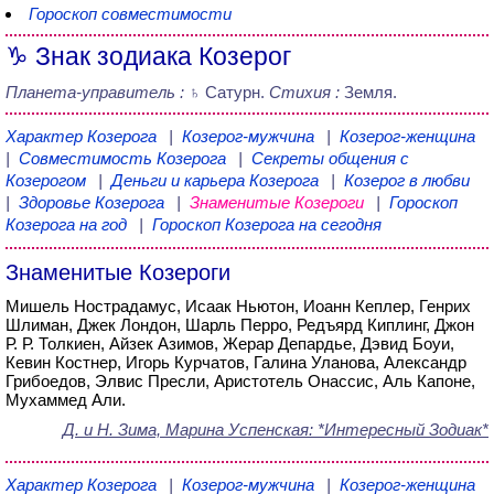
Гороскоп совместимости
♑ Знак зодиака Козерог
Планета-управитель :
♄ Сатурн.
Стихия :
Земля.
Характер Козерога
|
Козерог-мужчина
|
Козерог-женщина
|
Совместимость Козерога
|
Секреты общения с
Козерогом
|
Деньги и карьера Козерога
|
Козерог в любви
|
Здоровье Козерога
|
Знаменитые Козероги
|
Гороскоп
Козерога на год
|
Гороскоп Козерога на сегодня
Знаменитые Козероги
Мишель Нострадамус, Исаак Ньютон, Иоанн Кеплер, Генрих
Шлиман, Джек Лондон, Шарль Перро, Редъярд Киплинг, Джон
Р. Р. Толкиен, Айзек Азимов, Жерар Депардье, Дэвид Боуи,
Кевин Костнер, Игорь Курчатов, Галина Уланова, Александр
Грибоедов, Элвис Пресли, Аристотель Онассис, Аль Капоне,
Мухаммед Али.
Д. и Н. Зима, Марина Успенская
: *Интересный Зодиак*
Характер Козерога
|
Козерог-мужчина
|
Козерог-женщина