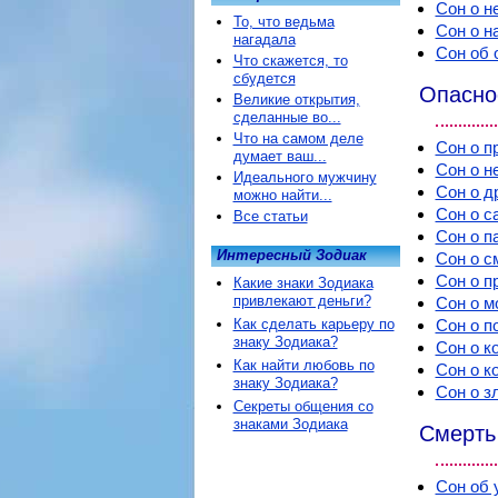
Сон о н
То, что ведьма
Сон о н
нагадала
Сон об 
Что скажется, то
сбудется
Опаснос
Великие открытия,
сделанные во...
Что на самом деле
Сон о п
думает ваш...
Сон о н
Идеального мужчину
Сон о д
можно найти...
Сон о с
Все статьи
Сон о п
Интересный Зодиак
Сон о с
Сон о п
Какие знаки Зодиака
привлекают деньги?
Сон о м
Как сделать карьеру по
Сон о п
знаку Зодиака?
Сон о к
Как найти любовь по
Сон о к
знаку Зодиака?
Сон о з
Секреты общения со
знаками Зодиака
Смерть
Сон об 