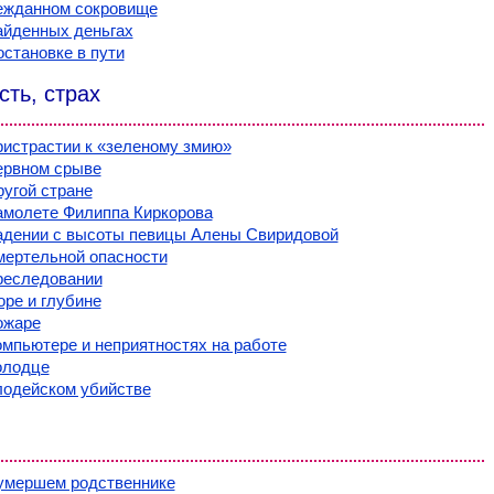
ежданном сокровище
айденных деньгах
остановке в пути
ть, страх
ристрастии к «зеленому змию»
ервном срыве
ругой стране
амолете Филиппа Киркорова
адении с высоты певицы Алены Свиридовой
мертельной опасности
реследовании
оре и глубине
ожаре
омпьютере и неприятностях на работе
олодце
лодейском убийстве
умершем родственнике