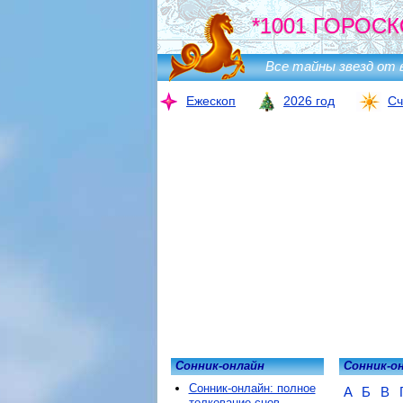
*1001 ГОРОСК
Все тайны звезд от 
Ежескоп
2026 год
Сч
Сонник-онлайн
Сонник-о
Сонник-онлайн: полное
А
Б
В
толкование снов