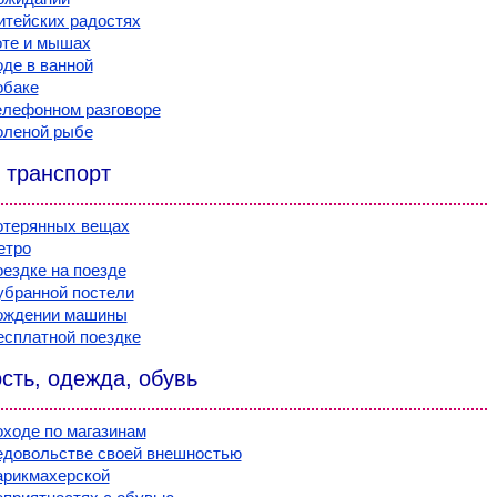
итейских радостях
оте и мышах
оде в ванной
обаке
елефонном разговоре
оленой рыбе
 транспорт
отерянных вещах
етро
оездке на поезде
убранной постели
вождении машины
есплатной поездке
сть, одежда, обувь
оходе по магазинам
едовольстве своей внешностью
арикмахерской