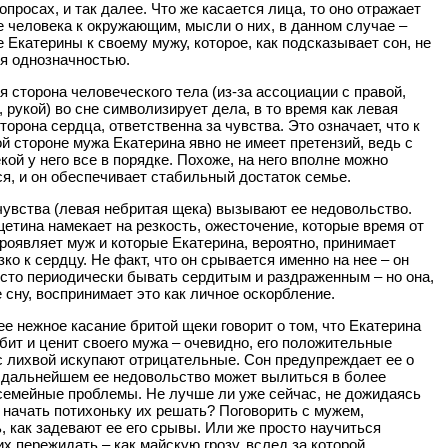
опросах, и так далее. Что же касается лица, то оно отражает
 человека к окружающим, мысли о них, в данном случае –
 Екатерины к своему мужу, которое, как подсказывает сон, не
я однозначностью.
ая сторона человеческого тела (из-за ассоциации с правой,
, рукой) во сне символизирует дела, в то время как левая
торона сердца, ответственна за чувства. Это означает, что к
й стороне мужа Екатерина явно не имеет претензий, ведь с
кой у него все в порядке. Похоже, на него вполне можно
я, и он обеспечивает стабильный достаток семье.
 чувства (левая небритая щека) вызывают ее недовольство.
етина намекает на резкость, ожесточение, которые время от
роявляет муж и которые Екатерина, вероятно, принимает
зко к сердцу. Не факт, что он срывается именно на нее – он
сто периодически бывать сердитым и раздраженным – но она,
е сну, воспринимает это как личное оскорбление.
ее нежное касание бритой щеки говорит о том, что Екатерина
бит и ценит своего мужа – очевидно, его положительные
с лихвой искупают отрицательные. Сон предупреждает ее о
в дальнейшем ее недовольство может вылиться в более
семейные проблемы. Не лучше ли уже сейчас, не дожидаясь
 начать потихоньку их решать? Поговорить с мужем,
, как задевают ее его срывы. Или же просто научиться
их пережидать – как майскую грозу, вслед за которой