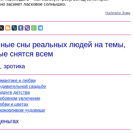
но засияет ласковое солнышко.
Надежда Зима
ные сны реальных людей на темы,
ые снятся всем
, эротика
омантике и любви
удивительной свадьбе
одруге детства
юбовном увлечении
юбви и цветах
рожорливом чудовище
деньгах