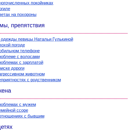
ногочисленных покойниках
огиле
ветах на похороны
мы, препятствия
 одежды певицы Натальи Гулькиной
лохой погоде
обильном телефоне
роблеме с волосами
роблемах с зарплатой
оиске дороги
агрессивном животном
еприятностях с родственником
жена
роблемах с мужем
емейной ссоре
отношениях с бывшим
детях