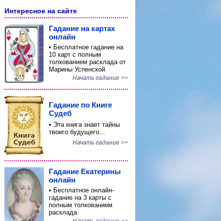
Интересное на сайте
Гадание на картах
онлайн
• Бесплатное гадание на
10 карт с полным
толкованием расклада от
Марины Успенской
Начать гадание >>
Гадание по Книге
Судеб
• Эта книга знает тайны
твоего будущего...
Начать гадание >>
Гадание Екатерины
онлайн
• Бесплатное онлайн-
гадание на 3 карты с
полным толкованием
расклада