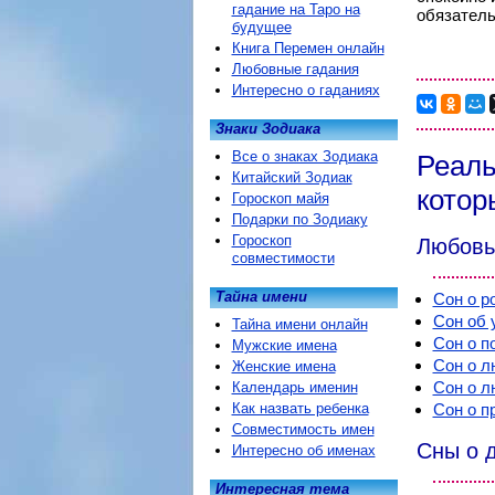
гадание на Таро на
обязатель
будущее
Книга Перемен онлайн
Любовные гадания
Интересно о гаданиях
Знаки Зодиака
Все о знаках Зодиака
Реаль
Китайский Зодиак
котор
Гороскоп майя
Подарки по Зодиаку
Гороскоп
Любовь
совместимости
Тайна имени
Сон о р
Сон об 
Тайна имени онлайн
Сон о п
Мужские имена
Сон о л
Женские имена
Сон о л
Календарь именин
Как назвать ребенка
Сон о п
Совместимость имен
Сны о 
Интересно об именах
Интересная тема