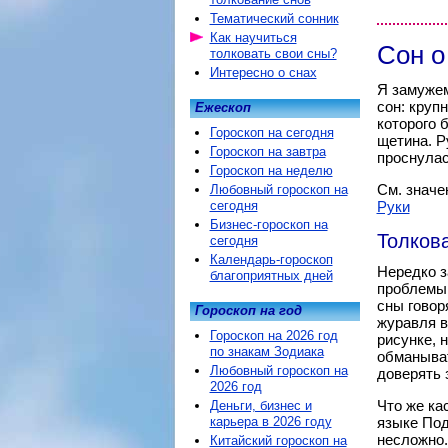
Тематический сонник
Как научиться
Сон о
толковать свои сны?
Интересно о снах
Я замужем
сон: круп
Ежескоп
которого 
Гороскоп на сегодня
щетина. Р
Гороскоп на завтра
проснулас
Гороскоп на неделю
См. значе
Любовный гороскоп на
сегодня
Руки
Бизнес-гороскоп на
Толков
сегодня
Календарь-гороскоп
Нередко з
благоприятных дней
проблемы 
сны говор
Гороскоп на год
журавля в
Гороскоп на 2026 год
рисунке, 
по знакам Зодиака
обманыват
Любовный гороскоп на
доверять 
2026 год
Что же ка
Деньги, бизнес и
карьера в 2026 году
языке Под
несложно.
Китайский гороскоп на