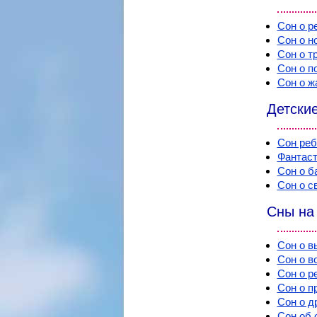
Сон о р
Сон о н
Сон о т
Сон о п
Сон о ж
Детские
Сон реб
Фантаст
Сон о б
Сон о с
Сны на
Сон о в
Сон о в
Сон о р
Сон о п
Сон о д
Сон об 