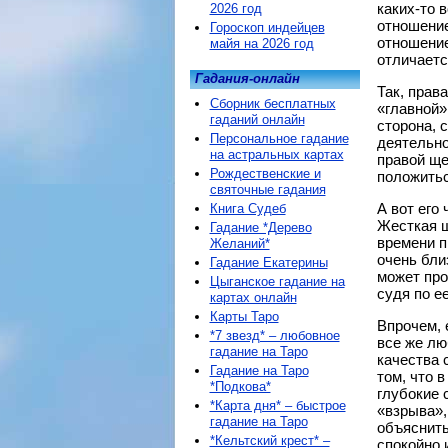
каких-то в
2026 год
отношение
Гороскоп индейцев
отношение
майя на 2026 год
отличаетс
Гадания-онлайн
Так, прав
Сборник бесплатных
«главной»
гаданий онлайн
сторона, с
Персональное гадание
деятельно
на астральных картах
правой ще
Рождественские и
положитьс
святочные гадания
А вот его
Книга Судеб
Жесткая щ
Гадание *Дерево
времени п
Желаний*
очень бли
Гадание Екатерины
может про
Цыганское гадание на
судя по е
картах онлайн
Карты Таро
Впрочем, 
*7 звезд* – любовное
все же лю
гадание на Таро
качества 
Гадание на Таро
том, что 
*Подкова*
глубокие 
*Карта дня* – быстрое
«взрыва»,
гадание на Таро
объяснить
*Кельтский крест* –
спокойно 