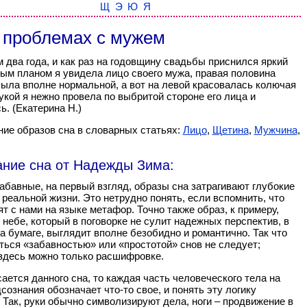
Щ
Э
Ю
Я
 проблемах с мужем
 два года, и как раз на годовщину свадьбы приснился яркий
ным планом я увидела лицо своего мужа, правая половина
была вполне нормальной, а вот на левой красовалась колючая
укой я нежно провела по выбритой стороне его лица и
ь. (Екатерина Н.)
ние образов сна в словарных статьях:
Лицо
,
Щетина
,
Мужчина
,
ание сна от Надежды Зима:
абавные, на первый взгляд, образы сна затрагивают глубокие
реальной жизни. Это нетрудно понять, если вспомнить, что
ят с нами на языке метафор. Точно также образ, к примеру,
 небе, который в поговорке не сулит надежных перспектив, в
на бумаге, выглядит вполне безобидно и романтично. Так что
ься «забавностью» или «простотой» снов не следует;
здесь можно только расшифровке.
сается данного сна, то каждая часть человеческого тела на
сознания обозначает что-то свое, и понять эту логику
 Так, руки обычно символизируют дела, ноги – продвижение в