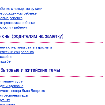
ебенке с четырьмя руками
оворожденном ребенке
равме ребенка
отерявшемся ребенке
алости к ребенку
 сны (родителям на заметку)
енка о желании стать взрослым
ический сон ребенка
ассейне
вадьбе
 бытовые и житейские темы
ыпавшем зубе
оде и здоровье
емонте певца Льва Лещенко
риготовлении еды
рузьях
ожидании