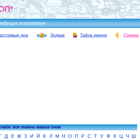
ОП*
ведущих астрологов
астливые дни
Зодиак
Тайна имени
Сонник
нлайн: все тайны ваших снов
Г
Д
Е
Ж
З
И
Й
К
Л
М
Н
О
П
Р
С
Т
У
Ф
Х
Ц
Ч
Ш