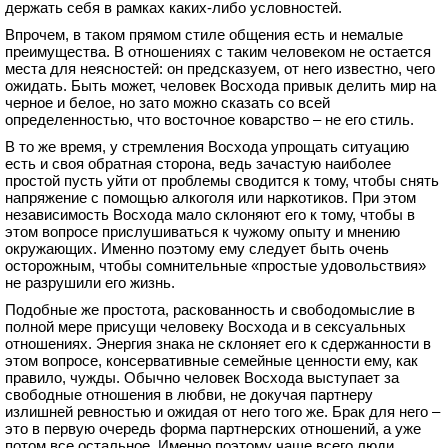
держать себя в рамках каких-либо условностей.
Впрочем, в таком прямом стиле общения есть и немалые
преимущества. В отношениях с таким человеком не остается
места для неясностей: он предсказуем, от него известно, чего
ожидать. Быть может, человек Восхода привык делить мир на
черное и белое, но зато можно сказать со всей
определенностью, что восточное коварство – не его стиль.
В то же время, у стремления Восхода упрощать ситуацию
есть и своя обратная сторона, ведь зачастую наиболее
простой пусть уйти от проблемы сводится к тому, чтобы снять
напряжение с помощью алкоголя или наркотиков. При этом
независимость Восхода мало склоняют его к тому, чтобы в
этом вопросе прислушиваться к чужому опыту и мнению
окружающих. Именно поэтому ему следует быть очень
осторожным, чтобы сомнительные «простые удовольствия»
не разрушили его жизнь.
Подобные же простота, раскованность и свободомыслие в
полной мере присущи человеку Восхода и в сексуальных
отношениях. Энергия знака не склоняет его к сдержанности в
этом вопросе, консервативные семейные ценности ему, как
правило, чужды. Обычно человек Восхода выступает за
свободные отношения в любви, не докучая партнеру
излишней ревностью и ожидая от него того же. Брак для него –
это в первую очередь форма партнерских отношений, а уже
потом все остальное. Именно поэтому чаще всего люди