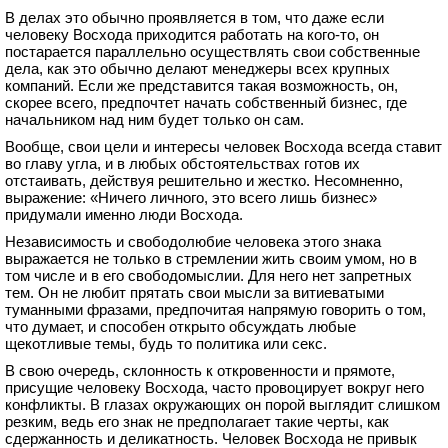
В делах это обычно проявляется в том, что даже если
человеку Восхода приходится работать на кого-то, он
постарается параллельно осуществлять свои собственные
дела, как это обычно делают менеджеры всех крупных
компаний. Если же представится такая возможность, он,
скорее всего, предпочтет начать собственный бизнес, где
начальником над ним будет только он сам.
Вообще, свои цели и интересы человек Восхода всегда ставит
во главу угла, и в любых обстоятельствах готов их
отстаивать, действуя решительно и жестко. Несомненно,
выражение: «Ничего личного, это всего лишь бизнес»
придумали именно люди Восхода.
Независимость и свободолюбие человека этого знака
выражается не только в стремлении жить своим умом, но в
том числе и в его свободомыслии. Для него нет запретных
тем. Он не любит прятать свои мысли за витиеватыми
туманными фразами, предпочитая напрямую говорить о том,
что думает, и способен открыто обсуждать любые
щекотливые темы, будь то политика или секс.
В свою очередь, склонность к откровенности и прямоте,
присущие человеку Восхода, часто провоцирует вокруг него
конфликты. В глазах окружающих он порой выглядит слишком
резким, ведь его знак не предполагает такие черты, как
сдержанность и деликатность. Человек Восхода не привык