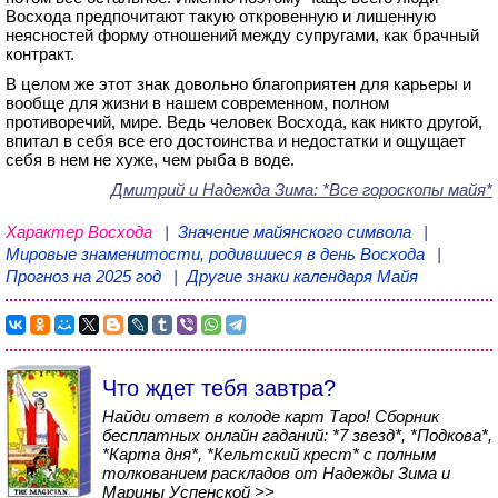
Восхода предпочитают такую откровенную и лишенную
неясностей форму отношений между супругами, как брачный
контракт.
В целом же этот знак довольно благоприятен для карьеры и
вообще для жизни в нашем современном, полном
противоречий, мире. Ведь человек Восхода, как никто другой,
впитал в себя все его достоинства и недостатки и ощущает
себя в нем не хуже, чем рыба в воде.
Дмитрий и Надежда Зима
: *Все гороскопы майя*
Характер Восхода
|
Значение майянского символа
|
Мировые знаменитости, родившиеся в день Восхода
|
Прогноз на 2025 год
|
Другие знаки календаря Майя
Что ждет тебя завтра?
Найди ответ в колоде карт Таро! Сборник
бесплатных онлайн гаданий: *7 звезд*, *Подкова*,
*Карта дня*, *Кельтский крест* с полным
толкованием раскладов от Надежды Зима и
Марины Успенской >>