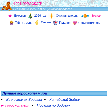
*1001 ГОРОСКОП*
Все тайны звезд от ведущих астрологов
Ежескоп
2026 год
Счастливые дни
Зодиак
Сонник
Тайна имени
Гадания
Совместимость
Лучшие гороскопы мира
Все о знаках Зодиака
Китайский Зодиак
Гороскоп майя
Подарки по Зодиаку