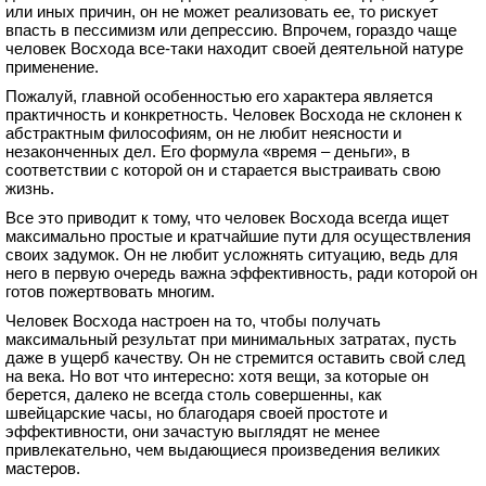
или иных причин, он не может реализовать ее, то рискует
впасть в пессимизм или депрессию. Впрочем, гораздо чаще
человек Восхода все-таки находит своей деятельной натуре
применение.
Пожалуй, главной особенностью его характера является
практичность и конкретность. Человек Восхода не склонен к
абстрактным философиям, он не любит неясности и
незаконченных дел. Его формула «время – деньги», в
соответствии с которой он и старается выстраивать свою
жизнь.
Все это приводит к тому, что человек Восхода всегда ищет
максимально простые и кратчайшие пути для осуществления
своих задумок. Он не любит усложнять ситуацию, ведь для
него в первую очередь важна эффективность, ради которой он
готов пожертвовать многим.
Человек Восхода настроен на то, чтобы получать
максимальный результат при минимальных затратах, пусть
даже в ущерб качеству. Он не стремится оставить свой след
на века. Но вот что интересно: хотя вещи, за которые он
берется, далеко не всегда столь совершенны, как
швейцарские часы, но благодаря своей простоте и
эффективности, они зачастую выглядят не менее
привлекательно, чем выдающиеся произведения великих
мастеров.