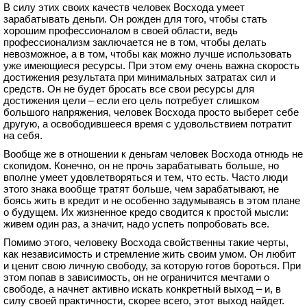
В силу этих своих качеств человек Восхода умеет
зарабатывать деньги. Он рожден для того, чтобы стать
хорошим профессионалом в своей области, ведь
профессионализм заключается не в том, чтобы делать
невозможное, а в том, чтобы как можно лучше использовать
уже имеющиеся ресурсы. При этом ему очень важна скорость
достижения результата при минимальных затратах сил и
средств. Он не будет бросать все свои ресурсы для
достижения цели – если его цель потребует слишком
большого напряжения, человек Восхода просто выберет себе
другую, а освободившееся время с удовольствием потратит
на себя.
Вообще же в отношении к деньгам человек Восхода отнюдь не
скопидом. Конечно, он не прочь зарабатывать больше, но
вполне умеет удовлетворяться и тем, что есть. Часто люди
этого знака вообще тратят больше, чем зарабатывают, не
боясь жить в кредит и не особенно задумываясь в этом плане
о будущем. Их жизненное кредо сводится к простой мысли:
живем один раз, а значит, надо успеть попробовать все.
Помимо этого, человеку Восхода свойственны такие черты,
как независимость и стремление жить своим умом. Он любит
и ценит свою личную свободу, за которую готов бороться. При
этом попав в зависимость, он не ограничится мечтами о
свободе, а начнет активно искать конкретный выход – и, в
силу своей практичности, скорее всего, этот выход найдет.