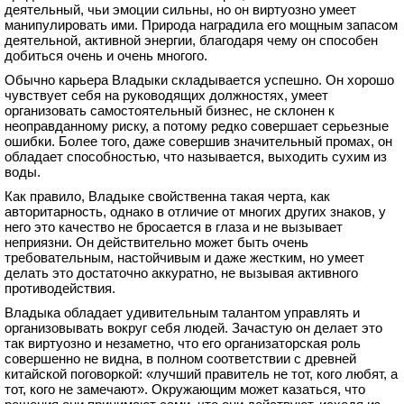
деятельный, чьи эмоции сильны, но он виртуозно умеет
манипулировать ими. Природа наградила его мощным запасом
деятельной, активной энергии, благодаря чему он способен
добиться очень и очень многого.
Обычно карьера Владыки складывается успешно. Он хорошо
чувствует себя на руководящих должностях, умеет
организовать самостоятельный бизнес, не склонен к
неоправданному риску, а потому редко совершает серьезные
ошибки. Более того, даже совершив значительный промах, он
обладает способностью, что называется, выходить сухим из
воды.
Как правило, Владыке свойственна такая черта, как
авторитарность, однако в отличие от многих других знаков, у
него это качество не бросается в глаза и не вызывает
неприязни. Он действительно может быть очень
требовательным, настойчивым и даже жестким, но умеет
делать это достаточно аккуратно, не вызывая активного
противодействия.
Владыка обладает удивительным талантом управлять и
организовывать вокруг себя людей. Зачастую он делает это
так виртуозно и незаметно, что его организаторская роль
совершенно не видна, в полном соответствии с древней
китайской поговоркой: «лучший правитель не тот, кого любят, а
тот, кого не замечают». Окружающим может казаться, что