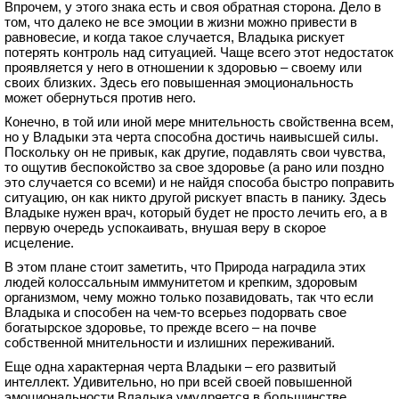
Впрочем, у этого знака есть и своя обратная сторона. Дело в
том, что далеко не все эмоции в жизни можно привести в
равновесие, и когда такое случается, Владыка рискует
потерять контроль над ситуацией. Чаще всего этот недостаток
проявляется у него в отношении к здоровью – своему или
своих близких. Здесь его повышенная эмоциональность
может обернуться против него.
Конечно, в той или иной мере мнительность свойственна всем,
но у Владыки эта черта способна достичь наивысшей силы.
Поскольку он не привык, как другие, подавлять свои чувства,
то ощутив беспокойство за свое здоровье (а рано или поздно
это случается со всеми) и не найдя способа быстро поправить
ситуацию, он как никто другой рискует впасть в панику. Здесь
Владыке нужен врач, который будет не просто лечить его, а в
первую очередь успокаивать, внушая веру в скорое
исцеление.
В этом плане стоит заметить, что Природа наградила этих
людей колоссальным иммунитетом и крепким, здоровым
организмом, чему можно только позавидовать, так что если
Владыка и способен на чем-то всерьез подорвать свое
богатырское здоровье, то прежде всего – на почве
собственной мнительности и излишних переживаний.
Еще одна характерная черта Владыки – его развитый
интеллект. Удивительно, но при всей своей повышенной
эмоциональности Владыка умудряется в большинстве