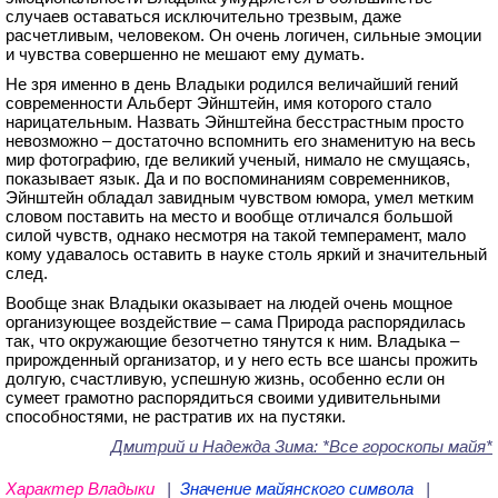
случаев оставаться исключительно трезвым, даже
расчетливым, человеком. Он очень логичен, сильные эмоции
и чувства совершенно не мешают ему думать.
Не зря именно в день Владыки родился величайший гений
современности Альберт Эйнштейн, имя которого стало
нарицательным. Назвать Эйнштейна бесстрастным просто
невозможно – достаточно вспомнить его знаменитую на весь
мир фотографию, где великий ученый, нимало не смущаясь,
показывает язык. Да и по воспоминаниям современников,
Эйнштейн обладал завидным чувством юмора, умел метким
словом поставить на место и вообще отличался большой
силой чувств, однако несмотря на такой темперамент, мало
кому удавалось оставить в науке столь яркий и значительный
след.
Вообще знак Владыки оказывает на людей очень мощное
организующее воздействие – сама Природа распорядилась
так, что окружающие безотчетно тянутся к ним. Владыка –
прирожденный организатор, и у него есть все шансы прожить
долгую, счастливую, успешную жизнь, особенно если он
сумеет грамотно распорядиться своими удивительными
способностями, не растратив их на пустяки.
Дмитрий и Надежда Зима
: *Все гороскопы майя*
Характер Владыки
|
Значение майянского символа
|