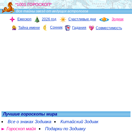
*1001 ГОРОСКОП*
Все тайны звезд от ведущих астрологов
Ежескоп
2026 год
Счастливые дни
Зодиак
Сонник
Тайна имени
Гадания
Совместимость
Лучшие гороскопы мира
Все о знаках Зодиака
Китайский Зодиак
Гороскоп майя
Подарки по Зодиаку