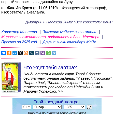
первый человек, высадившийся на Луну.
Жак-Ив Кусто
(р. 11.06.1910) – Французский океанограф,
изобретатель акваланга.
Дмитрий и Надежда Зима
: *Все гороскопы майя*
Характер Мастера
|
Значение майянского символа
|
Мировые знаменитости, родившиеся в день Мастера
|
Прогноз на 2025 год
|
Другие знаки календаря Майя
Что ждет тебя завтра?
Найди ответ в колоде карт Таро! Сборник
бесплатных онлайн гаданий: *7 звезд*, *Подкова*,
*Карта дня*, *Кельтский крест* с полным
толкованием раскладов от Надежды Зима и
Марины Успенской >>
Твой звездный портрет
Кто ты по лучшим гороскопам мира