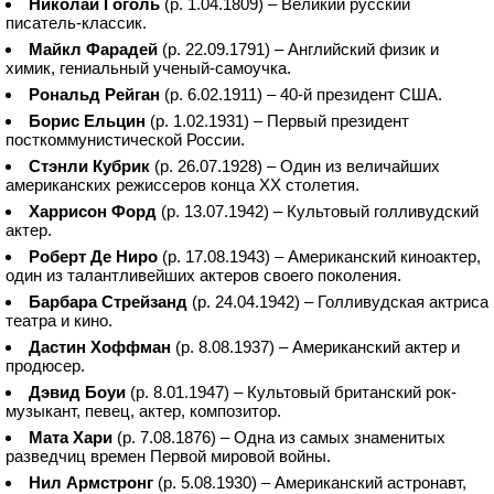
Николай Гоголь
(р. 1.04.1809) – Великий русский
писатель-классик.
Майкл Фарадей
(р. 22.09.1791) – Английский физик и
химик, гениальный ученый-самоучка.
Рональд Рейган
(р. 6.02.1911) – 40-й президент США.
Борис Ельцин
(р. 1.02.1931) – Первый президент
посткоммунистической России.
Стэнли Кубрик
(р. 26.07.1928) – Один из величайших
американских режиссеров конца ХХ столетия.
Харрисон Форд
(р. 13.07.1942) – Культовый голливудский
актер.
Роберт Де Ниро
(р. 17.08.1943) – Американский киноактер,
один из талантливейших актеров своего поколения.
Барбара Стрейзанд
(р. 24.04.1942) – Голливудская актриса
театра и кино.
Дастин Хоффман
(р. 8.08.1937) – Американский актер и
продюсер.
Дэвид Боуи
(р. 8.01.1947) – Культовый британский рок-
музыкант, певец, актер, композитор.
Мата Хари
(р. 7.08.1876) – Одна из самых знаменитых
разведчиц времен Первой мировой войны.
Нил Армстронг
(р. 5.08.1930) – Американский астронавт,