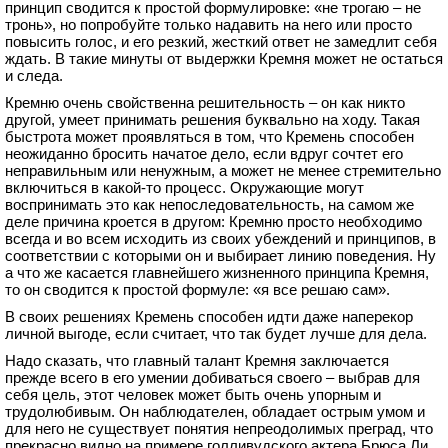
принцип сводится к простой формулировке: «не трогаю – не
тронь», но попробуйте только надавить на него или просто
повысить голос, и его резкий, жесткий ответ не замедлит себя
ждать. В такие минуты от выдержки Кремня может не остаться
и следа.
Кремню очень свойственна решительность – он как никто
другой, умеет принимать решения буквально на ходу. Такая
быстрота может проявляться в том, что Кремень способен
неожиданно бросить начатое дело, если вдруг сочтет его
неправильным или ненужным, а может не менее стремительно
включиться в какой-то процесс. Окружающие могут
воспринимать это как непоследовательность, на самом же
деле причина кроется в другом: Кремню просто необходимо
всегда и во всем исходить из своих убеждений и принципов, в
соответствии с которыми он и выбирает линию поведения. Ну
а что же касается главнейшего жизненного принципа Кремня,
то он сводится к простой формуле: «я все решаю сам».
В своих решениях Кремень способен идти даже наперекор
личной выгоде, если считает, что так будет лучше для дела.
Надо сказать, что главный талант Кремня заключается
прежде всего в его умении добиваться своего – выбрав для
себя цель, этот человек может быть очень упорным и
трудолюбивым. Он наблюдателен, обладает острым умом и
для него не существует понятия непреодолимых преград, что
прекрасно видно на примере голливудского актера Брюса Ли,