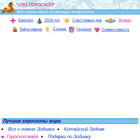
*1001 ГОРОСКОП*
Все тайны звезд от ведущих астрологов
Ежескоп
2026 год
Счастливые дни
Зодиак
Сонник
Тайна имени
Гадания
Совместимость
Лучшие гороскопы мира
Все о знаках Зодиака
Китайский Зодиак
Гороскоп майя
Подарки по Зодиаку