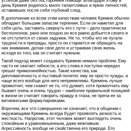
успехов даже без посторонней помощи. Благодаря этому в
день Кремня родилось много талантливых и ярких личностей,
оставивших после себя глубокий след.
В дополнение ко всем этим качествам человек Кремня обычно
обладает большим запасом терпения. Если он наметил для
себя цель, заставить свернуть его с пути – дело практически
бесполезное, рано или поздно он все равно добьется своего и
не отступится от своих задумок. Не то, чтобы его не пугали
трудности и преграды, просто он старается не обращать на
них внимания, делая свое дело и устраивая свою жизнь
исходя из того, как он считает нужным.
Такой подход может создавать Кремню немало проблем. Ему
часто не хватает гибкости, а его слова и поступки нередко
грешат прямолинейностью. Такие качества, как
дипломатичность и льстивый политес ему не просто чужды, а
чаще всего вообще для него неприемлемы. Кремень лучше
промолчит, чем скажет не то, что думает, хотя промолчать ему
бывает очень и очень трудно – наиболее правильной позицией
в жизни он считает говорить правду в глаза, не пряча ее за
витиеватыми формулировками.
Впрочем, все это совершенно не означает, что в общении с
окружающими Кремень всегда будет проявлять резкость и
жесткость. Напротив, этот человек может выглядеть очень
спокойным и уравновешенным, даже вежливым.
Агрессивность вообще не свойственна его природе. Его