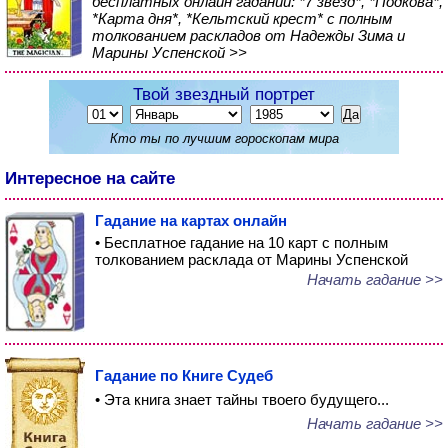
бесплатных онлайн гаданий: *7 звезд*, *Подкова*,
*Карта дня*, *Кельтский крест* с полным
толкованием раскладов от Надежды Зима и
Марины Успенской >>
Твой звездный портрет
Кто ты по лучшим гороскопам мира
Интересное на сайте
Гадание на картах онлайн
• Бесплатное гадание на 10 карт с полным
толкованием расклада от Марины Успенской
Начать гадание >>
Гадание по Книге Судеб
• Эта книга знает тайны твоего будущего...
Начать гадание >>