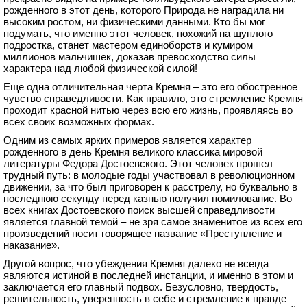
рожденного в этот день, которого Природа не наградила ни
высоким ростом, ни физическими данными. Кто бы мог
подумать, что именно этот человек, похожий на щуплого
подростка, станет мастером единоборств и кумиром
миллионов мальчишек, доказав превосходство силы
характера над любой физической силой!
Еще одна отличительная черта Кремня – это его обостренное
чувство справедливости. Как правило, это стремление Кремня
проходит красной нитью через всю его жизнь, проявляясь во
всех своих возможных формах.
Одним из самых ярких примеров является характер
рожденного в день Кремня великого классика мировой
литературы Федора Достоевского. Этот человек прошел
трудный путь: в молодые годы участвовал в революционном
движении, за что был приговорен к расстрелу, но буквально в
последнюю секунду перед казнью получил помилование. Во
всех книгах Достоевского поиск высшей справедливости
является главной темой – не зря самое знаменитое из всех его
произведений носит говорящее название «Преступление и
наказание».
Другой вопрос, что убеждения Кремня далеко не всегда
являются истиной в последней инстанции, и именно в этом и
заключается его главный подвох. Безусловно, твердость,
решительность, уверенность в себе и стремление к правде