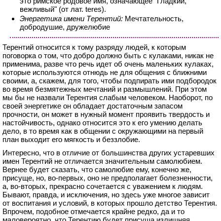
это римское родовое имя, означающее "Гладкий,
вежливый" (от лат. teres).
Энергетика имени Терентий:
Мечтательность,
добродушие, дружелюбие
Терентий относится к тому разряду людей, к которым
поговорка о том, что добро должно быть с кулаками, никак не
применима, разве что речь идет об очень маленьких кулаках,
которые используются отнюдь не для общения с ближними
своими, а, скажем, для того, чтобы подпирать ими подбородок
во время безмятежных мечтаний и размышлений. При этом
мы бы не назвали Терентия слабым человеком. Наоборот, по
своей энергетике он обладает достаточным запасом
прочности, он может в нужный момент проявить твердость и
настойчивость, однако относится это к его умению делать
дело, в то время как в общении с окружающими на первый
план выходит его мягкость и беззлобие.
Интересно, что в отличие от большинства других устаревших
имен Терентий не отличается значительным самолюбием.
Вернее будет сказать, что самолюбие ему, конечно же,
присуще, но, во-первых, оно не предполагает болезненности,
а, во-вторых, прекрасно сочетается с уважением к людям.
Бывают, правда, и исключения, но здесь уже многое зависит
от воспитания и условий, в которых прошло детство Терентия.
Впрочем, подобное отмечается крайне редко, да и то
маловероятно, что Терентию будет присуща излишняя