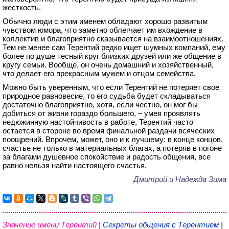
жесткость.
Обычно люди с этим именем обладают хорошо развитым
чувством юмора, что заметно облегчает им вхождение в
коллектив и благоприятно сказывается на взаимоотношениях.
Тем не менее сам Терентий редко ищет шумных компаний, ему
более по душе тесный круг близких друзей или же общение в
кругу семьи. Вообще, он очень домашний и хозяйственный,
что делает его прекрасным мужем и отцом семейства.
Можно быть уверенным, что если Терентий не потеряет свое
природное равновесие, то его судьба будет складываться
достаточно благоприятно, хотя, если честно, он мог бы
добиться от жизни гораздо большего, – умея проявлять
недюжинную настойчивость в работе, Терентий часто
остается в стороне во время финальной раздачи всяческих
поощрений. Впрочем, может, оно и к лучшему: в конце концов,
счастье не только в материальных благах, а потеряв в погоне
за благами душевное спокойствие и радость общения, все
равно нельзя найти настоящего счастья.
Дмитрий и Надежда Зима
Значение имени Терентий
|
Секреты общения с Терентием
|