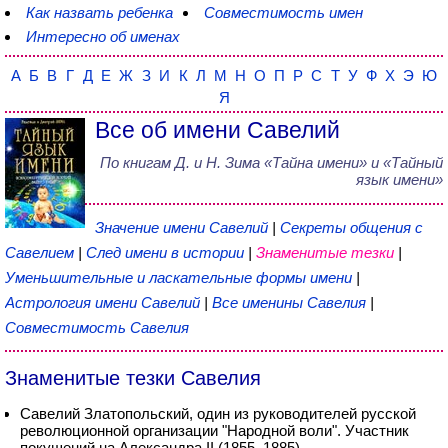
Как назвать ребенка
Совместимость имен
Интересно об именах
А
Б
В
Г
Д
Е
Ж
З
И
К
Л
М
Н
О
П
Р
С
Т
У
Ф
Х
Э
Ю
Я
Все об имени Савелий
По книгам
Д. и Н. Зима
«
Тайна имени
» и «Тайный
язык имени»
Значение имени Савелий
|
Секреты общения с
Савелием
|
След имени в истории
|
Знаменитые тезки
|
Уменьшительные и ласкательные формы имени
|
Астрология имени Савелий
|
Все именины Савелия
|
Совместимость Савелия
Знаменитые тезки Савелия
Савелий Златопольский, один из руководителей русской
революционной организации "Народной воли". Участник
покушений на Александра II (1855–1885)