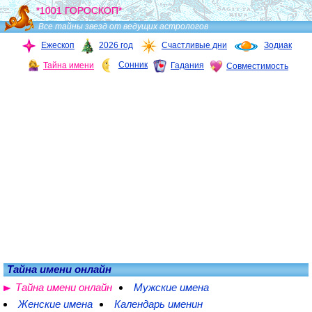
*1001 ГОРОСКОП*
Все тайны звезд от ведущих астрологов
Ежескоп
2026 год
Счастливые дни
Зодиак
Сонник
Тайна имени
Гадания
Совместимость
Тайна имени онлайн
Тайна имени онлайн
Мужские имена
Женские имена
Календарь именин