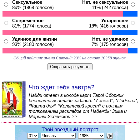
Сексуальное
Нет, не сексуальное
89% (1868 голосов)
11% (242 голоса)
Современное
Устаревшее
81% (1774 голоса)
19% (416 голосов)
Удачное для жизни
Нет, не удачное
93% (2180 голосов)
7% (175 голосов)
Общий рейтинг имени Савелий: 90% на основе 10358 оценок.
Что ждет тебя завтра?
Найди ответ в колоде карт Таро! Сборник
бесплатных онлайн гаданий: *7 звезд*, *Подкова*,
*Карта дня*, *Кельтский крест* с полным
толкованием раскладов от Надежды Зима и
Марины Успенской >>
Твой звездный портрет